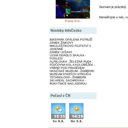
Seznam je prázdný.
Nenašli jste u nás, c
Praha hl.m.
Novinky InfoČesko
BIKEPARK OPÁLENÁ PSTRUŽÍ
ZÁMEK ŽINKOVY
MIKULÁŠTÍKOVO FOJTSTVÍ V
JASENNÉ
ZÁMEK LEŠANY
LESNÍ DIVADLO SKALKA -
PODLESÍ
ALPALOUKA - ŽELEZNÁ RUDA
PŮJČOVNA KOL A KOLOBĚŽEK -
VRBNO POD PRADĚDEM
HASIČSKÉ MUZEUM - ŽAMBERK
MUZEUM STARÝCH STROJŮ A
TECHNOLOGIÍ - ŽAMBERK
SKI AREÁL SACHROVKA -
ROKYTNICE NAD JIZEROU
Počasí v ČR