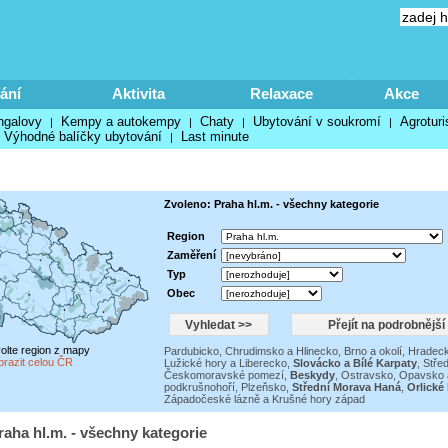
ání
Aktivita
Relaxace
Akce
ngalovy
Kempy a autokempy
Chaty
Ubytování v soukromí
Agroturi
|
|
|
|
Výhodné balíčky ubytování
Last minute
|
Zvoleno: Praha hl.m. - všechny kategorie
Region
Zaměření
Typ
Obec
volte region z mapy
Pardubicko, Chrudimsko a Hlinecko
,
Brno a okolí
,
Hradeck
brazit celou ČR
Lužické hory a Liberecko
,
Slovácko a Bílé Karpaty
,
Stře
Českomoravské pomezí
,
Beskydy
,
Ostravsko, Opavsko 
podkrušnohoří
,
Plzeňsko
,
Střední Morava Haná
,
Orlické
Západočeské lázně a Krušné hory západ
raha hl.m. - všechny kategorie