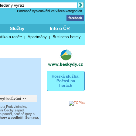
Podrobné vyhledávání ve všech kategoriích
Služby
Info o ČR
stika a ranče
Apartmány
Business hotely
|
|
Horská služba:
Počasí na
horách
o a Podzvičínsko
,
dní Čechy západ
,
a poodří
,
Krušné hory a
 hory a podhůří
,
Šumava
,