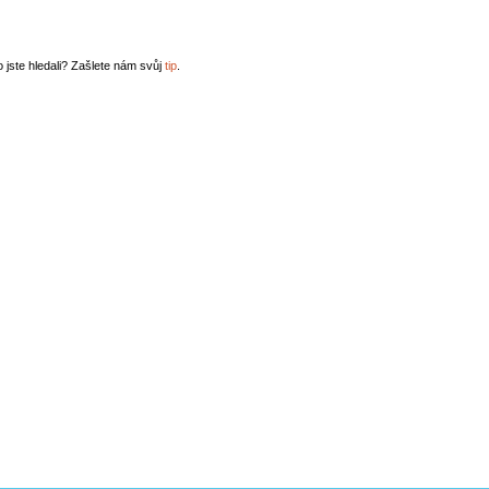
o jste hledali? Zašlete nám svůj
tip
.