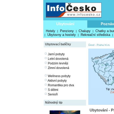
Ubytování
Poznáv
Hotely
Penziony
Chalupy
Chatky a bu
|
|
|
Ubytovny a hostely
Rekreační střediska
|
|
|
Ubytovací balíčky
Úvod
-
Praha hl.m.
Jarní pobyty
Letní dovolená
Podzim levněji
Zimní dovolená
Wellness pobyty
Aktivní pobyty
Romantika pro dva
Tip: z
S dětmi
Zo
Senioři
Náhodný tip
Ubytování - P