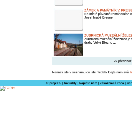
ZÁMEK A PAMÁTNÍK V. PREISS
Na místě původně románského klá
Josef hrabě Breuner ...
ZUBRNICKÁ MUZEÁLNÍ ŽELE
Zubrnická muzeální železnice je 
dráhy Velké Březno ...
<< předchoz
Nenašli jste v seznamu co jste hledali? Dejte nám svůj
t
O projektu
|
Kontakty
|
Napište nám
|
Zákaznická zóna
|
Cen