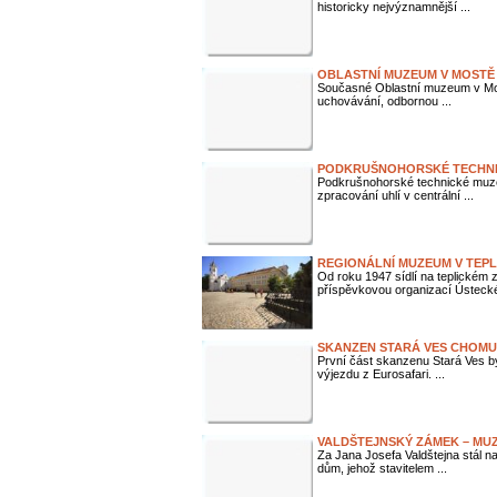
historicky nejvýznamnější ...
OBLASTNÍ MUZEUM V MOSTĚ
Současné Oblastní muzeum v Mos
uchovávání, odbornou ...
PODKRUŠNOHORSKÉ TECHNI
Podkrušnohorské technické muze
zpracování uhlí v centrální ...
REGIONÁLNÍ MUZEUM V TEPL
Od roku 1947 sídlí na teplické
příspěvkovou organizací Ústecké
SKANZEN STARÁ VES CHOM
První část skanzenu Stará Ves by
výjezdu z Eurosafari. ...
VALDŠTEJNSKÝ ZÁMEK – MUZ
Za Jana Josefa Valdštejna stál n
dům, jehož stavitelem ...