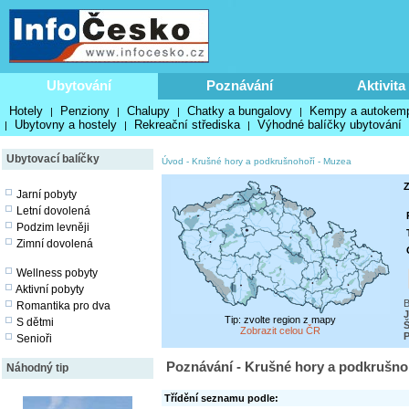
Ubytování
Poznávání
Aktivita
Hotely
Penziony
Chalupy
Chatky a bungalovy
Kempy a autokem
|
|
|
|
Ubytovny a hostely
Rekreační střediska
Výhodné balíčky ubytování
|
|
|
Ubytovací balíčky
Úvod
-
Krušné hory a podkrušnohoří
-
Muzea
Z
Jarní pobyty
Letní dovolená
Podzim levněji
Zimní dovolená
Wellness pobyty
Aktivní pobyty
B
Romantika pro dva
J
Tip: zvolte region z mapy
S dětmi
Zobrazit celou ČR
P
Senioři
Poznávání - Krušné hory a podkrušno
Náhodný tip
Třídění seznamu podle: