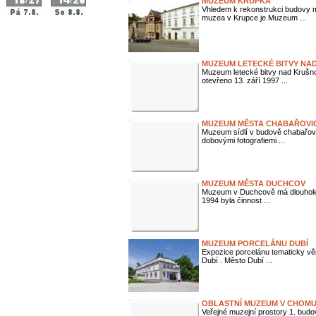
MUZEUM KRUPKA
Vhledem k rekonstrukci budovy 
muzea v Krupce je Muzeum ...
MUZEUM LETECKÉ BITVY NA
Muzeum letecké bitvy nad Krušno
otevřeno 13. září 1997 ...
MUZEUM MĚSTA CHABAŘOVI
Muzeum sídlí v budově chabařovi
dobovými fotografiemi ...
MUZEUM MĚSTA DUCHCOV
Muzeum v Duchcově má dlouholetou
1994 byla činnost ...
MUZEUM PORCELÁNU DUBÍ
Expozice porcelánu tematicky v
Dubí . Město Dubí ...
OBLASTNÍ MUZEUM V CHOM
Veřejné muzejní prostory 1. bud