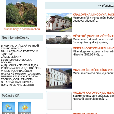
<< předchoz
KRÁLOVSKÁ MINCOVNA JÁC
Muzeum sídlí v renesanční budov
dochoval původní ...
Krušné hory a podkrušnohoří
MĚSTSKÉ MUZEUM V ÚSTÍ N
Novinky InfoČesko
Muzeum v Ústí nad Labem existuj
ústecký Průmyslový spolek, ...
BIKEPARK OPÁLENÁ PSTRUŽÍ
MINERALOGICKÉ MUZEUM H
ZÁMEK ŽINKOVY
MIKULÁŠTÍKOVO FOJTSTVÍ V
Mineralogické muzeum v Homoli 
JASENNÉ
Hibsche (1852-1940), ...
ZÁMEK LEŠANY
LESNÍ DIVADLO SKALKA -
PODLESÍ
ALPALOUKA - ŽELEZNÁ RUDA
PŮJČOVNA KOL A KOLOBĚŽEK -
MUZEUM ČESKÉHO CÍNU V K
VRBNO POD PRADĚDEM
Muzeum českého cínu je jednou 
HASIČSKÉ MUZEUM - ŽAMBERK
MUZEUM STARÝCH STROJŮ A
TECHNOLOGIÍ - ŽAMBERK
SKI AREÁL SACHROVKA -
ROKYTNICE NAD JIZEROU
MUZEUM KÁVOVÝCH MLÝNKŮ
Počasí v ČR
Soukromé muzeum sběratele pana
Nejstarší exponát pochází ...