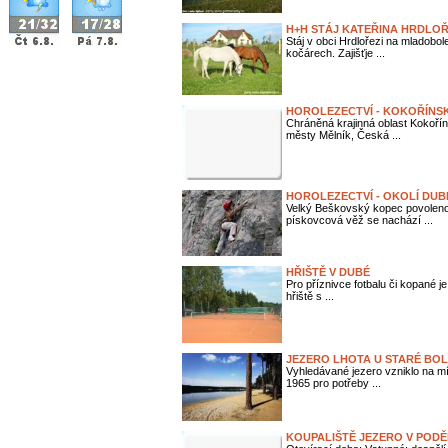
H+H STÁJ KATEŘINA HRDLO
Stáj v obci Hrdlořezi na mladobol
kočárech. Zajišťje ...
HOROLEZECTVÍ - KOKOŘÍNS
Chráněná krajinná oblast Kokoří
městy Mělník, Česká ...
HOROLEZECTVÍ - OKOLÍ DUB
Velký Beškovský kopec povoleno 
pískovcová věž se nachází ...
HŘIŠTĚ V DUBÉ
Pro příznivce fotbalu či kopané j
hřiště s ...
JEZERO LHOTA U STARÉ BOL
Vyhledávané jezero vzniklo na m
1965 pro potřeby ...
KOUPALIŠTĚ JEZERO V POD