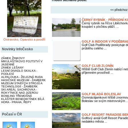
Třídění seznamu podle:
<< předchoz
ČERNÝ RYBNÍK - PŘÍRODNÍ K
Černý rybník na říčce Liběchovk
koupání s písčitou pláží. ...
Ostravsko, Opavsko a poodří
GOLF A INDOOR V PODĚBRA
Golf Club Poděbrady poskytuje dos
průběhu celého ...
Novinky InfoČesko
ZÁMEK ŽINKOVY
MIKULÁŠTÍKOVO FOJTSTVÍ V
JASENNÉ
GOLF CLUB ZLONÍN
ZÁMEK LEŠANY
Hřiště Golf Club Zlonín nabízí netr
LESNÍ DIVADLO SKALKA -
příjemném prostředí ...
PODLESÍ
ALPALOUKA - ŽELEZNÁ RUDA
HASIČSKÉ MUZEUM - ŽAMBERK
MUZEUM STARÝCH STROJŮ A
TECHNOLOGIÍ - ŽAMBERK
SKI AREÁL SACHROVKA -
ROKYTNICE NAD JIZEROU
GOLF MLADÁ BOLESLAV
BOWLING TŘEMOŠNÁ
Osmnáctijamkové hřiště znormova
KLÁŠTER BENEDIKTÍNEK BÍLÁ
Boleslav se svým mistrovským ..
HORA - PRAHA, ŘEPY
Počasí v ČR
GOLF RESORT PARADISE BE
Golfový areál Golf Resort Paradi
nedaleko města ...