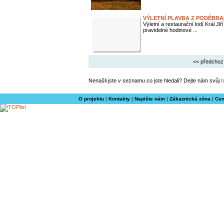
VÝLETNÍ PLAVBA Z PODĚBR
Výletní a restaurační lodí Král J
pravidelné hodinové ...
<< předchoz
Nenašli jste v seznamu co jste hledali? Dejte nám svůj
t
O projektu
|
Kontakty
|
Napište nám
|
Zákaznická zóna
|
Cen