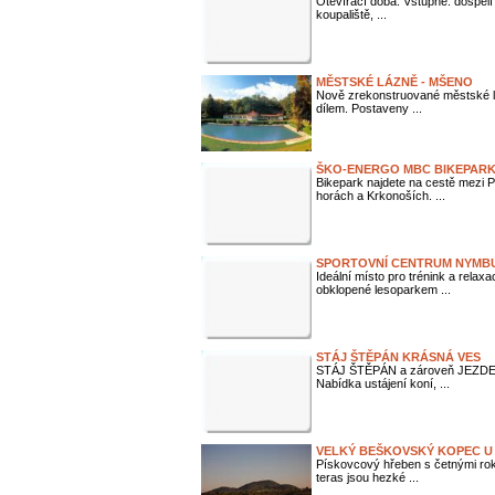
Otevírací doba: Vstupné: dospělí
koupaliště, ...
MĚSTSKÉ LÁZNĚ - MŠENO
Nově zrekonstruované městské l
dílem. Postaveny ...
ŠKO-ENERGO MBC BIKEPAR
Bikepark najdete na cestě mezi 
horách a Krkonoších. ...
SPORTOVNÍ CENTRUM NYMB
Ideální místo pro trénink a relax
obklopené lesoparkem ...
STÁJ ŠTĚPÁN KRÁSNÁ VES
STÁJ ŠTĚPÁN a zároveň JEZDE
Nabídka ustájení koní, ...
VELKÝ BEŠKOVSKÝ KOPEC U
Pískovcový hřeben s četnými ro
teras jsou hezké ...