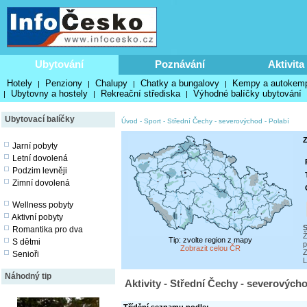
Ubytování
Poznávání
Aktivita
Hotely
Penziony
Chalupy
Chatky a bungalovy
Kempy a autokem
|
|
|
|
Ubytovny a hostely
Rekreační střediska
Výhodné balíčky ubytování
|
|
|
Ubytovací balíčky
Úvod
-
Sport
-
Střední Čechy - severovýchod - Polabí
Z
Jarní pobyty
Letní dovolená
Podzim levněji
Zimní dovolená
Wellness pobyty
Aktivní pobyty
S
Romantika pro dva
Ž
Tip: zvolte region z mapy
S dětmi
p
Zobrazit celou ČR
Z
Senioři
L
Náhodný tip
Aktivity - Střední Čechy - severovýcho