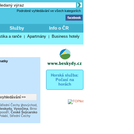
Podrobné vyhledávání ve všech kategoriích
Služby
Info o ČR
stika a ranče
Apartmány
Business hotely
|
|
hatky
Horská služba:
Počasí na
horách
Střední Čechy jihovýchod
,
Beskydy
,
Vysočina
,
Brno
poodří
,
České Švýcarsko
olabí
,
Střední Čechy