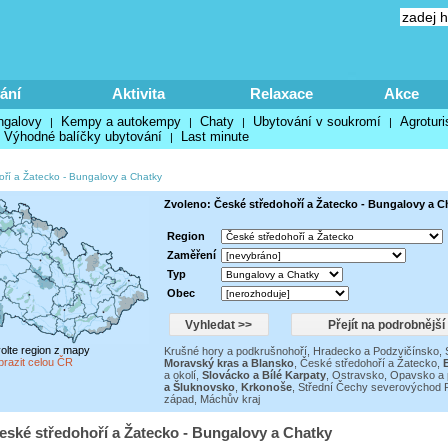
ání
Aktivita
Relaxace
Akce
ngalovy
Kempy a autokempy
Chaty
Ubytování v soukromí
Agroturi
|
|
|
|
Výhodné balíčky ubytování
Last minute
|
oří a Žatecko
-
Bungalovy a Chatky
Zvoleno: České středohoří a Žatecko - Bungalovy a C
Region
Zaměření
Typ
Obec
volte region z mapy
Krušné hory a podkrušnohoří
,
Hradecko a Podzvičínsko
,
brazit celou ČR
Moravský kras a Blansko
,
České středohoří a Žatecko
,
a okolí
,
Slovácko a Bílé Karpaty
,
Ostravsko, Opavsko a 
a Šluknovsko
,
Krkonoše
,
Střední Čechy severovýchod P
západ
,
Máchův kraj
eské středohoří a Žatecko - Bungalovy a Chatky