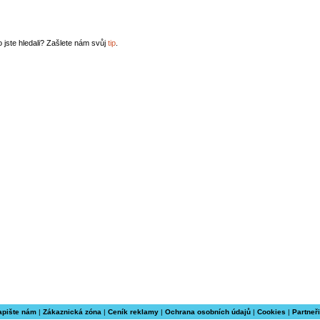
o jste hledali? Zašlete nám svůj
tip
.
apište nám
|
Zákaznická zóna
|
Ceník reklamy
|
Ochrana osobních údajů
|
Cookies
|
Partneři