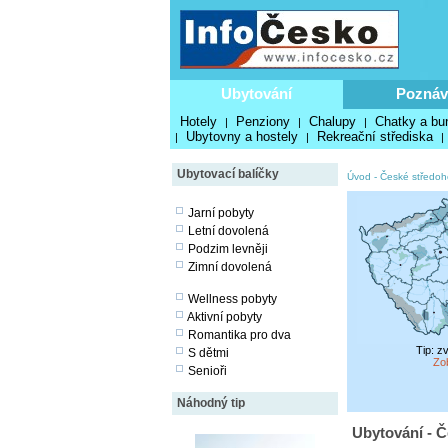
Ubytování
Poznáv
Hotely
Penziony
Chalupy
Chatky a bu
|
|
|
Ubytovny a hostely
Rekreační střediska
|
|
|
Ubytovací balíčky
Úvod
-
České středoh
Jarní pobyty
Letní dovolená
Podzim levněji
Zimní dovolená
Wellness pobyty
Aktivní pobyty
Romantika pro dva
Tip: z
S dětmi
Zo
Senioři
Náhodný tip
Ubytování - Č