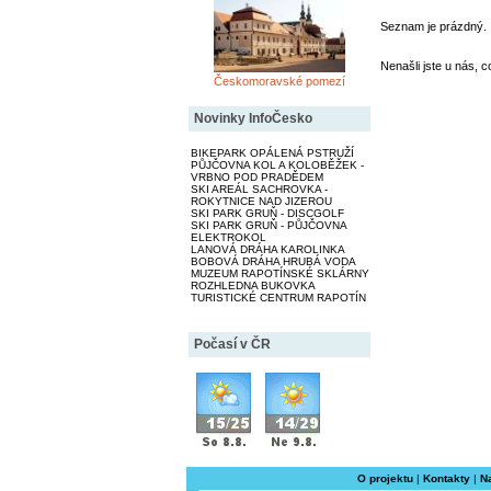
Seznam je prázdný.
Nenašli jste u nás, c
Českomoravské pomezí
Novinky InfoČesko
BIKEPARK OPÁLENÁ PSTRUŽÍ
PŮJČOVNA KOL A KOLOBĚŽEK -
VRBNO POD PRADĚDEM
SKI AREÁL SACHROVKA -
ROKYTNICE NAD JIZEROU
SKI PARK GRUŇ - DISCGOLF
SKI PARK GRUŇ - PŮJČOVNA
ELEKTROKOL
LANOVÁ DRÁHA KAROLINKA
BOBOVÁ DRÁHA HRUBÁ VODA
MUZEUM RAPOTÍNSKÉ SKLÁRNY
ROZHLEDNA BUKOVKA
TURISTICKÉ CENTRUM RAPOTÍN
Počasí v ČR
O projektu
|
Kontakty
|
N