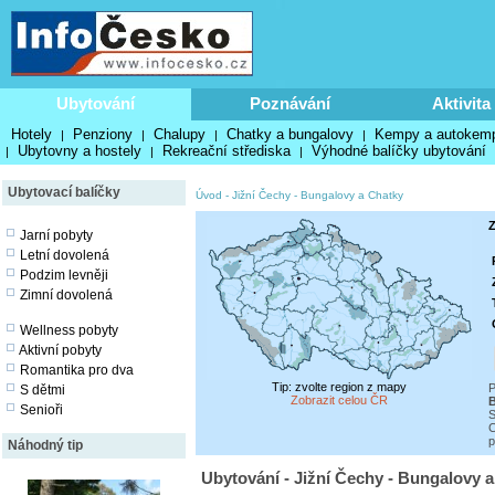
Ubytování
Poznávání
Aktivita
Hotely
Penziony
Chalupy
Chatky a bungalovy
Kempy a autokem
|
|
|
|
Ubytovny a hostely
Rekreační střediska
Výhodné balíčky ubytování
|
|
|
Ubytovací balíčky
Úvod
-
Jižní Čechy
-
Bungalovy a Chatky
Z
Jarní pobyty
Letní dovolená
Podzim levněji
Zimní dovolená
Wellness pobyty
Aktivní pobyty
Romantika pro dva
Tip: zvolte region z mapy
P
S dětmi
Zobrazit celou ČR
B
Senioři
S
C
p
Náhodný tip
Ubytování - Jižní Čechy - Bungalovy 