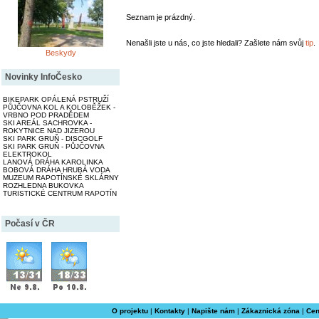
Seznam je prázdný.
Nenašli jste u nás, co jste hledali? Zašlete nám svůj
tip
.
Beskydy
Novinky InfoČesko
BIKEPARK OPÁLENÁ PSTRUŽÍ
PŮJČOVNA KOL A KOLOBĚŽEK -
VRBNO POD PRADĚDEM
SKI AREÁL SACHROVKA -
ROKYTNICE NAD JIZEROU
SKI PARK GRUŇ - DISCGOLF
SKI PARK GRUŇ - PŮJČOVNA
ELEKTROKOL
LANOVÁ DRÁHA KAROLINKA
BOBOVÁ DRÁHA HRUBÁ VODA
MUZEUM RAPOTÍNSKÉ SKLÁRNY
ROZHLEDNA BUKOVKA
TURISTICKÉ CENTRUM RAPOTÍN
Počasí v ČR
O projektu
|
Kontakty
|
Napište nám
|
Zákaznická zóna
|
Cen