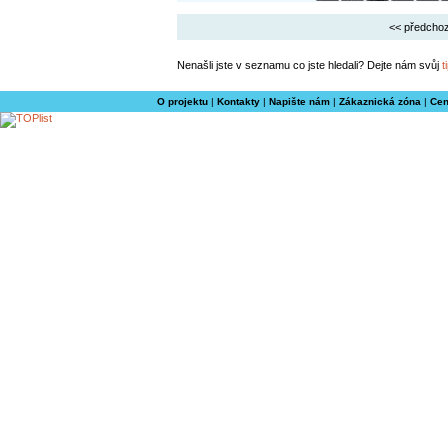
<< předchoz
Nenašli jste v seznamu co jste hledali? Dejte nám svůj
t
O projektu
|
Kontakty
|
Napište nám
|
Zákaznická zóna
|
Cen