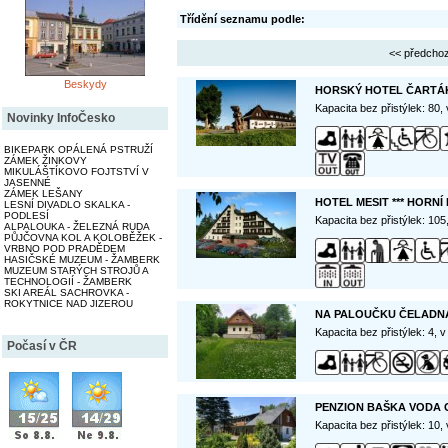
Třídění seznamu podle:
<< předchoz
Beskydy
HORSKÝ HOTEL ČARTÁK
Kapacita bez přistýlek: 80,
Novinky InfoČesko
BIKEPARK OPÁLENÁ PSTRUŽÍ
ZÁMEK ŽINKOVY
MIKULÁŠTÍKOVO FOJTSTVÍ V
JASENNÉ
ZÁMEK LEŠANY
HOTEL MESIT *** HORNÍ
LESNÍ DIVADLO SKALKA -
PODLESÍ
Kapacita bez přistýlek: 10
ALPALOUKA - ŽELEZNÁ RUDA
PŮJČOVNA KOL A KOLOBĚŽEK -
VRBNO POD PRADĚDEM
HASIČSKÉ MUZEUM - ŽAMBERK
MUZEUM STARÝCH STROJŮ A
TECHNOLOGIÍ - ŽAMBERK
SKI AREÁL SACHROVKA -
ROKYTNICE NAD JIZEROU
NA PALOUČKU ČELADN
Kapacita bez přistýlek: 4, 
Počasí v ČR
PENZION BAŠKA VODA 
Kapacita bez přistýlek: 10,