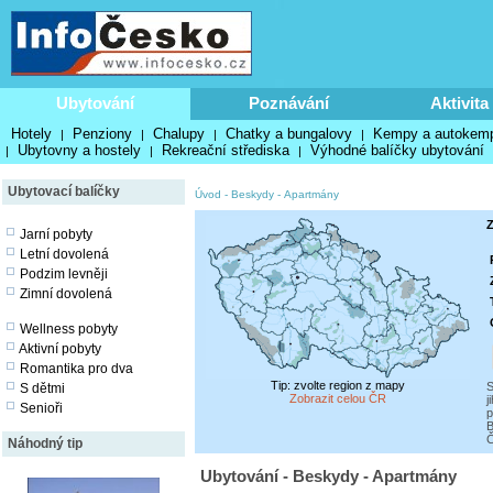
Ubytování
Poznávání
Aktivita
Hotely
Penziony
Chalupy
Chatky a bungalovy
Kempy a autokem
|
|
|
|
Ubytovny a hostely
Rekreační střediska
Výhodné balíčky ubytování
|
|
|
Ubytovací balíčky
Úvod
-
Beskydy
-
Apartmány
Z
Jarní pobyty
Letní dovolená
Podzim levněji
Zimní dovolená
Wellness pobyty
Aktivní pobyty
Romantika pro dva
Tip: zvolte region z mapy
S
S dětmi
Zobrazit celou ČR
j
Senioři
p
B
Č
Náhodný tip
Ubytování - Beskydy - Apartmány