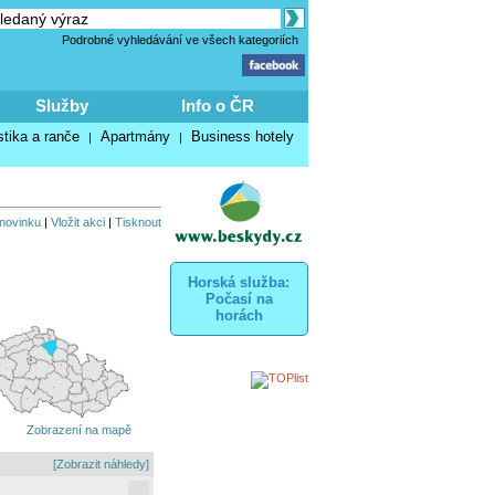
Podrobné vyhledávání ve všech kategoriích
Služby
Info o ČR
stika a ranče
Apartmány
Business hotely
|
|
 novinku
|
Vložit akci
|
Tisknout
Horská služba:
Počasí na
horách
Zobrazení na mapě
[Zobrazit náhledy]