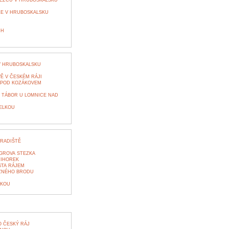
EZCŮ V HRUBOSKALSKU
ŽE V HRUBOSKALSKU
CH
 V HRUBOSKALSKU
Ě V ČESKÉM RÁJI
 POD KOZÁKOVEM
 TÁBOR U LOMNICE NAD
PELKOU
RADIŠTĚ
GROVA STEZKA
MIHOREK
STA RÁJEM
EZNÉHO BRODU
LKOU
 ČESKÝ RÁJ