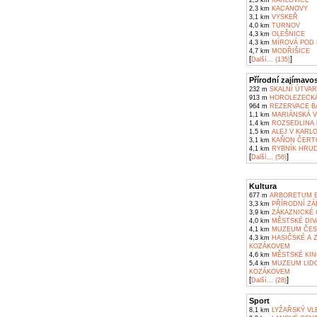
2,3 km
KARLOVICE
2,3 km
KACANOVY
3,1 km
VYSKEŘ
4,0 km
TURNOV
4,3 km
OLEŠNICE
4,3 km
MÍROVÁ POD
4,7 km
MODŘIŠICE
[
]
Další... (135)
Přírodní zajímavos
232 m
SKALNÍ ÚTVAR
913 m
HOROLEZECKÁ 
964 m
REZERVACE BA
1,1 km
MARIÁNSKÁ V
1,4 km
ROZSEDLINA 
1,5 km
ALEJ V KARLO
3,1 km
KAŇON ČERTO
4,1 km
RYBNÍK HRUD
[
]
Další... (56)
Kultura
677 m
ARBORETUM B
3,3 km
PŘÍRODNÍ ZÁ
3,9 km
ZÁKAZNICKÉ 
4,0 km
MĚSTSKÉ DIV
4,1 km
MUZEUM ČES
4,3 km
HASIČSKÉ A 
KOZÁKOVEM
4,6 km
MĚSTSKÉ KIN
5,4 km
MUZEUM LIDO
KOZÁKOVEM
[
]
Další... (28)
Sport
8,1 km
LYŽAŘSKÝ VL