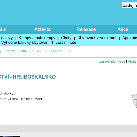
ání
Aktivita
Relaxace
Akce
ngalovy
Kempy a autokempy
Chaty
Ubytování v soukromí
Agroturi
|
|
|
|
Výhodné balíčky ubytování
Last minute
|
j
-
Lezectví
-
HOROLEZECTVÍ - HRUBOSKALSKO
Upravit informace
|
Vložit
TVÍ - HRUBOSKALSKO
dmihorky
°33'15,130"N, 15°10'39,250"E