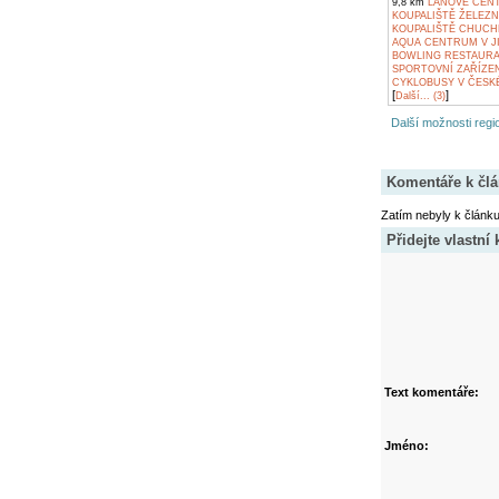
9,8 km
LANOVÉ CENT
KOUPALIŠTĚ ŽELEZ
KOUPALIŠTĚ CHUCH
AQUA CENTRUM V J
BOWLING RESTAURA
SPORTOVNÍ ZAŘÍZEN
CYKLOBUSY V ČESK
[
]
Další... (3)
Další možnosti regio
Komentáře k čl
Zatím nebyly k článk
Přidejte vlastní
Text komentáře:
Jméno: