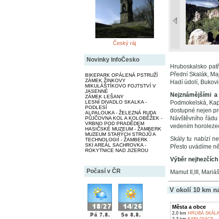
Český ráj
Novinky InfoČesko
Hruboskalsko patř
Přední Skalák, Maj
BIKEPARK OPÁLENÁ PSTRUŽÍ
ZÁMEK ŽINKOVY
Hadí údolí, Bukovi
MIKULÁŠTÍKOVO FOJTSTVÍ V
JASENNÉ
Nejznámějšími a
ZÁMEK LEŠANY
LESNÍ DIVADLO SKALKA -
Podmokelská, Kape
PODLESÍ
dostupné nejen pro
ALPALOUKA - ŽELEZNÁ RUDA
Návštěvního řádu 
PŮJČOVNA KOL A KOLOBĚŽEK -
VRBNO POD PRADĚDEM
vedením horolezec
HASIČSKÉ MUZEUM - ŽAMBERK
MUZEUM STARÝCH STROJŮ A
Skály tu nabízí ne
TECHNOLOGIÍ - ŽAMBERK
SKI AREÁL SACHROVKA -
Přesto uvádíme ně
ROKYTNICE NAD JIZEROU
Výběr nejhezčích 
Počasí v ČR
Mamut II,III, Mariáš
V okolí 10 km n
Města a obce
2,0 km
HRUBÁ SKÁL