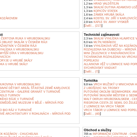
1,1 km
SYMBOLICKÝ HŘBITOV HOROL
1,2 km
HRAD VALDŠTEJN
1,3 km
SKALNÍ DUTINA ADAMOVO LO
1,3 km
KOPICŮV STATEK
1,6 km
ZÁMEK HRUBÁ SKÁLA
 KOZÁKOVEM
2,4 km
KOSTEL SV. JIŘÍ V KARLOVICÍ
2,8 km
KAPLE SV. ANNY VYSKEŘ
[
]
Další... (217)
ti
Technické zajímavosti
 ČERTOVA RUKA V HRUBOSKALSKU
2,3 km
SKALNÍ VYHLÍDKA HLAVATICE
OBLAST SKALÁK V ČESKÉM RÁJI
6,0 km
MLÝN NEBÁKOV
ŽANTNÍK V ČESKÉM RÁJI
7,6 km
VYHLÍDKOVÁ VĚŽ NA KOZÁKOV
YHLÍDKA V HRUBOSKALSKU
ROZHLEDNA NA DUBECKU – MÍROVÁ
MYŠŠÍ DÍRA V HRUBOSKALSKU
MINI ŽELEZNICE V RADVÁNOVICÍCH
VICÍCH
TICHÁNKOVA ROZHLEDNA NA VRCHU
RYJE U HRUBÉ SKÁLY
POPELKOU
KA U HRUBÉ SKÁLY
ALLAINOVA VĚŽ U LOMNICE NAD PO
SYCHROVSKÝ VIADUKT
[
]
Další... (7)
Turistika
UKOVINA V HRUBOSKALSKU
9,8 km
VRCH MUŽSKÝ U MNICHOVA H
BAVNÍ DĚTSKÝ AREÁL ŠŤASTNÁ ZEMĚ KARLOVICE
Z LIBOŠOVIC NA TROSKY
CENTRUM – GALERIE GRANÁT V TURNOVĚ
PUTOVÁNÍ OKOLÍM SEDMIHOREK- AN
ADLO TURNOV
PUTOVÁNÍ SKALNÍM MĚSTEM U SED
KÉHO RÁJE V TURNOVĚ
MALÝ OKRUH HRUBOSKALSKEM - CE
ZEMĚDĚLSKÉ MUZEUM V BĚLÉ – MÍROVÁ POD
RIEGROVA CESTA ZE SEMIL DO ŽEL
Z LOMNICE NA VRCH TÁBOR
O BIO RÁJ V TURNOVĚ
VRCH TÁBOR U LOMNICE NAD POPE
[
]
VÉ ARCHITEKTURY V ROHLINÁCH – MÍROVÁ POD
Další... (40)
Obchod a služby
EK KOZÁKOV - CHUCHELNA
705 m
INFORMAČNÍ CENTRUM - CHKO