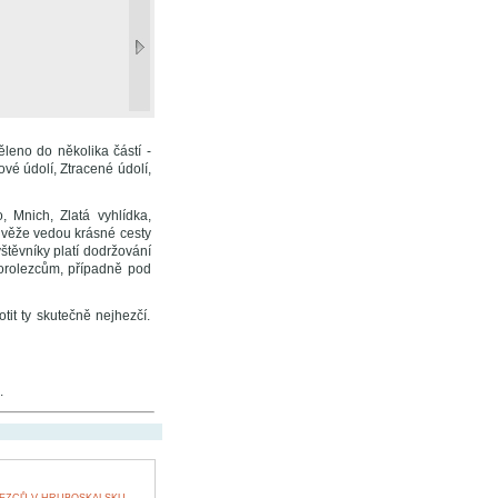
leno do několika částí -
vé údolí, Ztracené údolí,
, Mnich, Zlatá vyhlídka,
 věže vedou krásné cesty
štěvníky platí dodržování
orolezcům, případně pod
tit ty skutečně nejhezčí.
.