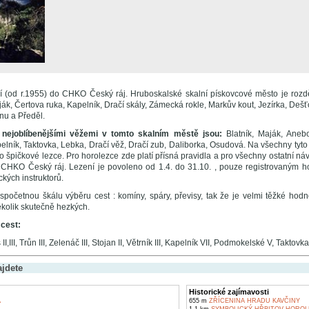
í (od r.1955) do CHKO Český ráj. Hruboskalské skalní pískovcové město je rozdě
ák, Čertova ruka, Kapelník, Dračí skály, Zámecká rokle, Markův kout, Jezírka, Dešťo
nu a Předěl.
 nejoblíbenějšími věžemi v tomto skalním městě jsou:
Blatník, Maják, Anebo
lník, Taktovka, Lebka, Dračí věž, Dračí zub, Daliborka, Osudová. Na všechny tyto
 špičkové lezce. Pro horolezce zde platí přísná pravidla a pro všechny ostatní náv
CHKO Český ráj. Lezení je povoleno od 1.4. do 31.10. , pouze registrovaným h
kých instruktorů.
spočetnou škálu výběru cest : komíny, spáry, převisy, tak že je velmi těžké hodno
kolik skutečně hezkých.
cest:
 II,III, Trůn III, Zelenáč III, Stojan II, Větrník III, Kapelník VII, Podmokelské V, Taktovka
ajdete
Historické zajímavosti
A
655 m
ZŘÍCENINA HRADU KAVČINY