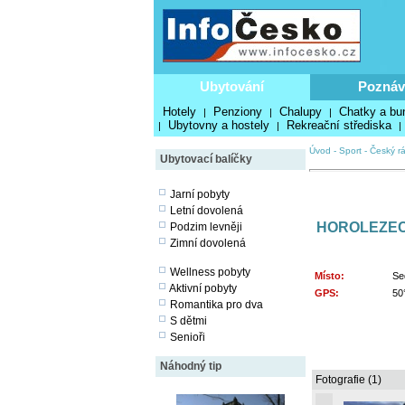
Ubytování
Poznáv
Hotely
Penziony
Chalupy
Chatky a bu
|
|
|
Ubytovny a hostely
Rekreační střediska
|
|
|
Úvod
-
Sport
-
Český rá
Ubytovací balíčky
Jarní pobyty
Letní dovolená
HOROLEZEC
Podzim levněji
Zimní dovolená
Wellness pobyty
Místo:
Se
Aktivní pobyty
GPS:
50
Romantika pro dva
S dětmi
Senioři
Náhodný tip
Fotografie (1)