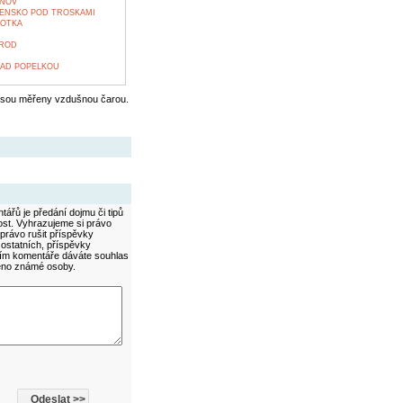
RNOV
ENSKO POD TROSKAMI
BOTKA
BROD
NAD POPELKOU
jsou měřeny vzdušnou čarou.
ářů je předání dojmu či tipů
ost. Vyhrazujeme si právo
právo rušit příspěvky
 ostatních, příspěvky
áním komentáře dáváte souhlas
méno známé osoby.