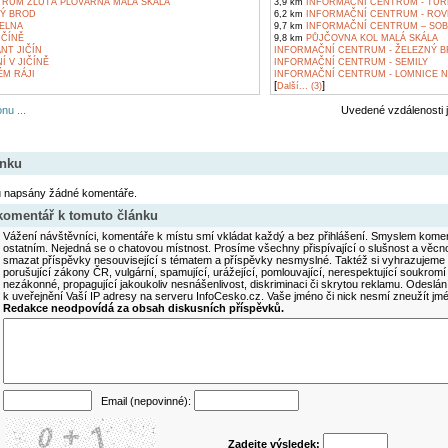
RUM ŽLUTÁ PLOVÁRNA MALÁ SKÁLA
3,9 km
INFORMAČNÍ CENTRUM - TU
NÝ BROD
6,2 km
INFORMAČNÍ CENTRUM - ROV
ELNA
9,7 km
INFORMAČNÍ CENTRUM – SO
IČÍNĚ
9,8 km
PŮJČOVNA KOL MALÁ SKÁLA
NT JIČÍN
INFORMAČNÍ CENTRUM - ŽELEZNÝ 
Í V JIČÍNĚ
INFORMAČNÍ CENTRUM - SEMILY
ÉM RÁJI
INFORMAČNÍ CENTRUM - LOMNICE 
[
]
Další... (3)
nu ...
Uvedené vzdálenosti 
ánku
u napsány žádné komentáře.
 komentář k tomuto článku
Vážení návštěvníci, komentáře k místu smí vkládat každý a bez přihlášení. Smyslem koment
ostatním. Nejedná se o chatovou místnost. Prosíme všechny přispívající o slušnost a věcn
smazat příspěvky nesouvisející s tématem a příspěvky nesmyslné. Taktéž si vyhrazujeme 
porušující zákony ČR, vulgární, spamující, urážející, pomlouvající, nerespektující soukromí
nezákonné, propagující jakoukoliv nesnášenlivost, diskriminaci či skrytou reklamu. Odesl
k uveřejnění Vaší IP adresy na serveru InfoCesko.cz. Vaše jméno či nick nesmí zneužít j
Redakce neodpovídá za obsah diskusních příspěvků.
Email (nepovinné):
Zadejte výsledek: