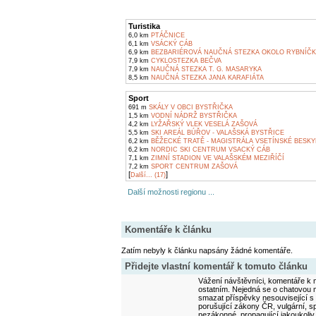
Turistika
6,0 km
PTÁČNICE
6,1 km
VSÁCKÝ CÁB
6,9 km
BEZBARIÉROVÁ NAUČNÁ STEZKA OKOLO RYBNÍČ
7,9 km
CYKLOSTEZKA BEČVA
7,9 km
NAUČNÁ STEZKA T. G. MASARYKA
8,5 km
NAUČNÁ STEZKA JANA KARAFIÁTA
Sport
691 m
SKÁLY V OBCI BYSTŘIČKA
1,5 km
VODNÍ NÁDRŽ BYSTŘIČKA
4,2 km
LYŽAŘSKÝ VLEK VESELÁ ZAŠOVÁ
5,5 km
SKI AREÁL BÚŘOV - VALAŠSKÁ BYSTŘICE
6,2 km
BĚŽECKÉ TRATĚ - MAGISTRÁLA VSETÍNSKÉ BESK
6,2 km
NORDIC SKI CENTRUM VSACKÝ CÁB
7,1 km
ZIMNÍ STADION VE VALAŠSKÉM MEZIŘÍČÍ
7,2 km
SPORT CENTRUM ZAŠOVÁ
[
]
Další... (17)
Další možnosti regionu ...
Komentáře k článku
Zatím nebyly k článku napsány žádné komentáře.
Přidejte vlastní komentář k tomuto článku
Vážení návštěvníci, komentáře k m
ostatním. Nejedná se o chatovou m
smazat příspěvky nesouvisející s
porušující zákony ČR, vulgární, sp
nezákonné, propagující jakoukoliv