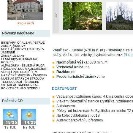
Brno a okolí
Novinky InfoČesko
BIKEPARK OPÁLENÁ PSTRUŽÍ
ZÁMEK ŽINKOVY
MIKULÁŠTÍKOVO FOJTSTVÍ V
Zámčisko - Klenov (678 m n. m.) - skalnatý a zal
JASENNÉ
skály. Ve 14. stol. zde byla vybudována tvrz.
Příro
ZÁMEK LEŠANY
LESNÍ DIVADLO SKALKA -
Nadmořská výška:
678 m n. m.
PODLESÍ
ALPALOUKA - ŽELEZNÁ RUDA
Vrcholová kniha:
ne
PŮJČOVNA KOL A KOLOBĚŽEK -
Razítko:
ne
VRBNO POD PRADĚDEM
HASIČSKÉ MUZEUM - ŽAMBERK
Prodej turistické známky:
ne
MUZEUM STARÝCH STROJŮ A
TECHNOLOGIÍ - ŽAMBERK
SKI AREÁL SACHROVKA -
ROKYTNICE NAD JIZEROU
DOSTUPNOST
Vzdálenost vzdušnou čarou: 4 km z centra obce
Počasí v ČR
Vlakem: železniční stanice Bystřička, vzdálenos
Autobusem:
Pěšky: od hráze nádrže Bystřička po modré TZ 
Na kole: cyklotrasa č. 6018
Autem: parkování u přehrady