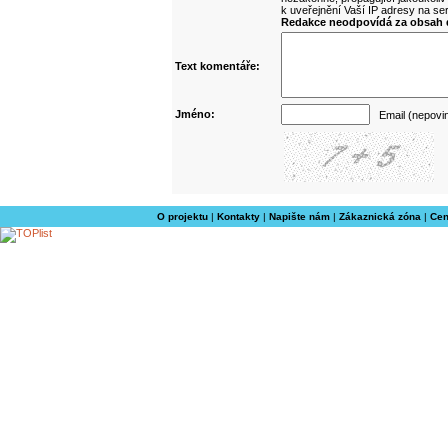
k uveřejnění Vaší IP adresy na s
Redakce neodpovídá za obsah d
Text komentáře:
Jméno:
Email (nepovi
O projektu
|
Kontakty
|
Napište nám
|
Zákaznická zóna
|
Cen