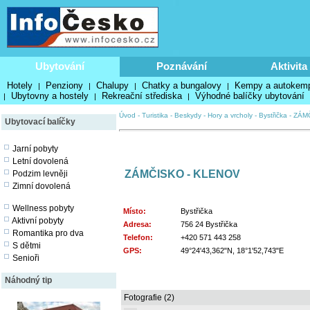
Ubytování
Poznávání
Aktivita
Hotely
Penziony
Chalupy
Chatky a bungalovy
Kempy a autokem
|
|
|
|
Ubytovny a hostely
Rekreační střediska
Výhodné balíčky ubytování
|
|
|
Úvod
-
Turistika
-
Beskydy
-
Hory a vrcholy
-
Bystřička
-
ZÁM
Ubytovací balíčky
Jarní pobyty
Letní dovolená
ZÁMČISKO - KLENOV
Podzim levněji
Zimní dovolená
Wellness pobyty
Místo:
Bystřička
Aktivní pobyty
Adresa:
756 24 Bystřička
Romantika pro dva
Telefon:
+420 571 443 258
S dětmi
GPS:
49°24'43,362"N, 18°1'52,743"E
Senioři
Náhodný tip
Fotografie (2)