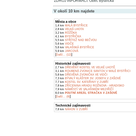
ZDROJ INFORMACÍ: Obec Bystřička
V okolí 10 km najdete
Města a obce
1,4 km
MALÁ BYSTŘICE
2,8 km
VELKÁ LHOTA
3,2 km
RŮŽĎKA
4,1 km
BYSTŘIČKA
5,5 km
STŘÍTEŽ NAD BEČVOU
5,6 km
VIDČE
5,6 km
VALAŠSKÁ BYSTŘICE
5,9 km
JARCOVÁ
[
]
Další... (12)
Historické zajímavosti
2,7 km
DŘEVĚNÝ KOSTEL VE VELKÉ LHOTĚ
3,1 km
ROUBENÁ ZVONICE SANTOV V MALÉ BYSTŘICI
5,8 km
DŘEVĚNÁ ZVONIČKA VE VIDČI
7,3 km
BÝVALÝ KLÁŠTER SV. JOSEFA V ZAŠOVÉ
7,7 km
KOSTEL SV. KATEŘINY V ZUBŘÍ
7,8 km
ZŘÍCENINA HRADU ROŽNOVA - HRADISKO
7,9 km
NÁMĚSTÍ VE VALAŠSKÉM MEZIŘÍČÍ
8,0 km
POUTNÍ AREÁL STRAČKA V ZAŠOVÉ
[
]
Další... (9)
Technické zajímavosti
7,8 km
NÁHON V ZUBŘÍ