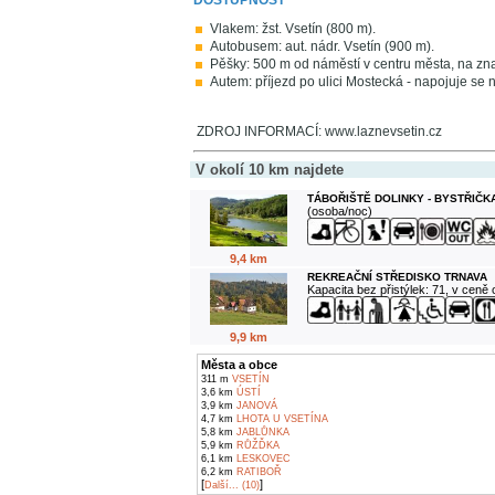
DOSTUPNOST
Vlakem: žst. Vsetín (800 m).
Autobusem: aut. nádr. Vsetín (900 m).
Pěšky: 500 m od náměstí v centru města, na znač
Autem: příjezd po ulici Mostecká - napojuje se na 
ZDROJ INFORMACÍ: www.laznevsetin.cz
V okolí 10 km najdete
TÁBOŘIŠTĚ DOLINKY - BYSTŘIČK
(osoba/noc)
9,4 km
REKREAČNÍ STŘEDISKO TRNAVA
Kapacita bez přistýlek: 71, v ceně
9,9 km
Města a obce
311 m
VSETÍN
3,6 km
ÚSTÍ
3,9 km
JANOVÁ
4,7 km
LHOTA U VSETÍNA
5,8 km
JABLŮNKA
5,9 km
RŮŽĎKA
6,1 km
LESKOVEC
6,2 km
RATIBOŘ
[
]
Další... (10)