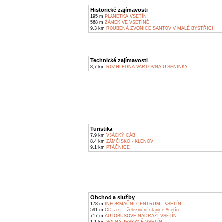
Historické zajímavosti
195 m
PLANETKA VSETÍN
568 m
ZÁMEK VE VSETÍNĚ
9,3 km
ROUBENÁ ZVONICE SANTOV V MALÉ BYSTŘICI
Technické zajímavosti
8,7 km
ROZHLEDNA VARTOVNA U SENINKY
Turistika
7,9 km
VSÁCKÝ CÁB
8,4 km
ZÁMČISKO - KLENOV
9,1 km
PTÁČNICE
Obchod a služby
178 m
INFORMAČNÍ CENTRUM - VSETÍN
591 m
ČD, a.s. - železniční stanice Vsetín
717 m
AUTOBUSOVÉ NÁDRAŽÍ VSETÍN
1,1 km
SOLNÁ JESKYNĚ VSETÍN