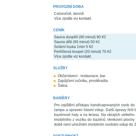
PROVOZNÍ DOBA
Celoročně, denně.
Více zjistíte viz kontakt.
CENÍK
Sauna dospělí (90 minut) 90 Kč
Sauna děti (90 minut) 50 Kč
Solární louka 1min 5 Kč
Perličková koupel (20 minut) 70 Kč
Více zjistíte viz kontakt.
SLUŽBY
Občerstvení - restaurace, bar.
Zapůjčení ručníku, prostěradla.
Šatna.
BARIÉRY
Pro zajištění přístupu handicapovaných osob do
rampa a upraven hlavní vstup. Další úpravy řeší
bazénové haly a na terasu. Na okrajích velkého
imobilního z vozíku do bazénů. Venkovní plochy 
době není umožněn imobilním osobám vstup do 2.