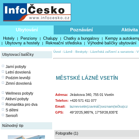
Ubytování
Poznávání
Aktivita
Hotely
Penziony
Chalupy
Chatky a bungalovy
Kempy a autokem
|
|
|
|
Ubytovny a hostely
Rekreační střediska
Výhodné balíčky ubytování
|
|
|
Úvod
-
Lázně
-
Beskydy
-
Lázeňská zařízení a sanatoria
-
V
Ubytovací balíčky
Jarní pobyty
Letní dovolená
MĚSTSKÉ LÁZNĚ VSETÍN
Podzim levněji
Zimní dovolená
Wellness pobyty
Adresa:
Jiráskova 340, 755 01 Vsetín
Aktivní pobyty
Telefon:
+420 571 411 077
Romantika pro dva
Email:
laznevsetin(zavináč)seznam(tečka)cz
S dětmi
GPS:
49°20'25,985"N, 17°59'28,835"E
Senioři
Náhodný tip
Fotografie (1)