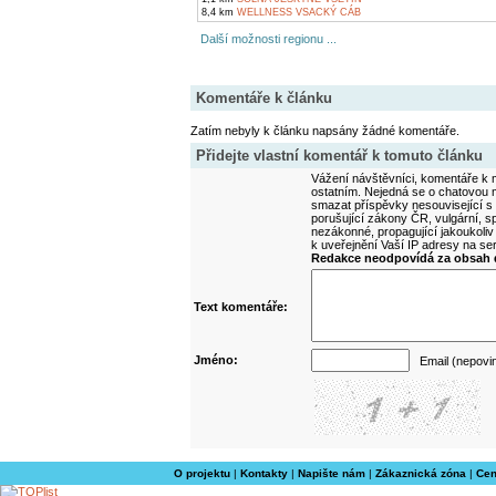
8,4 km
WELLNESS VSACKÝ CÁB
Další možnosti regionu ...
Komentáře k článku
Zatím nebyly k článku napsány žádné komentáře.
Přidejte vlastní komentář k tomuto článku
Vážení návštěvníci, komentáře k m
ostatním. Nejedná se o chatovou m
smazat příspěvky nesouvisející s
porušující zákony ČR, vulgární, sp
nezákonné, propagující jakoukoliv
k uveřejnění Vaší IP adresy na s
Redakce neodpovídá za obsah d
Text komentáře:
Jméno:
Email (nepovi
O projektu
|
Kontakty
|
Napište nám
|
Zákaznická zóna
|
Cen