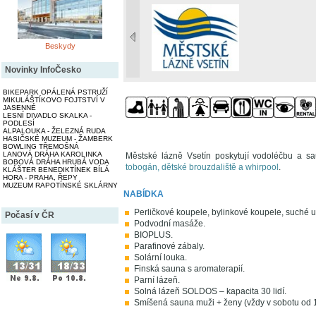
Beskydy
Novinky InfoČesko
BIKEPARK OPÁLENÁ PSTRUŽÍ
MIKULÁŠTÍKOVO FOJTSTVÍ V
JASENNÉ
LESNÍ DIVADLO SKALKA -
PODLESÍ
ALPALOUKA - ŽELEZNÁ RUDA
HASIČSKÉ MUZEUM - ŽAMBERK
BOWLING TŘEMOŠNÁ
LANOVÁ DRÁHA KAROLINKA
Městské lázně Vsetín poskytují vodoléčbu a sa
BOBOVÁ DRÁHA HRUBÁ VODA
tobogán, dětské brouzdaliště a whirpool
.
KLÁŠTER BENEDIKTÍNEK BÍLÁ
HORA - PRAHA, ŘEPY
MUZEUM RAPOTÍNSKÉ SKLÁRNY
NABÍDKA
Perličkové koupele, bylinkové koupele, suché uh
Počasí v ČR
Podvodní masáže.
BIOPLUS.
Parafinové zábaly.
Solární louka.
Finská sauna s aromaterapií.
Parní lázeň.
Solná lázeň SOLDOS – kapacita 30 lidí.
Smíšená sauna muži + ženy (vždy v sobotu od 