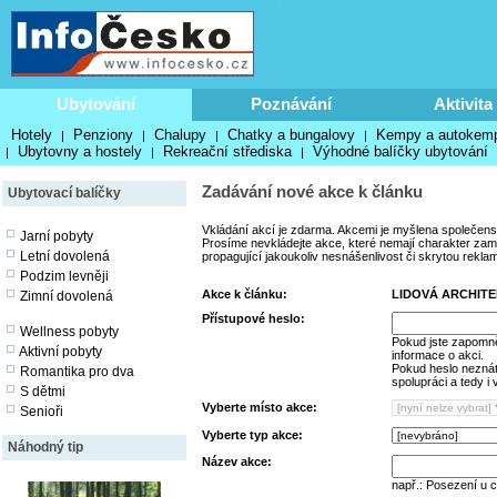
Ubytování
Poznávání
Aktivita
Hotely
Penziony
Chalupy
Chatky a bungalovy
Kempy a autokem
|
|
|
|
Ubytovny a hostely
Rekreační střediska
Výhodné balíčky ubytování
|
|
|
Zadávání nové akce k článku
Ubytovací balíčky
Vkládání akcí je zdarma. Akcemi je myšlena společens
Jarní pobyty
Prosíme nevkládejte akce, které nemají charakter zamě
Letní dovolená
propagující jakoukoliv nesnášenlivost či skrytou rekla
Podzim levněji
Akce k článku:
LIDOVÁ ARCHIT
Zimní dovolená
Přístupové heslo:
Wellness pobyty
Pokud jste zapomně
Aktivní pobyty
informace o akci.
Pokud heslo neznáte
Romantika pro dva
spolupráci a tedy i
S dětmi
Vyberte místo akce:
Senioři
Vyberte typ akce:
Náhodný tip
Název akce:
např.: Posezení u 