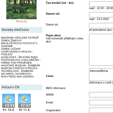
Čas konání (od - do):
např.:
10:30 - 18:00
Datum od:
např.: 23.5.2002
Beskydy
Datum do:
Novinky InfoČesko
při jednodenní akci
Popis akce:
BIKEPARK OPÁLENÁ PSTRUŽÍ
Váš komentář přibližující celou
ZÁMEK ŽINKOVY
akci
MIKULÁŠTÍKOVO FOJTSTVÍ V
JASENNÉ
ZÁMEK LEŠANY
LESNÍ DIVADLO SKALKA -
PODLESÍ
ALPALOUKA - ŽELEZNÁ RUDA
PŮJČOVNA KOL A KOLOBĚŽEK -
VRBNO POD PRADĚDEM
HASIČSKÉ MUZEUM - ŽAMBERK
MUZEUM STARÝCH STROJŮ A
TECHNOLOGIÍ - ŽAMBERK
SKI AREÁL SACHROVKA -
Cena:
ROKYTNICE NAD JIZEROU
(informace o ceně (
Počasí v ČR
Bližší informace:
WWW:
Email:
Organizátor: