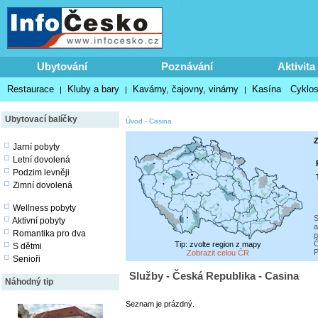
Ubytování
Poznávání
Aktivita
Restaurace
Kluby a bary
Kavárny, čajovny, vinárny
Kasína
Cyklos
|
|
|
Ubytovací balíčky
Úvod
-
Casina
Z
Jarní pobyty
Letní dovolená
Podzim levněji
Zimní dovolená
Wellness pobyty
S
Aktivní pobyty
a
Romantika pro dva
p
Č
Tip: zvolte region z mapy
S dětmi
P
Zobrazit celou ČR
Senioři
Služby - Česká Republika - Casina
Náhodný tip
Seznam je prázdný.