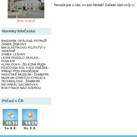
Nenašli jste u nás, co jste hledali? Zašlete nám svůj
tip
.
Brno a okolí
Novinky InfoČesko
BIKEPARK OPÁLENÁ PSTRUŽÍ
ZÁMEK ŽINKOVY
MIKULÁŠTÍKOVO FOJTSTVÍ V
JASENNÉ
ZÁMEK LEŠANY
LESNÍ DIVADLO SKALKA -
PODLESÍ
ALPALOUKA - ŽELEZNÁ RUDA
PŮJČOVNA KOL A KOLOBĚŽEK -
VRBNO POD PRADĚDEM
HASIČSKÉ MUZEUM - ŽAMBERK
MUZEUM STARÝCH STROJŮ A
TECHNOLOGIÍ - ŽAMBERK
SKI AREÁL SACHROVKA -
ROKYTNICE NAD JIZEROU
Počasí v ČR