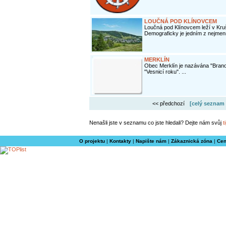
LOUČNÁ POD KLÍNOVCEM
Loučná pod Klínovcem leží v Kr
Demograficky je jedním z nejmenš
MERKLÍN
Obec Merklín je nazávána "Brano
"Vesnicí roku". ...
<< předchozí
[celý seznam 
Nenašli jste v seznamu co jste hledali? Dejte nám svůj
t
O projektu
|
Kontakty
|
Napište nám
|
Zákaznická zóna
|
Cen