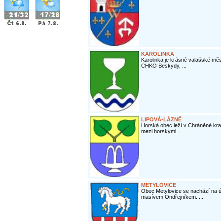
KAROLINKA
Karolinka je krásné valašské měs
CHKO Beskydy, ...
LIPOVÁ-LÁZNĚ
Horská obec leží v Chráněné kraj
mezi horskými ...
METYLOVICE
Obec Metylovice se nachází na 
masívem Ondřejníkem. ...