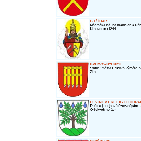
BOŽÍ DAR
Městečko leží na hranicích s Ně
Klínovcem (1244 ...
BRUMOV-BYLNICE
Status: město Celková výměra: 5
Zlín ...
DEŠTNÉ V ORLICKÝCH HORÁ
Deštné je nejnavštěvovanějším st
Orlických horách ...