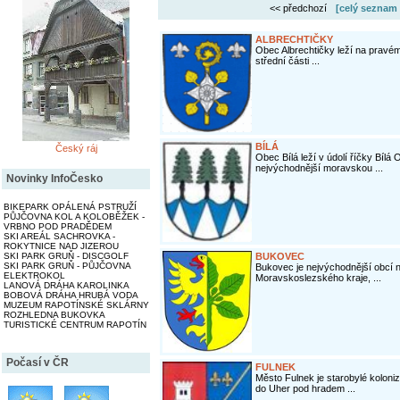
<< předchozí
[celý seznam 
ALBRECHTIČKY
Obec Albrechtičky leží na pravém
střední části ...
BÍLÁ
Český ráj
Obec Bílá leží v údolí říčky Bíl
nejvýchodnější moravskou ...
Novinky InfoČesko
BIKEPARK OPÁLENÁ PSTRUŽÍ
PŮJČOVNA KOL A KOLOBĚŽEK -
VRBNO POD PRADĚDEM
SKI AREÁL SACHROVKA -
ROKYTNICE NAD JIZEROU
BUKOVEC
SKI PARK GRUŇ - DISCGOLF
SKI PARK GRUŇ - PŮJČOVNA
Bukovec je nejvýchodnější obcí 
ELEKTROKOL
Moravskoslezského kraje, ...
LANOVÁ DRÁHA KAROLINKA
BOBOVÁ DRÁHA HRUBÁ VODA
MUZEUM RAPOTÍNSKÉ SKLÁRNY
ROZHLEDNA BUKOVKA
TURISTICKÉ CENTRUM RAPOTÍN
Počasí v ČR
FULNEK
Město Fulnek je starobylé koloni
do Uher pod hradem ...