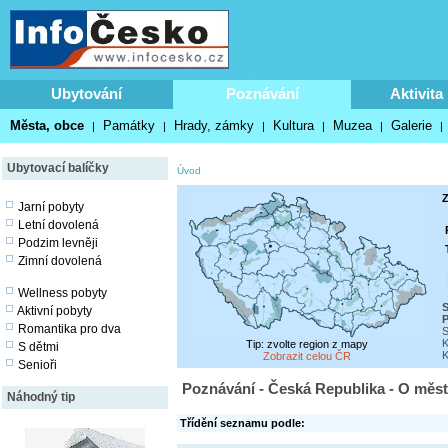
Ubytování
Poznávání
Aktivita
Města, obce
Památky
Hrady, zámky
Kultura
Muzea
Galerie
|
|
|
|
|
|
Ubytovací balíčky
Úvod
Z
Jarní pobyty
Letní dovolená
Podzim levněji
Zimní dovolená
Wellness pobyty
S
Aktivní pobyty
P
Romantika pro dva
S
K
Tip: zvolte region z mapy
S dětmi
K
Zobrazit celou ČR
Senioři
Poznávání - Česká Republika - O měs
Náhodný tip
Třídění seznamu podle: