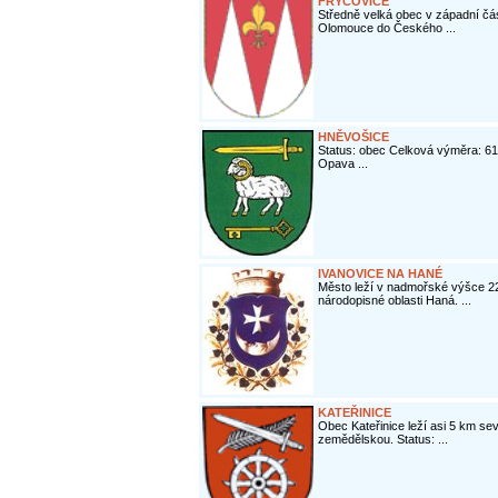
FRYČOVICE
Středně velká obec v západní čás
Olomouce do Českého ...
HNĚVOŠICE
Status: obec Celková výměra: 61
Opava ...
IVANOVICE NA HANÉ
Město leží v nadmořské výšce 22
národopisné oblasti Haná. ...
KATEŘINICE
Obec Kateřinice leží asi 5 km se
zemědělskou. Status: ...