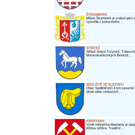
ŠTRAMBERK
Město Štramberk je známé jako tzv
vytvořila z pohorského ...
STŘÍTEŽ
Střítež (kdysi Trzyciež, Tritiesc
Moravskoslezských Beskyd ...
SEDLIŠTĚ VE SLEZSKU
Obec Sedliště leží 4 km severně
okolo silnic vedoucích ...
ABERTAMY
Vznik městečka Abertamy je spoj
těžbou stříbra. Tradiční ...