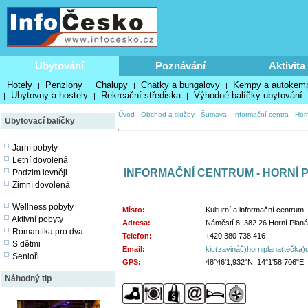
Ubytování
Poznávání
Aktivita
Hotely
Penziony
Chalupy
Chatky a bungalovy
Kempy a autokem
|
|
|
|
Ubytovny a hostely
Rekreační střediska
Výhodné balíčky ubytování
|
|
|
Úvod
-
Obchod a služby
-
Šumava
-
Informační centra
-
Hor
Ubytovací balíčky
Jarní pobyty
Letní dovolená
INFORMAČNÍ CENTRUM - HORNÍ 
Podzim levněji
Zimní dovolená
Wellness pobyty
Místo:
Kulturní a informační centrum
Aktivní pobyty
Adresa:
Náměstí 8, 382 26 Horní Planá
Romantika pro dva
Telefon:
+420 380 738 416
S dětmi
Email:
kic(zavináč)horniplana(tečka)c
Senioři
GPS:
48°46'1,932"N, 14°1'58,706"E
Náhodný tip