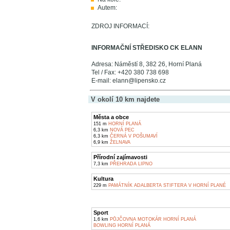
Autem:
ZDROJ INFORMACÍ:
INFORMAČNÍ STŘEDISKO CK ELANN
Adresa: Náměstí 8, 382 26, Horní Planá
Tel / Fax: +420 380 738 698
E-mail: elann@lipensko.cz
V okolí 10 km najdete
Města a obce
151 m
HORNÍ PLANÁ
6,3 km
NOVÁ PEC
6,3 km
ČERNÁ V POŠUMAVÍ
6,9 km
ŽELNAVA
Přírodní zajímavosti
7,3 km
PŘEHRADA LIPNO
Kultura
229 m
PAMÁTNÍK ADALBERTA STIFTERA V HORNÍ PLANÉ
Sport
1,6 km
PŮJČOVNA MOTOKÁR HORNÍ PLANÁ
BOWLING HORNÍ PLANÁ