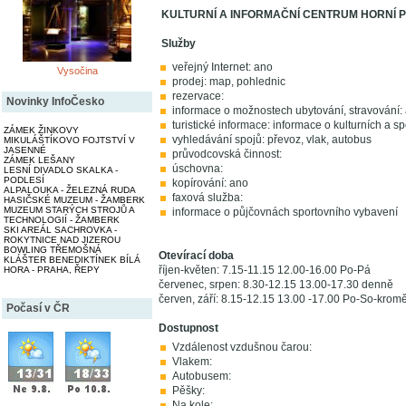
KULTURNÍ A INFORMAČNÍ CENTRUM HORNÍ 
Služby
veřejný Internet: ano
Vysočina
prodej: map, pohlednic
rezervace:
Novinky InfoČesko
informace o možnostech ubytování, stravování:
turistické informace: informace o kulturních a s
ZÁMEK ŽINKOVY
vyhledávání spojů: převoz, vlak, autobus
MIKULÁŠTÍKOVO FOJTSTVÍ V
JASENNÉ
průvodcovská činnost:
ZÁMEK LEŠANY
úschovna:
LESNÍ DIVADLO SKALKA -
PODLESÍ
kopírování: ano
ALPALOUKA - ŽELEZNÁ RUDA
faxová služba:
HASIČSKÉ MUZEUM - ŽAMBERK
MUZEUM STARÝCH STROJŮ A
informace o půjčovnách sportovního vybavení
TECHNOLOGIÍ - ŽAMBERK
SKI AREÁL SACHROVKA -
ROKYTNICE NAD JIZEROU
BOWLING TŘEMOŠNÁ
Otevírací doba
KLÁŠTER BENEDIKTÍNEK BÍLÁ
říjen-květen: 7.15-11.15 12.00-16.00 Po-Pá
HORA - PRAHA, ŘEPY
červenec, srpen: 8.30-12.15 13.00-17.30 denně
červen, září: 8.15-12.15 13.00 -17.00 Po-So-kromě
Počasí v ČR
Dostupnost
Vzdálenost vzdušnou čarou:
Vlakem:
Autobusem:
Pěšky:
Na kole: