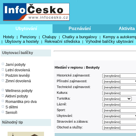
Ubytování
Poznávání
Aktivita
Hotely
Penziony
Chalupy
Chatky a bungalovy
Kempy a autokem
|
|
|
|
Ubytovny a hostely
Rekreační střediska
Výhodné balíčky ubytování
|
|
|
Ubytovací balíčky
Jarní pobyty
Hledání v regionu : Beskydy
Letní dovolená
Podzim levněji
Historické zajímavosti:
Zimní dovolená
Přírodní zajímavosti:
Technické zajímavosti:
Wellness pobyty
Kultura:
Aktivní pobyty
Turistika:
Romantika pro dva
Lázně:
S dětmi
Sport:
Senioři
Ubytování:
Stravování a zábava:
Náhodný tip
Obchod a služby: