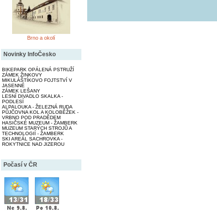
Brno a okolí
Novinky InfoČesko
BIKEPARK OPÁLENÁ PSTRUŽÍ
ZÁMEK ŽINKOVY
MIKULÁŠTÍKOVO FOJTSTVÍ V
JASENNÉ
ZÁMEK LEŠANY
LESNÍ DIVADLO SKALKA -
PODLESÍ
ALPALOUKA - ŽELEZNÁ RUDA
PŮJČOVNA KOL A KOLOBĚŽEK -
VRBNO POD PRADĚDEM
HASIČSKÉ MUZEUM - ŽAMBERK
MUZEUM STARÝCH STROJŮ A
TECHNOLOGIÍ - ŽAMBERK
SKI AREÁL SACHROVKA -
ROKYTNICE NAD JIZEROU
Počasí v ČR