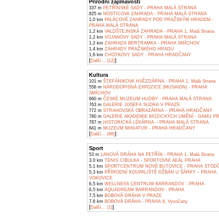
Přírodní zajímavosti
337 m
PETŘÍNSKÉ SADY - PRAHA MALÁ STRANA
825 m
NOSTICOVA ZAHRADA - PRAHA MALÁ STRANA
1,0 km
PALÁCOVÉ ZAHRADY POD PRAŽSKÝM HRADEM -
PRAHA MALÁ STRANA
1,2 km
VALDŠTEJNSKÁ ZAHRADA - PRAHA 1, Malá Strana
1,2 km
VOJANOVY SADY - PRAHA MALÁ STRANA
1,2 km
ZAHRADA BERTRAMKA - PRAHA SMÍCHOV
1,4 km
ZAHRADY PRAŽSKÉHO HRADU
1,6 km
CHOTKOVY SADY - PRAHA HRADČANY
[
]
Další... (12)
Kultura
101 m
ŠTEFÁNIKOVA HVĚZDÁRNA - PRAHA 1, Malá Strana
556 m
NÁRODOPISNÁ EXPOZICE (MUSAION) - PRAHA
SMÍCHOV
660 m
ČESKÉ MUZEUM HUDBY - PRAHA MALÁ STRANA
763 m
GALERIE JOSEFA SUDKA V PRAZE
772 m
STRAHOVSKÁ OBRAZÁRNA – PRAHA HRADČANY
780 m
GALERIE AKADEMIE MÚZICKÝCH UMĚNÍ - GAMU P
787 m
HISTORICKÁ LÉKÁRNA – PRAHA MALÁ STRANA
841 m
MUZEUM MINIATUR - PRAHA HRADČANY
[
]
Další... (68)
Sport
53 m
LANOVÁ DRÁHA NA PETŘÍN - PRAHA 1, Malá Strana
3,0 km
TENIS CIBULKA - SPORTOVNÍ AEÁL PRAHA
5,1 km
SPORTCENTRUM NOVÉ BUTOVICE - PRAHA STOD
5,3 km
PŘÍRODNÍ KOUPALIŠTĚ DŽBÁN U ŠÁRKY – PRAHA
VOKOVICE
6,5 km
WELLNESS CENTRUM BARRANDOV - PRAHA
6,5 km
AQUADREAM BARRANDOV - PRAHA
7,5 km
BOBOVÁ DRÁHA V PRAZE
7,6 km
BOBOVÁ DRÁHA - PRAHA 9, Vysočany
[
]
Další... (1)