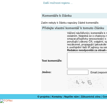
Další možnosti regionu ...
Komentáře k článku
Zatím nebyly k článku napsány žádné komentáře.
Přidejte vlastní komentář k tomuto článku
Vážení návštěvníci, komentáře k m
ostatním. Nejedná se o chatovou m
smazat příspěvky nesouvisející s
porušující zákony ČR, vulgární, sp
nezákonné, propagující jakoukoliv
k uveřejnění Vaší IP adresy na s
Redakce neodpovídá za obsah d
Text komentáře:
Jméno:
Email (nepovi
O projektu
|
Kontakty
|
Napište nám
|
Zákaznická zóna
|
Cen