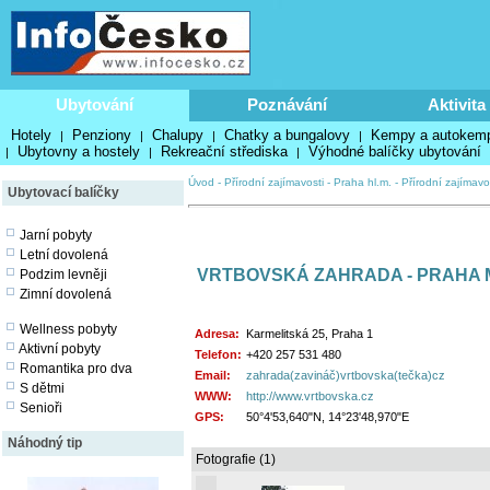
Ubytování
Poznávání
Aktivita
Hotely
Penziony
Chalupy
Chatky a bungalovy
Kempy a autokem
|
|
|
|
Ubytovny a hostely
Rekreační střediska
Výhodné balíčky ubytování
|
|
|
Úvod
-
Přírodní zajímavosti
-
Praha hl.m.
-
Přírodní zajímavo
Ubytovací balíčky
Jarní pobyty
Letní dovolená
VRTBOVSKÁ ZAHRADA - PRAHA
Podzim levněji
Zimní dovolená
Wellness pobyty
Adresa:
Karmelitská 25, Praha 1
Aktivní pobyty
Telefon:
+420 257 531 480
Romantika pro dva
Email:
zahrada(zavináč)vrtbovska(tečka)cz
S dětmi
WWW:
http://www.vrtbovska.cz
Senioři
GPS:
50°4'53,640"N, 14°23'48,970"E
Náhodný tip
Fotografie (1)