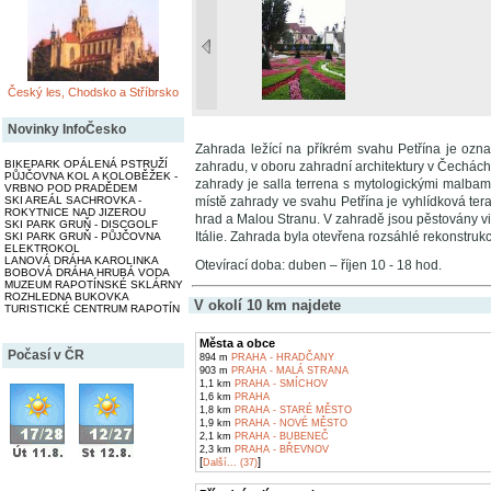
Český les, Chodsko a Stříbrsko
Novinky InfoČesko
Zahrada ležící na příkrém svahu Petřína je ozn
BIKEPARK OPÁLENÁ PSTRUŽÍ
zahradu, v oboru zahradní architektury v Čechách
PŮJČOVNA KOL A KOLOBĚŽEK -
zahrady je salla terrena s mytologickými malbam
VRBNO POD PRADĚDEM
SKI AREÁL SACHROVKA -
místě zahrady ve svahu Petřína je vyhlídková te
ROKYTNICE NAD JIZEROU
hrad a Malou Stranu. V zahradě jsou pěstovány vi
SKI PARK GRUŇ - DISCGOLF
Itálie. Zahrada byla otevřena rozsáhlé rekonstrukc
SKI PARK GRUŇ - PŮJČOVNA
ELEKTROKOL
LANOVÁ DRÁHA KAROLINKA
Otevírací doba: duben – říjen 10 - 18 hod.
BOBOVÁ DRÁHA HRUBÁ VODA
MUZEUM RAPOTÍNSKÉ SKLÁRNY
ROZHLEDNA BUKOVKA
V okolí 10 km najdete
TURISTICKÉ CENTRUM RAPOTÍN
Města a obce
Počasí v ČR
894 m
PRAHA - HRADČANY
903 m
PRAHA - MALÁ STRANA
1,1 km
PRAHA - SMÍCHOV
1,6 km
PRAHA
1,8 km
PRAHA - STARÉ MĚSTO
1,9 km
PRAHA - NOVÉ MĚSTO
2,1 km
PRAHA - BUBENEČ
2,3 km
PRAHA - BŘEVNOV
[
]
Další... (37)