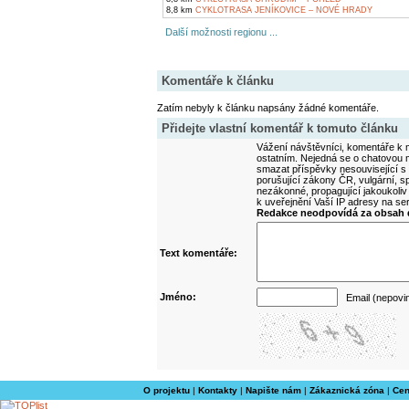
8,8 km
CYKLOTRASA JENÍKOVICE – NOVÉ HRADY
Další možnosti regionu ...
Komentáře k článku
Zatím nebyly k článku napsány žádné komentáře.
Přidejte vlastní komentář k tomuto článku
Vážení návštěvníci, komentáře k m
ostatním. Nejedná se o chatovou m
smazat příspěvky nesouvisející s
porušující zákony ČR, vulgární, sp
nezákonné, propagující jakoukoliv
k uveřejnění Vaší IP adresy na s
Redakce neodpovídá za obsah d
Text komentáře:
Jméno:
Email (nepovi
O projektu
|
Kontakty
|
Napište nám
|
Zákaznická zóna
|
Cen