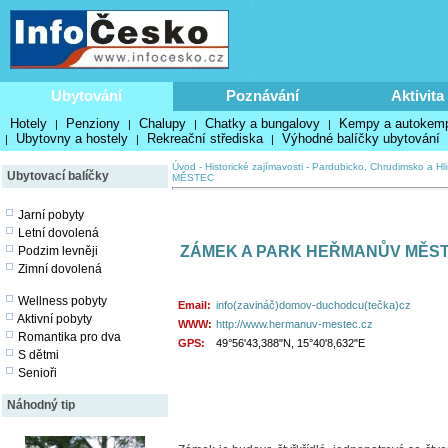
Ubytování
Poznávání
Aktivita
Hotely
Penziony
Chalupy
Chatky a bungalovy
Kempy a autokem
|
|
|
|
Ubytovny a hostely
Rekreační střediska
Výhodné balíčky ubytování
|
|
|
Úvod
-
Historické zajímavosti
-
Pardubicko, Chrudimsko a Hl
Ubytovací balíčky
MĚSTEC
Jarní pobyty
Letní dovolená
ZÁMEK A PARK HEŘMANŮV MĚS
Podzim levněji
Zimní dovolená
Wellness pobyty
Email:
info(zavináč)domov-duchodcu(tečka)cz
Aktivní pobyty
WWW:
http://www.hermanuv-mestec.cz
Romantika pro dva
GPS:
49°56'43,388"N, 15°40'8,632"E
S dětmi
Senioři
Náhodný tip