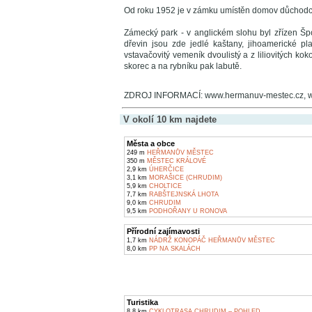
Od roku 1952 je v zámku umístěn domov důchodc
Zámecký park - v anglickém slohu byl zřízen Šp
dřevin jsou zde jedlé kaštany, jihoamerické pla
vstavačovitý vemeník dvoulistý a z liliovitých kok
skorec a na rybníku pak labutě.
ZDROJ INFORMACÍ: www.hermanuv-mestec.cz, 
V okolí 10 km najdete
Města a obce
249 m
HEŘMANŮV MĚSTEC
350 m
MĚSTEC KRÁLOVÉ
2,9 km
ÚHERČICE
3,1 km
MORAŠICE (CHRUDIM)
5,9 km
CHOLTICE
7,7 km
RABŠTEJNSKÁ LHOTA
9,0 km
CHRUDIM
9,5 km
PODHOŘANY U RONOVA
Přírodní zajímavosti
1,7 km
NÁDRŽ KONOPÁČ HEŘMANŮV MĚSTEC
8,0 km
PP NA SKALÁCH
Turistika
8,8 km
CYKLOTRASA CHRUDIM – POHLED