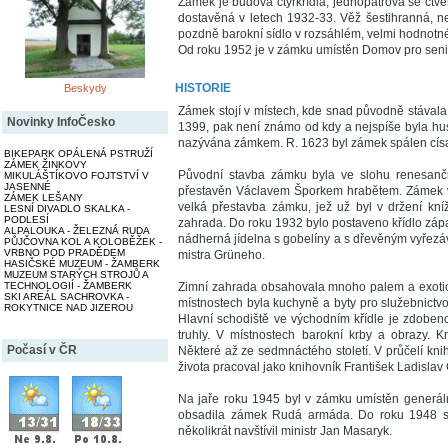
Zámek je budova čtyřkřídlá, jednopatrová se čtv
dostavěná v letech 1932-33. Věž šestihranná, n
pozdně barokní sídlo v rozsáhlém, velmi hodnotn
Od roku 1952 je v zámku umístěn Domov pro seni
HISTORIE
Beskydy
Zámek stojí v místech, kde snad původně stávala mě
Novinky InfoČesko
1399, pak není známo od kdy a nejspíše byla husi
nazývána zámkem. R. 1623 byl zámek spálen císa
BIKEPARK OPÁLENÁ PSTRUŽÍ
ZÁMEK ŽINKOVY
Původní stavba zámku byla ve slohu renesančn
MIKULÁŠTÍKOVO FOJTSTVÍ V
JASENNÉ
přestavěn Václavem Šporkem hrabětem. Zámek v 
ZÁMEK LEŠANY
velká přestavba zámku, jež už byl v držení kn
LESNÍ DIVADLO SKALKA -
PODLESÍ
zahrada. Do roku 1932 bylo postaveno křídlo záp
ALPALOUKA - ŽELEZNÁ RUDA
nádherná jídelna s gobelíny a s dřevěným vyře
PŮJČOVNA KOL A KOLOBĚŽEK -
VRBNO POD PRADĚDEM
mistra Grüneho.
HASIČSKÉ MUZEUM - ŽAMBERK
MUZEUM STARÝCH STROJŮ A
TECHNOLOGIÍ - ŽAMBERK
Zimní zahrada obsahovala mnoho palem a exotický
SKI AREÁL SACHROVKA -
místnostech byla kuchyně a byty pro služebnictvo
ROKYTNICE NAD JIZEROU
Hlavní schodiště ve východním křídle je zdoben
truhly. V místnostech barokní krby a obrazy.
Počasí v ČR
Některé až ze sedmnáctého století. V průčelí knih
života pracoval jako knihovník František Ladislav
Na jaře roku 1945 byl v zámku umístěn generáln
obsadila zámek Rudá armáda. Do roku 1948 slou
několikrát navštívil ministr Jan Masaryk.