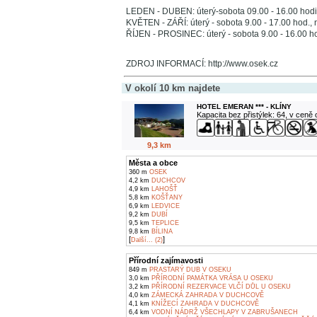
LEDEN - DUBEN: úterý-sobota 09.00 - 16.00 hodi
KVĚTEN - ZÁŘÍ: úterý - sobota 9.00 - 17.00 hod.,
ŘÍJEN - PROSINEC: úterý - sobota 9.00 - 16.00 h
ZDROJ INFORMACÍ: http://www.osek.cz
V okolí 10 km najdete
HOTEL EMERAN *** - KLÍNY
Kapacita bez přistýlek: 64, v ceně
9,3 km
Města a obce
360 m
OSEK
4,2 km
DUCHCOV
4,9 km
LAHOŠŤ
5,8 km
KOŠŤANY
6,9 km
LEDVICE
9,2 km
DUBÍ
9,5 km
TEPLICE
9,8 km
BÍLINA
[
]
Další... (2)
Přírodní zajímavosti
849 m
PRASTARÝ DUB V OSEKU
3,0 km
PŘÍRODNÍ PAMÁTKA VRÁSA U OSEKU
3,2 km
PŘÍRODNÍ REZERVACE VLČÍ DŮL U OSEKU
4,0 km
ZÁMECKÁ ZAHRADA V DUCHCOVĚ
4,1 km
KNÍŽECÍ ZAHRADA V DUCHCOVĚ
6,4 km
VODNÍ NÁDRŽ VŠECHLAPY V ZABRUŠANECH