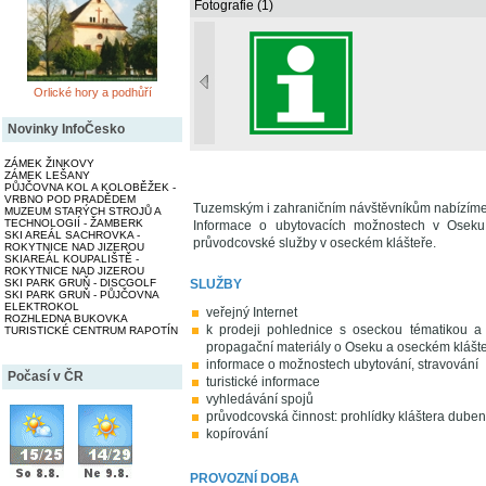
Fotografie (1)
Orlické hory a podhůří
Novinky InfoČesko
ZÁMEK ŽINKOVY
ZÁMEK LEŠANY
PŮJČOVNA KOL A KOLOBĚŽEK -
VRBNO POD PRADĚDEM
Tuzemským i zahraničním návštěvníkům nabízíme bez
MUZEUM STARÝCH STROJŮ A
TECHNOLOGIÍ - ŽAMBERK
Informace o ubytovacích možnostech v Oseku 
SKI AREÁL SACHROVKA -
průvodcovské služby v oseckém klášteře.
ROKYTNICE NAD JIZEROU
SKIAREÁL KOUPALIŠTĚ -
ROKYTNICE NAD JIZEROU
SLUŽBY
SKI PARK GRUŇ - DISCGOLF
SKI PARK GRUŇ - PŮJČOVNA
ELEKTROKOL
veřejný Internet
ROZHLEDNA BUKOVKA
k prodeji pohlednice s oseckou tématikou a 
TURISTICKÉ CENTRUM RAPOTÍN
propagační materiály o Oseku a oseckém klášte
informace o možnostech ubytování, stravování
Počasí v ČR
turistické informace
vyhledávání spojů
průvodcovská činnost: prohlídky kláštera duben a
kopírování
PROVOZNÍ DOBA