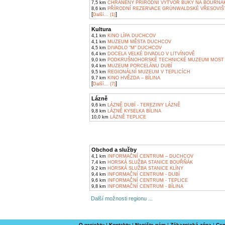
7,5 km
CHRÁNĚNÝ PŘÍRODNÍ VÝTVOR BUKY NA BOUŘŇÁK
8,6 km
PŘÍRODNÍ REZERVACE GRÜNWALDSKÉ VŘESOVIŠ
[
]
Další... (1)
Kultura
4,1 km
KINO LÍPA DUCHCOV
4,1 km
MUZEUM MĚSTA DUCHCOV
4,5 km
DIVADLO "M" DUCHCOV
6,4 km
DOCELA VELKÉ DIVADLO V LITVÍNOVĚ
9,0 km
PODKRUŠNOHORSKÉ TECHNICKÉ MUZEUM MOST
9,4 km
MUZEUM PORCELÁNU DUBÍ
9,5 km
REGIONÁLNÍ MUZEUM V TEPLICÍCH
9,7 km
KINO HVĚZDA – BÍLINA
[
]
Další... (7)
Lázně
9,6 km
LÁZNĚ DUBÍ - TEREZINY LÁZNĚ
9,8 km
LÁZNĚ KYSELKA BÍLINA
10,0 km
LÁZNĚ TEPLICE
Obchod a služby
4,1 km
INFORMAČNÍ CENTRUM – DUCHCOV
7,4 km
HORSKÁ SLUŽBA STANICE BOUŘŇÁK
9,2 km
HORSKÁ SLUŽBA STANICE KLÍNY
9,4 km
INFORMAČNÍ CENTRUM - DUBÍ
9,6 km
INFORMAČNÍ CENTRUM - TEPLICE
9,8 km
INFORMAČNÍ CENTRUM - BÍLINA
Další možnosti regionu ...
O projektu
|
Kontakty
|
Napište nám
|
Zákaznická zóna
|
Cen