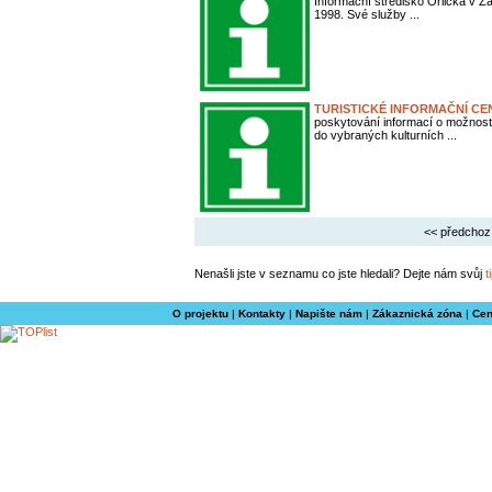
Informační středisko Orlicka v Ž
1998. Své služby ...
TURISTICKÉ INFORMAČNÍ C
poskytování informací o možnost
do vybraných kulturních ...
<< předchoz
Nenašli jste v seznamu co jste hledali? Dejte nám svůj
t
O projektu
|
Kontakty
|
Napište nám
|
Zákaznická zóna
|
Cen