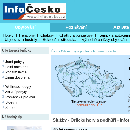
Ubytování
Poznávání
Aktivita
Hotely
Penziony
Chalupy
Chatky a bungalovy
Kempy a autokem
|
|
|
|
Ubytovny a hostely
Rekreační střediska
Výhodné balíčky ubytování
|
|
|
Ubytovací balíčky
Úvod
-
Orlické hory a podhůří
-
Informační centra
Z
Jarní pobyty
Letní dovolená
Podzim levněji
Zimní dovolená
Wellness pobyty
Aktivní pobyty
Č
Romantika pro dva
j
Tip: zvolte region z mapy
S dětmi
z
Zobrazit celou ČR
Senioři
p
Náhodný tip
Služby - Orlické hory a podhůří - Info