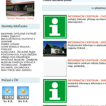
Třídění seznamu podle:
<< předchoz
INFORMAČNÍ CENTRUM - CH
Střední Morava ~ Haná
veřejný Internet: přístup na inter
informačních ...
Novinky InfoČesko
BIKEPARK OPÁLENÁ PSTRUŽÍ
ZÁMEK ŽINKOVY
MIKULÁŠTÍKOVO FOJTSTVÍ V
JASENNÉ
INFORMAČNÍ CENTRUM - DEŠ
ZÁMEK LEŠANY
Poskytování informací o ubytování
LESNÍ DIVADLO SKALKA -
regionu Orlické ...
PODLESÍ
ALPALOUKA - ŽELEZNÁ RUDA
PŮJČOVNA KOL A KOLOBĚŽEK -
VRBNO POD PRADĚDEM
HASIČSKÉ MUZEUM - ŽAMBERK
INFORMAČNÍ CENTRUM - DO
MUZEUM STARÝCH STROJŮ A
Informační centrum města Dobruš
TECHNOLOGIÍ - ŽAMBERK
map, pohlednic, ...
SKI AREÁL SACHROVKA -
ROKYTNICE NAD JIZEROU
Počasí v ČR
INFORMAČNÍ CENTRUM - JAB
turistické informace informace o 
autobusů ...