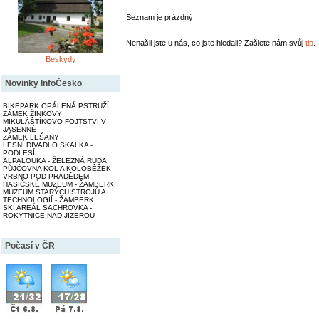
Seznam je prázdný.
Nenašli jste u nás, co jste hledali? Zašlete nám svůj
tip
.
Beskydy
Novinky InfoČesko
BIKEPARK OPÁLENÁ PSTRUŽÍ
ZÁMEK ŽINKOVY
MIKULÁŠTÍKOVO FOJTSTVÍ V
JASENNÉ
ZÁMEK LEŠANY
LESNÍ DIVADLO SKALKA -
PODLESÍ
ALPALOUKA - ŽELEZNÁ RUDA
PŮJČOVNA KOL A KOLOBĚŽEK -
VRBNO POD PRADĚDEM
HASIČSKÉ MUZEUM - ŽAMBERK
MUZEUM STARÝCH STROJŮ A
TECHNOLOGIÍ - ŽAMBERK
SKI AREÁL SACHROVKA -
ROKYTNICE NAD JIZEROU
Počasí v ČR