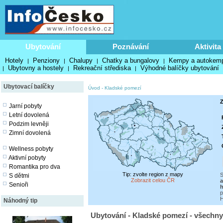
Ubytování
Poznávání
Aktivita
Hotely
Penziony
Chalupy
Chatky a bungalovy
Kempy a autokem
|
|
|
|
Ubytovny a hostely
Rekreační střediska
Výhodné balíčky ubytování
|
|
|
Ubytovací balíčky
Úvod
-
Kladské pomezí
Z
Jarní pobyty
Letní dovolená
Podzim levněji
Zimní dovolená
Wellness pobyty
Aktivní pobyty
Romantika pro dva
Tip: zvolte region z mapy
S
S dětmi
Zobrazit celou ČR
a
Senioři
h
p
H
Náhodný tip
Ubytování - Kladské pomezí - všechny