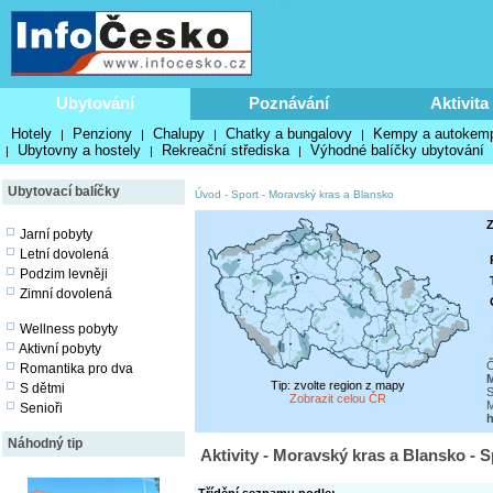
Ubytování
Poznávání
Aktivita
Hotely
Penziony
Chalupy
Chatky a bungalovy
Kempy a autokem
|
|
|
|
Ubytovny a hostely
Rekreační střediska
Výhodné balíčky ubytování
|
|
|
Ubytovací balíčky
Úvod
-
Sport
-
Moravský kras a Blansko
Z
Jarní pobyty
Letní dovolená
Podzim levněji
Zimní dovolená
Wellness pobyty
Aktivní pobyty
Č
Romantika pro dva
M
Tip: zvolte region z mapy
S dětmi
S
Zobrazit celou ČR
M
Senioři
h
Náhodný tip
Aktivity - Moravský kras a Blansko - S