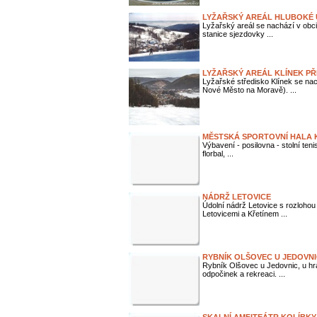
LYŽAŘSKÝ AREÁL HLUBOKÉ 
Lyžařský areál se nachází v obc
stanice sjezdovky ...
LYŽAŘSKÝ AREÁL KLÍNEK P
Lyžařské středisko Klínek se na
Nové Město na Moravě). ...
MĚSTSKÁ SPORTOVNÍ HALA 
Výbavení - posilovna - stolní teni
florbal, ...
NÁDRŽ LETOVICE
Údolní nádrž Letovice s rozlohou
Letovicemi a Křetínem ...
RYBNÍK OLŠOVEC U JEDOVN
Rybník Olšovec u Jedovnic, u h
odpočinek a rekreaci. ...