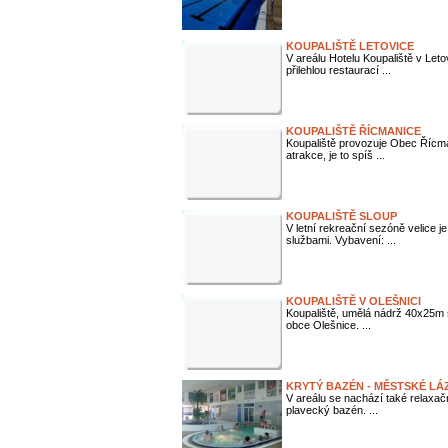
KOUPALIŠTĚ LETOVICE
V areálu Hotelu Koupaliště v Let
přilehlou restaurací ...
KOUPALIŠTĚ ŘÍCMANICE
Koupaliště provozuje Obec Řícma
atrakce, je to spíš ...
KOUPALIŠTĚ SLOUP
V letní rekreační sezóně velice j
službami. Vybavení: ...
KOUPALIŠTĚ V OLEŠNICI
Koupaliště, umělá nádrž 40x25m 
obce Olešnice. ...
KRYTÝ BAZÉN - MĚSTSKÉ LÁ
V areálu se nachází také relaxač
plavecký bazén. ...