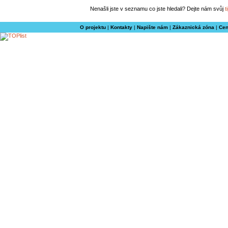
Nenašli jste v seznamu co jste hledali? Dejte nám svůj
t
O projektu
|
Kontakty
|
Napište nám
|
Zákaznická zóna
|
Cen