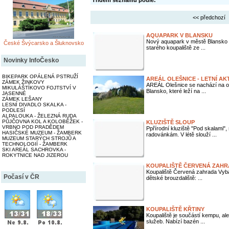
Třídění seznamu podle:
<< předchozí
AQUAPARK V BLANSKU
Nový aquapark v městě Blansko b
České Švýcarsko a Šluknovsko
starého koupaliště ze ...
Novinky InfoČesko
BIKEPARK OPÁLENÁ PSTRUŽÍ
AREÁL OLEŠNICE - LETNÍ AKT
ZÁMEK ŽINKOVY
AREÁL Olešnice se nachází na o
MIKULÁŠTÍKOVO FOJTSTVÍ V
Blansko, které leží na ...
JASENNÉ
ZÁMEK LEŠANY
LESNÍ DIVADLO SKALKA -
PODLESÍ
ALPALOUKA - ŽELEZNÁ RUDA
PŮJČOVNA KOL A KOLOBĚŽEK -
KLUZIŠTĚ SLOUP
VRBNO POD PRADĚDEM
Ppřírodní kluziště "Pod skalami",
HASIČSKÉ MUZEUM - ŽAMBERK
radovánkám. V létě slouží ...
MUZEUM STARÝCH STROJŮ A
TECHNOLOGIÍ - ŽAMBERK
SKI AREÁL SACHROVKA -
ROKYTNICE NAD JIZEROU
KOUPALIŠTĚ ČERVENÁ ZAHR
Koupaliště Červená zahrada Vyba
Počasí v ČR
dětské brouzdaliště: ...
KOUPALIŠTĚ KŘTINY
Koupaliště je součástí kempu, al
služeb. Nabízí bazén ...