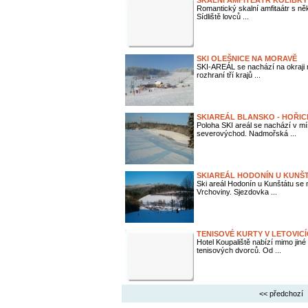
SKALNÍ AMFITEÁTR KOLÍBKY
Romantický skalní amfitaátr s ně
Sídliště lovců ...
SKI OLEŠNICE NA MORAVĚ
SKI-AREÁL se nachází na okraji 
rozhraní tří krajů ...
SKIAREÁL BLANSKO - HOŘIC
Poloha SKI areál se nachází v mí
severovýchod. Nadmořská ...
SKIAREÁL HODONÍN U KUNŠ
Ski areál Hodonín u Kunštátu s
Vrchoviny. Sjezdovka ...
TENISOVÉ KURTY V LETOVIC
Hotel Koupaliště nabízí mimo jin
tenisových dvorců. Od ...
<< předchozí