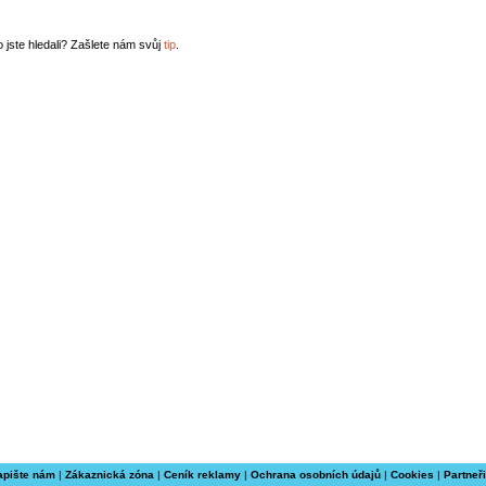
o jste hledali? Zašlete nám svůj
tip
.
apište nám
|
Zákaznická zóna
|
Ceník reklamy
|
Ochrana osobních údajů
|
Cookies
|
Partneři