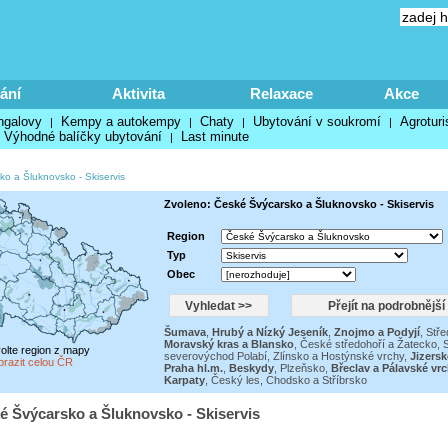
ání
Aktivita
Relaxace
Akce
ngalovy
Kempy a autokempy
Chaty
Ubytování v soukromí
Agroturi
|
|
|
|
Výhodné balíčky ubytování
Last minute
|
ko a Šluknovsko
-
Skiservis
Zvoleno: České Švýcarsko a Šluknovsko - Skiservis
Region
Typ
Obec
Šumava
,
Hrubý a Nízký Jeseník
,
Znojmo a Podyjí
,
Stře
Moravský kras a Blansko
,
České středohoří a Žatecko
,
S
volte region z mapy
severovýchod Polabí
,
Zlínsko a Hostýnské vrchy
,
Jizersk
brazit celou ČR
Praha hl.m.
,
Beskydy
,
Plzeňsko
,
Břeclav a Pálavské vr
Karpaty
,
Český les, Chodsko a Stříbrsko
é Švýcarsko a Šluknovsko - Skiservis