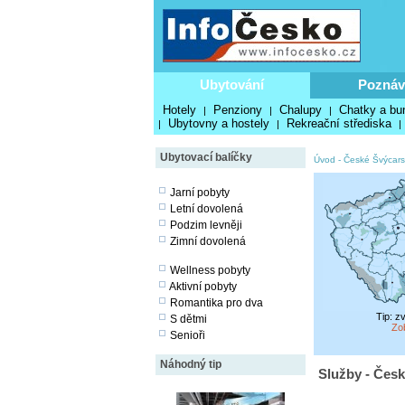
Ubytování
Poznáv
Hotely
Penziony
Chalupy
Chatky a bu
|
|
|
Ubytovny a hostely
Rekreační střediska
|
|
|
Ubytovací balíčky
Úvod
-
České Švýcars
Jarní pobyty
Letní dovolená
Podzim levněji
Zimní dovolená
Wellness pobyty
Aktivní pobyty
Romantika pro dva
Tip: z
S dětmi
Zo
Senioři
Náhodný tip
Služby - Česk