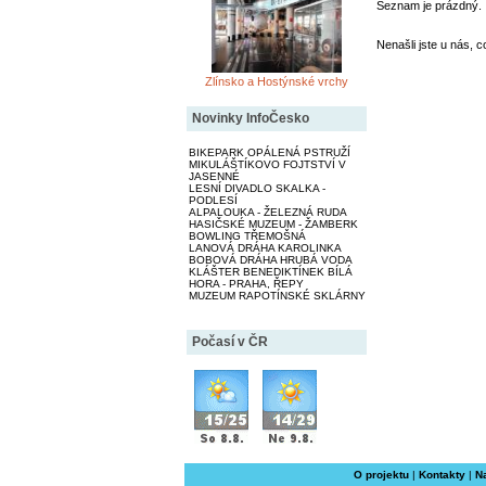
Seznam je prázdný.
Nenašli jste u nás, c
Zlínsko a Hostýnské vrchy
Novinky InfoČesko
BIKEPARK OPÁLENÁ PSTRUŽÍ
MIKULÁŠTÍKOVO FOJTSTVÍ V
JASENNÉ
LESNÍ DIVADLO SKALKA -
PODLESÍ
ALPALOUKA - ŽELEZNÁ RUDA
HASIČSKÉ MUZEUM - ŽAMBERK
BOWLING TŘEMOŠNÁ
LANOVÁ DRÁHA KAROLINKA
BOBOVÁ DRÁHA HRUBÁ VODA
KLÁŠTER BENEDIKTÍNEK BÍLÁ
HORA - PRAHA, ŘEPY
MUZEUM RAPOTÍNSKÉ SKLÁRNY
Počasí v ČR
O projektu
|
Kontakty
|
N