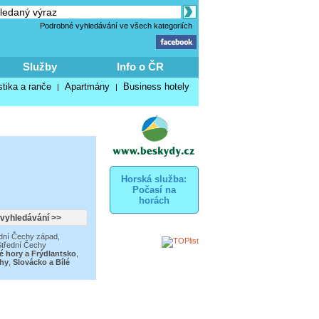
Podrobné vyhledávání ve všech kategoriích
Služby
Info o ČR
stika a ranče
Apartmány
Business hotely
|
|
Horská služba:
Počasí na
horách
dní Čechy západ
,
třední Čechy
é hory a Frýdlantsko
,
chy
,
Slovácko a Bílé