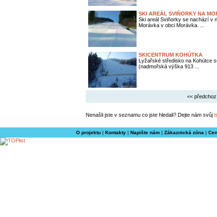
SKI AREÁL SVIŇORKY NA M
Ski areál Sviňorky se nachází v
Morávka v obci Morávka. ...
SKICENTRUM KOHÚTKA
Lyžařské středisko na Kohútce 
(nadmořská výška 913 ...
<< předchoz
Nenašli jste v seznamu co jste hledali? Dejte nám svůj
t
O projektu
|
Kontakty
|
Napište nám
|
Zákaznická zóna
|
Cen