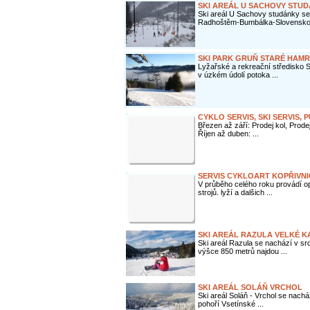
SKI AREÁL U SACHOVY STU
Ski areál U Sachovy studánky se
Radhoštěm-Bumbálka-Slovensko 
SKI PARK GRUŇ STARÉ HAM
Lyžařské a rekreační středisko
v úzkém údolí potoka ...
CYKLO SERVIS, SKI SERVIS
Březen až září: Prodej kol, Prodej
Říjen až duben: ...
SERVIS CYKLOART KOPŘIVNI
V průběho celého roku provádí op
strojů. lyží a dalšich ...
SKI AREÁL RAZULA VELKÉ K
Ski areál Razula se nachází v sr
výšce 850 metrů najdou ...
SKI AREÁL SOLÁŇ VRCHOL
Ski areál Soláň - Vrchol se nach
pohoří Vsetínské ...