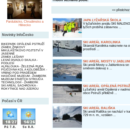
Třídění seznamu podle:
<< předchoz
JAPA LYŽAŘSKÁ ŠKOLA
Pardubicko, Chrudimsko a
V lyžařském areálu SKI MALENO
Hlinecko
lyžích probíhá zábavnou ...
Novinky InfoČesko
SKI AREÁL KAROLINKA
BIKEPARK OPÁLENÁ PSTRUŽÍ
Skiareál Karolinka naleznete na 
ZÁMEK ŽINKOVY
prostředí ...
MIKULÁŠTÍKOVO FOJTSTVÍ V
JASENNÉ
ZÁMEK LEŠANY
LESNÍ DIVADLO SKALKA -
SKI AREÁL MOSTY U JABLU
PODLESÍ
Ski areál Mosty u Jablunkova se
ALPALOUKA - ŽELEZNÁ RUDA
směrem doleva) s ...
PŮJČOVNA KOL A KOLOBĚŽEK -
VRBNO POD PRADĚDEM
HASIČSKÉ MUZEUM - ŽAMBERK
MUZEUM STARÝCH STROJŮ A
TECHNOLOGIÍ - ŽAMBERK
SKI AREÁL SACHROVKA -
SKI AREÁL OPÁLENÁ PSTRUŽ
ROKYTNICE NAD JIZEROU
Lyžařský areál Opálená v nadmo
obce Pstruží přibližně ...
Počasí v ČR
SKI AREÁL RALIŠKA
Ski areál Rališka se nachází v 
729 m n. m., vzdálen ...