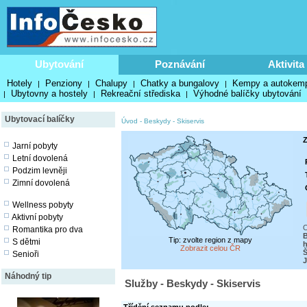
Ubytování
Poznávání
Aktivita
Hotely
Penziony
Chalupy
Chatky a bungalovy
Kempy a autokem
|
|
|
|
Ubytovny a hostely
Rekreační střediska
Výhodné balíčky ubytování
|
|
|
Ubytovací balíčky
Úvod
-
Beskydy
-
Skiservis
Z
Jarní pobyty
Letní dovolená
Podzim levněji
Zimní dovolená
Wellness pobyty
Aktivní pobyty
O
Romantika pro dva
B
Tip: zvolte region z mapy
S dětmi
h
Zobrazit celou ČR
Senioři
J
Náhodný tip
Služby - Beskydy - Skiservis