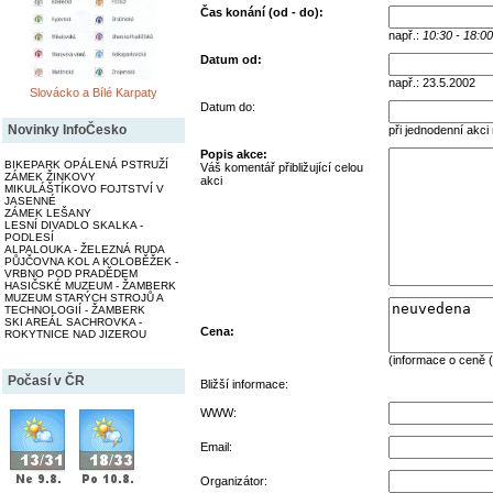
Čas konání (od - do):
např.:
10:30 - 18:00
Datum od:
např.: 23.5.2002
Slovácko a Bílé Karpaty
Datum do:
Novinky InfoČesko
při jednodenní akci
Popis akce:
BIKEPARK OPÁLENÁ PSTRUŽÍ
Váš komentář přibližující celou
ZÁMEK ŽINKOVY
akci
MIKULÁŠTÍKOVO FOJTSTVÍ V
JASENNÉ
ZÁMEK LEŠANY
LESNÍ DIVADLO SKALKA -
PODLESÍ
ALPALOUKA - ŽELEZNÁ RUDA
PŮJČOVNA KOL A KOLOBĚŽEK -
VRBNO POD PRADĚDEM
HASIČSKÉ MUZEUM - ŽAMBERK
MUZEUM STARÝCH STROJŮ A
TECHNOLOGIÍ - ŽAMBERK
SKI AREÁL SACHROVKA -
Cena:
ROKYTNICE NAD JIZEROU
(informace o ceně (
Počasí v ČR
Bližší informace:
WWW:
Email:
Organizátor: