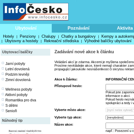
Ubytování
Poznávání
Aktivita
Hotely
Penziony
Chalupy
Chatky a bungalovy
Kempy a autokem
|
|
|
|
Ubytovny a hostely
Rekreační střediska
Výhodné balíčky ubytování
|
|
|
Zadávání nové akce k článku
Ubytovací balíčky
Vkládání akcí je zdarma. Akcemi je myšlena společens
Jarní pobyty
Prosíme nevkládejte akce, které nemají charakter zamě
Letní dovolená
propagující jakoukoliv nesnášenlivost či skrytou rekla
Podzim levněji
Akce k článku:
INFORMAČNÍ CE
Zimní dovolená
Přístupové heslo:
Wellness pobyty
Pokud jste zapomně
Aktivní pobyty
informace o akci.
Pokud heslo neznáte
Romantika pro dva
spolupráci a tedy i
S dětmi
Vyberte místo akce:
Senioři
Vyberte typ akce:
Náhodný tip
Název akce:
např.: Posezení u 