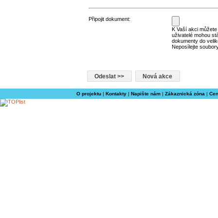
Připojit dokument:
K Vaší akci můžete p
uživatelé mohou st
dokumenty do velik
Neposílejte soubory
O projektu
|
Kontakty
|
Napište nám
|
Zákaznická zóna
|
Cen