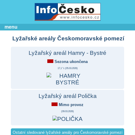
menu
Lyžařské areály Českomoravské pomezí
Lyžařský areál Hamry - Bystré
Sezona ukončena
17,1 °c (
05.03.2026
)
Lyžařský areál Polička
Mimo provoz
(
09.03.2026
)
Ostatní sledované lyžařské areály pro Českomoravské pomezí