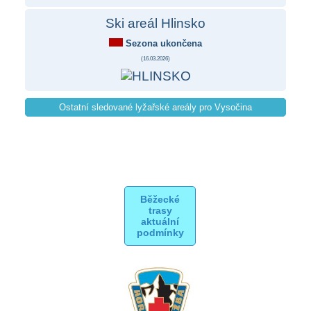
Ski areál Hlinsko
Sezona ukončena
(
16.03.2026
)
Ostatní sledované lyžařské areály pro Vysočina
Běžecké
trasy
aktuální
podmínky