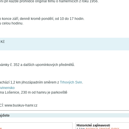
ní při každé prohlídce originál filmu o hamernících z roku 1956.
o konce září, denně kromě pondělí, od 10 do 17 hodin.
u celou hodinu.
 Kč
 známky č. 352 a dalších upomínkových předmětů.
achází 1,2 km jihozápadním směrem z
Trhových Svin
.
svinensko
a Lošenice, 230 m od hamru je parkoviště
: www.buskuv-hamr.cz
ajdete
Historické zajímavosti