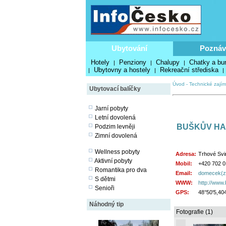
Ubytování
Poznáv
Hotely
Penziony
Chalupy
Chatky a bu
|
|
|
Ubytovny a hostely
Rekreační střediska
|
|
|
Úvod
-
Technické zajím
Ubytovací balíčky
Jarní pobyty
Letní dovolená
BUŠKŮV HA
Podzim levněji
Zimní dovolená
Wellness pobyty
Adresa:
Trhové Svi
Aktivní pobyty
Mobil:
+420 702 0
Romantika pro dva
Email:
domecek(z
S dětmi
WWW:
http://www
Senioři
GPS:
48°50'5,40
Náhodný tip
Fotografie (1)