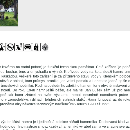
 kovárna na vodní pohon) je funkční technickou památkou. Celé zařízení je pohá
hodu buchar, brus a dmychadla u výhně. K přívodu vody na kola slouží hamru u
kaskádou. Veškeré toto zařízení je za příznivého stavu vody v Klenském potoc
lézá v oblasti, kam průmysl pronikal jen velmi pomalu a i dnes se jedná spíše 
ůmyslových podniků. Rodina posledního zdejšího hamerníka v obytném stavení u
o století. Do roku 1948 hamr ještě běžel, ale majitel Jan Bušek sám už pro n
tupně tak hamr ztrácel na svém významu, neboť nesmírně namáhavá práce 
mo v zemědělských dílnách tehdejších státních statků. Hamr fungoval až do ro
roběhla díky několika technickým nadšencům v letech 1990 až 1995.
 výrobní části hamru je i jedinečná kolekce nářadí hamerníka. Dochovaná kladiva 
 hodnotou. Tyto nástroje si totiž každý z hamerníků vyráběl sám a ve značně svér