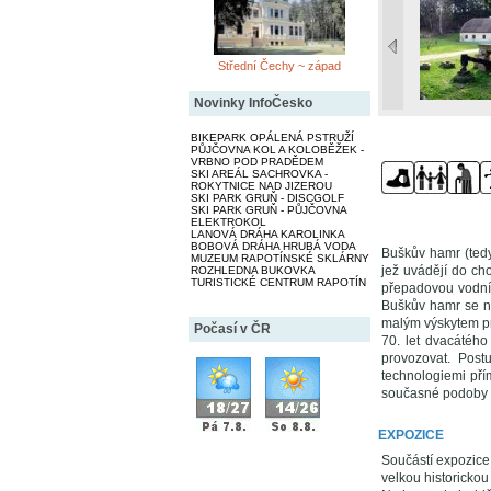
Střední Čechy ~ západ
Novinky InfoČesko
BIKEPARK OPÁLENÁ PSTRUŽÍ
PŮJČOVNA KOL A KOLOBĚŽEK -
VRBNO POD PRADĚDEM
SKI AREÁL SACHROVKA -
ROKYTNICE NAD JIZEROU
SKI PARK GRUŇ - DISCGOLF
SKI PARK GRUŇ - PŮJČOVNA
ELEKTROKOL
LANOVÁ DRÁHA KAROLINKA
BOBOVÁ DRÁHA HRUBÁ VODA
Buškův hamr (tedy
MUZEUM RAPOTÍNSKÉ SKLÁRNY
jež uvádějí do c
ROZHLEDNA BUKOVKA
TURISTICKÉ CENTRUM RAPOTÍN
přepadovou vodní 
Buškův hamr se na
malým výskytem pr
Počasí v ČR
70. let dvacátéh
provozovat. Pos
technologiemi pří
současné podoby p
EXPOZICE
Součástí expozice
velkou historickou