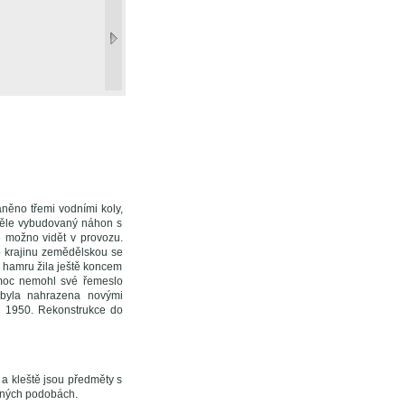
něno třemi vodními koly,
měle vybudovaný náhon s
e možno vidět v provozu.
o krajinu zemědělskou se
 hamru žila ještě koncem
emoc nemohl své řemeslo
byla nahrazena novými
ku 1950. Rekonstrukce do
a kleště jsou předměty s
ázných podobách.