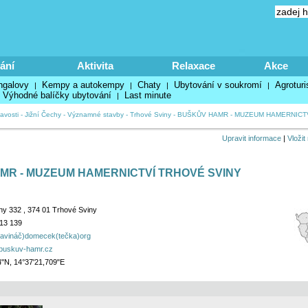
ání
Aktivita
Relaxace
Akce
ngalovy
Kempy a autokempy
Chaty
Ubytování v soukromí
Agroturi
|
|
|
|
Výhodné balíčky ubytování
Last minute
|
avosti
-
Jižní Čechy
-
Významné stavby
-
Trhové Sviny
-
BUŠKŮV HAMR - MUZEUM HAMERNICT
Upravit informace
|
Vložit
MR - MUZEUM HAMERNICTVÍ TRHOVÉ SVINY
ny 332 , 374 01 Trhové Sviny
13 139
avináč)domecek(tečka)org
.buskuv-hamr.cz
4"N, 14°37'21,709"E