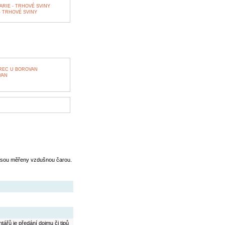
RIE - TRHOVÉ SVINY
- TRHOVÉ SVINY
REC U BOROVAN
VAN
jsou měřeny vzdušnou čarou.
ářů je předání dojmu či tipů