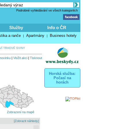
Podrobné vyhledávání ve všech kategoriích
Služby
Info o ČR
stika a ranče
Apartmány
Business hotely
|
|
VÍ TRHOVÉ SVINY
 novinku
|
Vložit akci
|
Tisknout
Horská služba:
Počasí na
horách
Zobrazení na mapě
[Zobrazit náhledy]