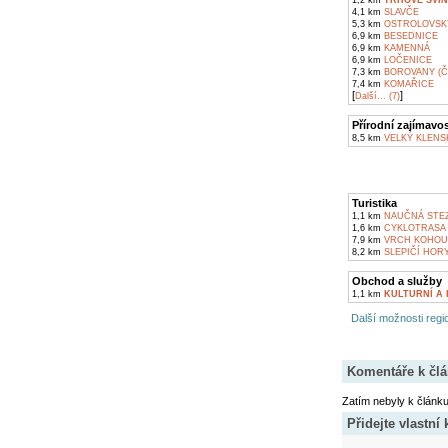
1,2 km
TRHOVÉ SVIN
4,1 km
SLAVČE
5,3 km
OSTROLOVSK
6,9 km
BESEDNICE
6,9 km
KAMENNÁ
6,9 km
LOČENICE
7,3 km
BOROVANY (Č
7,4 km
KOMAŘICE
[
]
Další... (7)
Přírodní zajímavos
8,5 km
VELKÝ KLENS
Turistika
1,1 km
NAUČNÁ STE
1,6 km
CYKLOTRASA 
7,9 km
VRCH KOHOU
8,2 km
SLEPIČÍ HOR
Obchod a služby
1,1 km
KULTURNÍ A
Další možnosti regio
Komentáře k čl
Zatím nebyly k článk
Přidejte vlastní