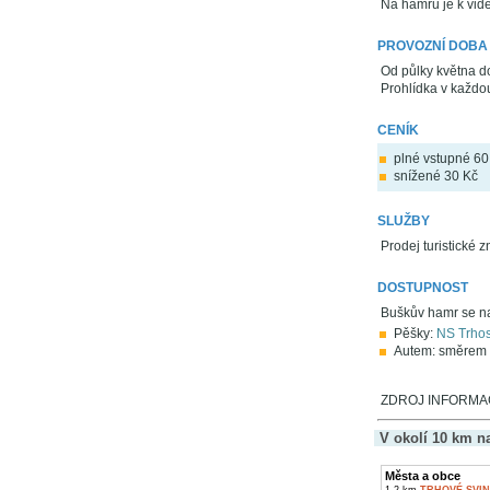
Na hamru je k vidě
PROVOZNÍ DOBA
Od půlky května d
Prohlídka v každo
CENÍK
plné vstupné 60
snížené 30 Kč
SLUŽBY
Prodej turistické
DOSTUPNOST
Buškův hamr se n
Pěšky:
NS Trho
Autem: směrem n
ZDROJ INFORMACÍ
V okolí 10 km n
Města a obce