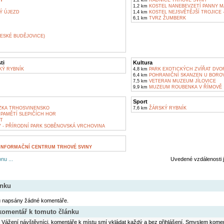
Y
1,2 km
RADNICE TRHOVÉ SVINY
1,2 km
KOSTEL NANEBEVZETÍ PANNY MA
Ý ÚJEZD
1,4 km
KOSTEL NEJSVĚTĚJŠÍ TROJICE 
6,1 km
TVRZ ŽUMBERK
ESKÉ BUDĚJOVICE)
ti
Kultura
KÝ RYBNÍK
4,8 km
PARK EXOTICKÝCH ZVÍŘAT DVO
6,4 km
POHRANIČNÍ SKANZEN U BORO
7,5 km
VETERAN MUZEUM JÍLOVICE
9,9 km
MUZEUM ROUBENKA V ŘÍMOVĚ
Sport
ZKA TRHOSVINENSKO
7,6 km
ŽÁRSKÝ RYBNÍK
PAMĚTÍ SLEPIČÍCH HOR
T
Y - PŘÍRODNÍ PARK SOBĚNOVSKÁ VRCHOVINA
 INFORMAČNÍ CENTRUM TRHOVÉ SVINY
nu ...
Uvedené vzdálenosti 
ánku
u napsány žádné komentáře.
 komentář k tomuto článku
Vážení návštěvníci, komentáře k místu smí vkládat každý a bez přihlášení. Smyslem koment