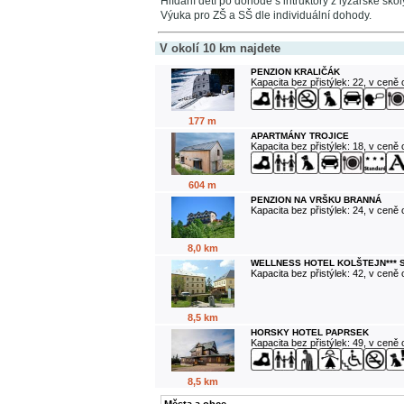
Hlídání dětí po dohodě s intruktory z lyžařské školy 
Výuka pro ZŠ a SŠ dle individuální dohody.
V okolí 10 km najdete
PENZION KRALIČÁK
Kapacita bez přistýlek: 22, v ceně
177 m
APARTMÁNY TROJICE
Kapacita bez přistýlek: 18, v ceně
604 m
PENZION NA VRŠKU BRANNÁ
Kapacita bez přistýlek: 24, v ceně
8,0 km
WELLNESS HOTEL KOLŠTEJN*** 
Kapacita bez přistýlek: 42, v ceně
8,5 km
HORSKY HOTEL PAPRSEK
Kapacita bez přistýlek: 49, v ceně
8,5 km