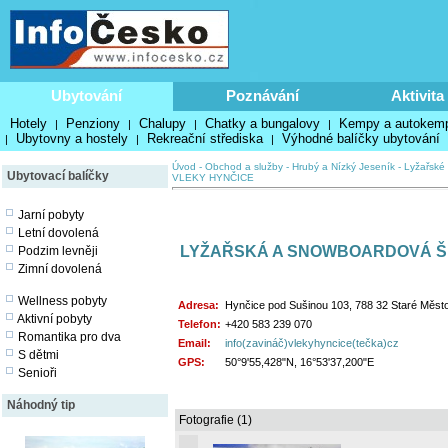
Ubytování
Poznávání
Aktivita
Hotely
Penziony
Chalupy
Chatky a bungalovy
Kempy a autokem
|
|
|
|
Ubytovny a hostely
Rekreační střediska
Výhodné balíčky ubytování
|
|
|
Úvod
-
Obchod a služby
-
Hrubý a Nízký Jeseník
-
Lyžařské 
Ubytovací balíčky
VLEKY HYNČICE
Jarní pobyty
Letní dovolená
LYŽAŘSKÁ A SNOWBOARDOVÁ ŠK
Podzim levněji
Zimní dovolená
Wellness pobyty
Adresa:
Hynčice pod Sušinou 103, 788 32 Staré Měs
Aktivní pobyty
Telefon:
+420 583 239 070
Romantika pro dva
Email:
info(zavináč)vlekyhyncice(tečka)cz
S dětmi
GPS:
50°9'55,428"N, 16°53'37,200"E
Senioři
Náhodný tip
Fotografie (1)