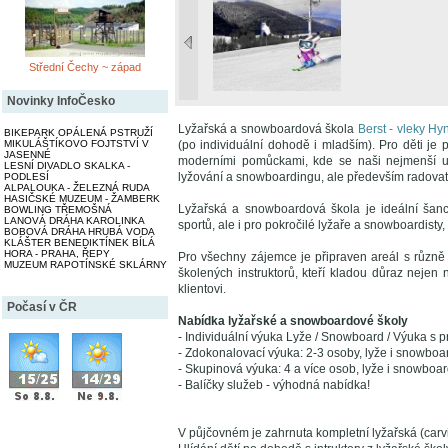
Střední Čechy ~ západ
Novinky InfoČesko
Lyžařská a snowboardová škola
Berst - vleky Hy
BIKEPARK OPÁLENÁ PSTRUŽÍ
(po individuální dohodě i mladším). Pro děti je 
MIKULÁŠTÍKOVO FOJTSTVÍ V
JASENNÉ
moderními pomůckami, kde se naši nejmenší u
LESNÍ DIVADLO SKALKA -
lyžování a snowboardingu, ale především radovat
PODLESÍ
ALPALOUKA - ŽELEZNÁ RUDA
HASIČSKÉ MUZEUM - ŽAMBERK
Lyžařská a snowboardová škola je ideální šancí 
BOWLING TŘEMOŠNÁ
LANOVÁ DRÁHA KAROLINKA
sportů, ale i pro pokročilé lyžaře a snowboardisty, k
BOBOVÁ DRÁHA HRUBÁ VODA
KLÁŠTER BENEDIKTÍNEK BÍLÁ
HORA - PRAHA, ŘEPY
Pro všechny zájemce je připraven areál s různě
MUZEUM RAPOTÍNSKÉ SKLÁRNY
školených instruktorů, kteří kladou důraz nejen
klientovi.
Počasí v ČR
Nabídka lyžařské a snowboardové školy
- Individuální výuka Lyže / Snowboard / Výuka s p
- Zdokonalovací výuka: 2-3 osoby, lyže i snowboa
- Skupinová výuka: 4 a více osob, lyže i snowboa
- Balíčky služeb - výhodná nabídka!
V půjčovném je zahrnuta kompletní lyžařská (car