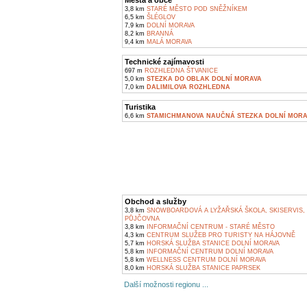
Města a obce
3,8 km
STARÉ MĚSTO POD SNĚŽNÍKEM
6,5 km
ŠLÉGLOV
7,9 km
DOLNÍ MORAVA
8,2 km
BRANNÁ
9,4 km
MALÁ MORAVA
Technické zajímavosti
697 m
ROZHLEDNA ŠTVANICE
5,0 km
STEZKA DO OBLAK DOLNÍ MORAVA
7,0 km
DALIMILOVA ROZHLEDNA
Turistika
6,6 km
STAMICHMANOVA NAUČNÁ STEZKA DOLNÍ MORA
Obchod a služby
3,8 km
SNOWBOARDOVÁ A LYŽAŘSKÁ ŠKOLA, SKISERVIS,
PŮJČOVNA
3,8 km
INFORMAČNÍ CENTRUM - STARÉ MĚSTO
4,3 km
CENTRUM SLUŽEB PRO TURISTY NA HÁJOVNĚ
5,7 km
HORSKÁ SLUŽBA STANICE DOLNÍ MORAVA
5,8 km
INFORMAČNÍ CENTRUM DOLNÍ MORAVA
5,8 km
WELLNESS CENTRUM DOLNÍ MORAVA
8,0 km
HORSKÁ SLUŽBA STANICE PAPRSEK
Další možnosti regionu ...