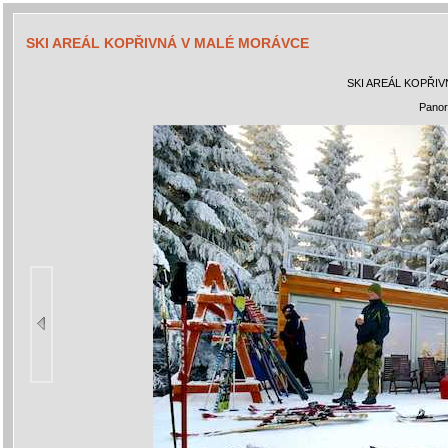
SKI AREÁL KOPŘIVNÁ V MALÉ MORÁVCE
SKI AREÁL KOPŘI
Panor