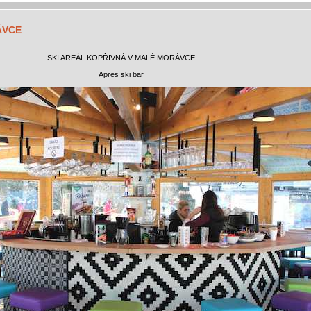
ÁVCE
SKI AREÁL KOPŘIVNÁ V MALÉ MORÁVCE
Apres ski bar