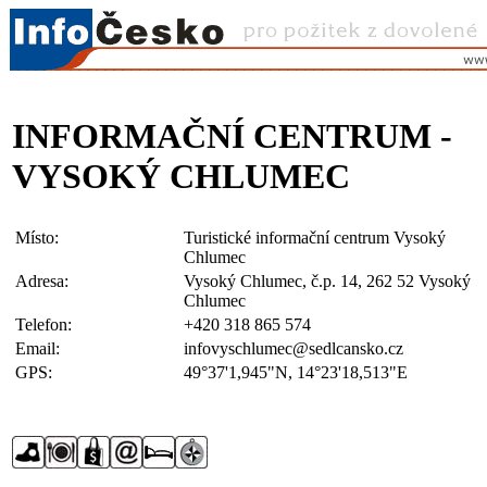
INFORMAČNÍ CENTRUM -
VYSOKÝ CHLUMEC
Místo:
Turistické informační centrum Vysoký
Chlumec
Adresa:
Vysoký Chlumec, č.p. 14, 262 52 Vysoký
Chlumec
Telefon:
+420 318 865 574
Email:
infovyschlumec@sedlcansko.cz
GPS:
49°37'1,945"N, 14°23'18,513"E