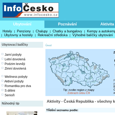
Ubytování
Poznávání
Aktivita
Hotely
Penziony
Chalupy
Chatky a bungalovy
Kempy a autokem
|
|
|
|
Ubytovny a hostely
Rekreační střediska
Výhodné balíčky ubytování
|
|
|
Ubytovací balíčky
Úvod
Z
Jarní pobyty
Letní dovolená
Podzim levněji
Zimní dovolená
Wellness pobyty
P
Aktivní pobyty
p
Romantika pro dva
O
Tip: zvolte region z mapy
S dětmi
a
Zobrazit celou ČR
Senioři
Aktivity - Česká Republika - všechny 
Náhodný tip
Třídění seznamu podle: