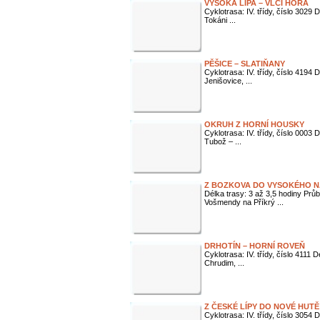
VYSOKÁ LÍPA – VLČÍ HORA
Cyklotrasa: IV. třídy, číslo 3029
Tokáni ...
PĚŠICE – SLATIŇANY
Cyklotrasa: IV. třídy, číslo 4194
Jenišovice, ...
OKRUH Z HORNÍ HOUSKY
Cyklotrasa: IV. třídy, číslo 0003
Tubož – ...
Z BOZKOVA DO VYSOKÉHO N
Délka trasy: 3 až 3,5 hodiny Prů
Vošmendy na Příkrý ...
DRHOTÍN – HORNÍ ROVEŇ
Cyklotrasa: IV. třídy, číslo 4111 
Chrudim, ...
Z ČESKÉ LÍPY DO NOVÉ HUTĚ
Cyklotrasa: IV. třídy, číslo 3054