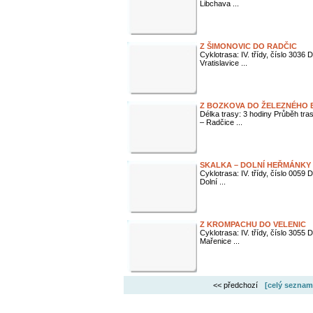
Libchava ...
Z ŠIMONOVIC DO RADČIC
Cyklotrasa: IV. třídy, číslo 3036
Vratislavice ...
Z BOZKOVA DO ŽELEZNÉHO
Délka trasy: 3 hodiny Průběh tr
– Radčice ...
SKALKA – DOLNÍ HEŘMÁNKY
Cyklotrasa: IV. třídy, číslo 0059
Dolní ...
Z KROMPACHU DO VELENIC
Cyklotrasa: IV. třídy, číslo 3055
Mařenice ...
<< předchozí
[celý seznam