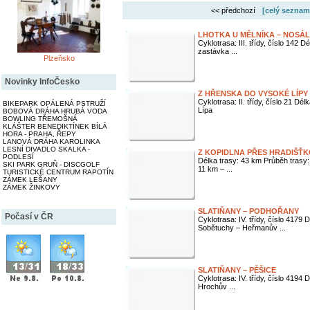
<< předchozí
[celý seznam
LHOTKA U MĚLNÍKA – NOSÁ
Cyklotrasa: III. třídy, číslo 142 
zastávka ...
Plzeňsko
Novinky InfoČesko
Z HŘENSKA DO VYSOKÉ LÍPY
Cyklotrasa: II. třídy, číslo 21 D
BIKEPARK OPÁLENÁ PSTRUŽÍ
Lípa
BOBOVÁ DRÁHA HRUBÁ VODA
BOWLING TŘEMOŠNÁ
KLÁŠTER BENEDIKTÍNEK BÍLÁ
HORA - PRAHA, ŘEPY
LANOVÁ DRÁHA KAROLINKA
LESNÍ DIVADLO SKALKA -
Z KOPIDLNA PŘES HRADIŠŤKO
PODLESÍ
Délka trasy: 43 km Průběh trasy:
SKI PARK GRUŇ - DISCGOLF
11 km – ...
TURISTICKÉ CENTRUM RAPOTÍN
ZÁMEK LEŠANY
ZÁMEK ŽINKOVY
SLATIŇANY – PODHOŘANY
Počasí v ČR
Cyklotrasa: IV. třídy, číslo 4179 
Sobětuchy – Heřmanův ...
SLATIŇANY – PĚŠICE
Cyklotrasa: IV. třídy, číslo 4194 
Hrochův ...