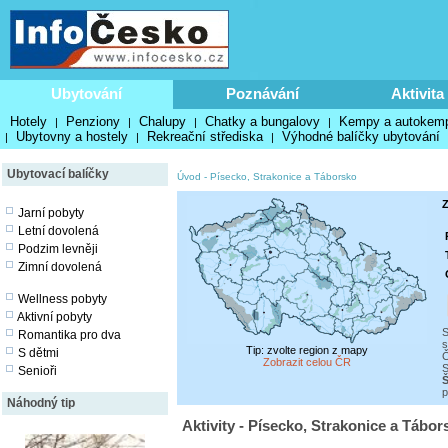
Ubytování
Poznávání
Aktivita
Hotely
Penziony
Chalupy
Chatky a bungalovy
Kempy a autokem
|
|
|
|
Ubytovny a hostely
Rekreační střediska
Výhodné balíčky ubytování
|
|
|
Ubytovací balíčky
Úvod
-
Písecko, Strakonice a Táborsko
Z
Jarní pobyty
Letní dovolená
Podzim levněji
Zimní dovolená
Wellness pobyty
Aktivní pobyty
S
Romantika pro dva
s
Tip: zvolte region z mapy
S dětmi
Č
Zobrazit celou ČR
S
Senioři
Š
p
Náhodný tip
Aktivity - Písecko, Strakonice a Tábor