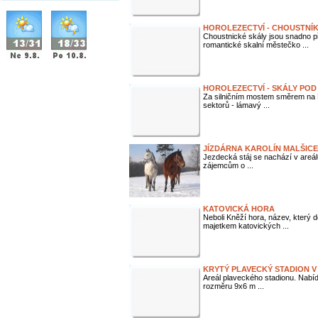
HOROLEZECTVÍ - CHOUSTNÍ
Choustnické skály jsou snadno p
romantické skalní městečko ...
HOROLEZECTVÍ - SKÁLY POD
Za silničním mostem směrem na M
sektorů - lámavý ...
JÍZDÁRNA KAROLÍN MALŠICE
Jezdecká stáj se nachází v areálu 
zájemcům o ...
KATOVICKÁ HORA
Neboli Kněží hora, název, který d
majetkem katovických ...
KRYTÝ PLAVECKÝ STADION V
Areál plaveckého stadionu. Nabíd
rozměru 9x6 m ...