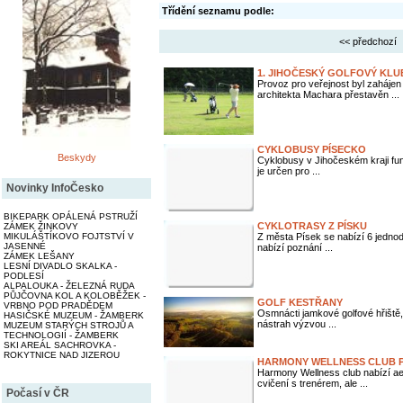
Třídění seznamu podle:
<< předchozí
1. JIHOČESKÝ GOLFOVÝ KL
Provoz pro veřejnost byl zahájen
architekta Machara přestavěn ...
CYKLOBUSY PÍSECKO
Beskydy
Cyklobusy v Jihočeském kraji fun
je určen pro ...
Novinky InfoČesko
BIKEPARK OPÁLENÁ PSTRUŽÍ
CYKLOTRASY Z PÍSKU
ZÁMEK ŽINKOVY
MIKULÁŠTÍKOVO FOJTSTVÍ V
Z města Písek se nabízí 6 jednod
JASENNÉ
nabízí poznání ...
ZÁMEK LEŠANY
LESNÍ DIVADLO SKALKA -
PODLESÍ
ALPALOUKA - ŽELEZNÁ RUDA
PŮJČOVNA KOL A KOLOBĚŽEK -
GOLF KESTŘANY
VRBNO POD PRADĚDEM
Osmnácti jamkové golfové hřiště,
HASIČSKÉ MUZEUM - ŽAMBERK
nástrah výzvou ...
MUZEUM STARÝCH STROJŮ A
TECHNOLOGIÍ - ŽAMBERK
SKI AREÁL SACHROVKA -
ROKYTNICE NAD JIZEROU
HARMONY WELLNESS CLUB P
Harmony Wellness club nabízí ae
cvičení s trenérem, ale ...
Počasí v ČR