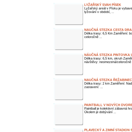
LYŽAŘSKÝ SVAH PÍSEK
Lyžařský areál v Písku je vyba
lyžování v období, ...
NAUČNÁ STEZKA CESTA DRA
Délka trasy: 6,5 Km Zaměření: b
celoročně ...
NÁUČNÁ STEZKA PINTOVKA 
Délka trasy: 6,5 km, okruh Zamě
návštěvy: neomezená/celoročně .
NAUČNÁ STEZKA ŘEŽABINEC
Délka trasy: 2 km Zaměření: Na
zastavení: ...
PAINTBALL V NOVÝCH DVOR
Paintball je kolektivní zábavná hr
Úkolem je dobývání ...
PLAVECKÝ A ZIMNÍ STADION