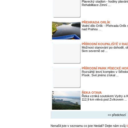
Plavecký stadion - hodiny plaván
Rehabilitace Zimní ...
PŘEHRADA ORLÍK
Vodní dílo Orlík - Přehrada Orlík
nad Prahou ...
PŘÍRODNÍ KOUPALIŠTĚ V RA
Možnost stanování po dohodě, obč
5km severně od ...
PŘÍRODNÍ PARK PÍSECKÉ HO
Rozsáhlý lesní komplex v Střed
Písek. Své jméno získal ...
ŘEKA OTAVA
Řeka vzniká soutokem Vydry a K
112,9 km vlévá pod Zvíkovem ...
<< předchozí
Nenašli jste v seznamu co jste hledali? Dejte nám svůj
t