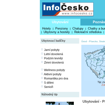
Ubytování
Poznáv
Hotely
Penziony
Chalupy
Chatky a bu
|
|
|
Ubytovny a hostely
Rekreační střediska
|
|
|
Ubytovací balíčky
Úvod
-
Písecko, Stra
Jarní pobyty
Letní dovolená
Podzim levněji
Zimní dovolená
Wellness pobyty
Aktivní pobyty
Romantika pro dva
Tip: z
S dětmi
Zo
Senioři
Náhodný tip
Ubytování - P