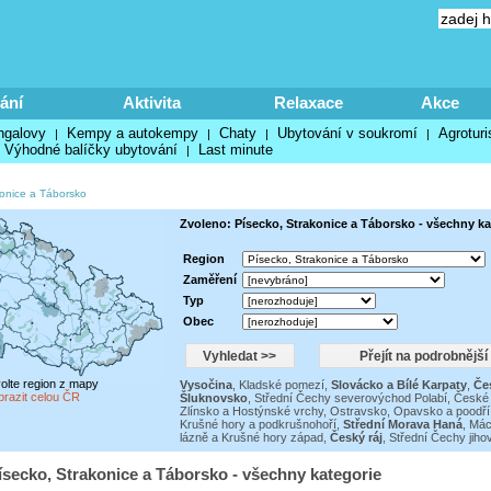
ání
Aktivita
Relaxace
Akce
ngalovy
Kempy a autokempy
Chaty
Ubytování v soukromí
Agroturi
|
|
|
|
Výhodné balíčky ubytování
Last minute
|
konice a Táborsko
Zvoleno: Písecko, Strakonice a Táborsko - všechny ka
Region
Zaměření
Typ
Obec
volte region z mapy
Vysočina
,
Kladské pomezí
,
Slovácko a Bílé Karpaty
,
Če
brazit celou ČR
Šluknovsko
,
Střední Čechy severovýchod Polabí
,
České 
Zlínsko a Hostýnské vrchy
,
Ostravsko, Opavsko a poodří
Krušné hory a podkrušnohoří
,
Střední Morava Haná
,
Mác
lázně a Krušné hory západ
,
Český ráj
,
Střední Čechy jih
ísecko, Strakonice a Táborsko - všechny kategorie