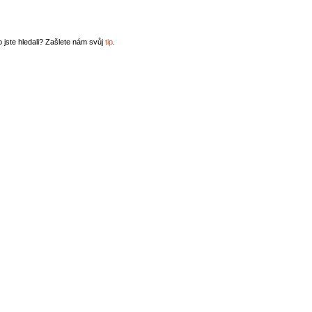
o jste hledali? Zašlete nám svůj
tip
.