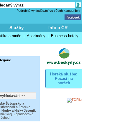
Podrobné vyhledávání ve všech kategoriích
Služby
Info o ČR
stika a ranče
Apartmány
Business hotely
|
|
tegorie
Horská služba:
Počasí na
horách
ské Švýcarsko a
středohoří a Žatecko
,
,
Hrubý a Nízký Jeseník
,
hův kraj
,
Západočeské
ovýchod