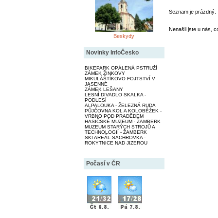
Seznam je prázdný.
Nenašli jste u nás, c
Beskydy
Novinky InfoČesko
BIKEPARK OPÁLENÁ PSTRUŽÍ
ZÁMEK ŽINKOVY
MIKULÁŠTÍKOVO FOJTSTVÍ V
JASENNÉ
ZÁMEK LEŠANY
LESNÍ DIVADLO SKALKA -
PODLESÍ
ALPALOUKA - ŽELEZNÁ RUDA
PŮJČOVNA KOL A KOLOBĚŽEK -
VRBNO POD PRADĚDEM
HASIČSKÉ MUZEUM - ŽAMBERK
MUZEUM STARÝCH STROJŮ A
TECHNOLOGIÍ - ŽAMBERK
SKI AREÁL SACHROVKA -
ROKYTNICE NAD JIZEROU
Počasí v ČR