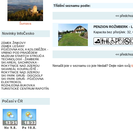
Třídění seznamu podle:
<< předchoz
Šumava
PENZION ROŽMBERK - 
Kapacita bez přistýlek: 32,
Novinky InfoČesko
ZÁMEK ŽINKOVY
ZÁMEK LEŠANY
PŮJČOVNA KOL A KOLOBĚŽEK -
VRBNO POD PRADĚDEM
<< předchoz
MUZEUM STARÝCH STROJŮ A
TECHNOLOGIÍ - ŽAMBERK
SKI AREÁL SACHROVKA -
Nenašli jste v seznamu co jste hledali? Dejte nám svůj
t
ROKYTNICE NAD JIZEROU
SKIAREÁL KOUPALIŠTĚ -
ROKYTNICE NAD JIZEROU
SKI PARK GRUŇ - DISCGOLF
SKI PARK GRUŇ - PŮJČOVNA
ELEKTROKOL
ROZHLEDNA BUKOVKA
TURISTICKÉ CENTRUM RAPOTÍN
Počasí v ČR