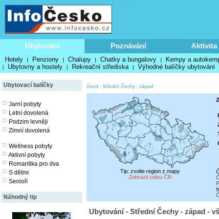
Ubytování
Poznávání
Aktivita
Hotely
Penziony
Chalupy
Chatky a bungalovy
Kempy a autokem
|
|
|
|
Ubytovny a hostely
Rekreační střediska
Výhodné balíčky ubytování
|
|
|
Ubytovací balíčky
Úvod
-
Střední Čechy - západ
Z
Jarní pobyty
Letní dovolená
Podzim levněji
Zimní dovolená
Wellness pobyty
Aktivní pobyty
Romantika pro dva
Tip: zvolte region z mapy
Č
S dětmi
Zobrazit celou ČR
Č
Senioři
P
h
Č
Náhodný tip
Ubytování - Střední Čechy - západ - v