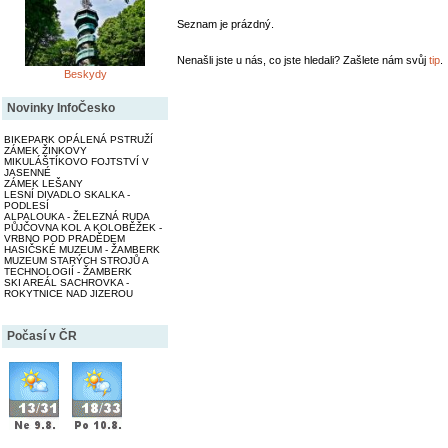
Seznam je prázdný.
Nenašli jste u nás, co jste hledali? Zašlete nám svůj
tip
.
Beskydy
Novinky InfoČesko
BIKEPARK OPÁLENÁ PSTRUŽÍ
ZÁMEK ŽINKOVY
MIKULÁŠTÍKOVO FOJTSTVÍ V
JASENNÉ
ZÁMEK LEŠANY
LESNÍ DIVADLO SKALKA -
PODLESÍ
ALPALOUKA - ŽELEZNÁ RUDA
PŮJČOVNA KOL A KOLOBĚŽEK -
VRBNO POD PRADĚDEM
HASIČSKÉ MUZEUM - ŽAMBERK
MUZEUM STARÝCH STROJŮ A
TECHNOLOGIÍ - ŽAMBERK
SKI AREÁL SACHROVKA -
ROKYTNICE NAD JIZEROU
Počasí v ČR