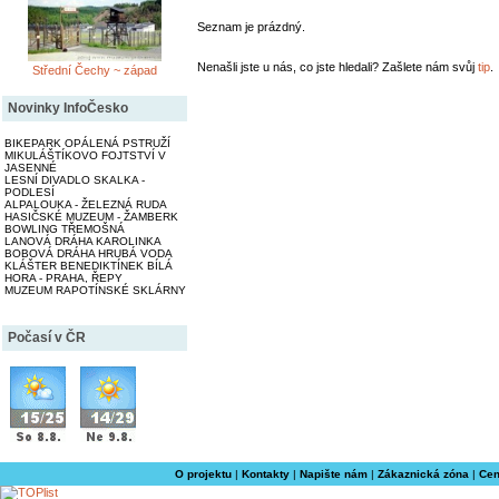
Seznam je prázdný.
Nenašli jste u nás, co jste hledali? Zašlete nám svůj
tip
.
Střední Čechy ~ západ
Novinky InfoČesko
BIKEPARK OPÁLENÁ PSTRUŽÍ
MIKULÁŠTÍKOVO FOJTSTVÍ V
JASENNÉ
LESNÍ DIVADLO SKALKA -
PODLESÍ
ALPALOUKA - ŽELEZNÁ RUDA
HASIČSKÉ MUZEUM - ŽAMBERK
BOWLING TŘEMOŠNÁ
LANOVÁ DRÁHA KAROLINKA
BOBOVÁ DRÁHA HRUBÁ VODA
KLÁŠTER BENEDIKTÍNEK BÍLÁ
HORA - PRAHA, ŘEPY
MUZEUM RAPOTÍNSKÉ SKLÁRNY
Počasí v ČR
O projektu
|
Kontakty
|
Napište nám
|
Zákaznická zóna
|
Cen