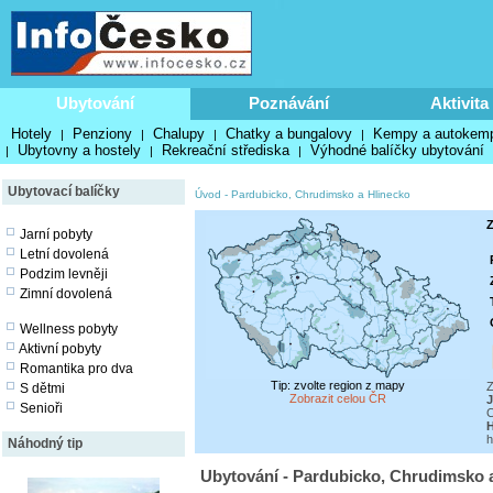
Ubytování
Poznávání
Aktivita
Hotely
Penziony
Chalupy
Chatky a bungalovy
Kempy a autokem
|
|
|
|
Ubytovny a hostely
Rekreační střediska
Výhodné balíčky ubytování
|
|
|
Ubytovací balíčky
Úvod
-
Pardubicko, Chrudimsko a Hlinecko
Z
Jarní pobyty
Letní dovolená
Podzim levněji
Zimní dovolená
Wellness pobyty
Aktivní pobyty
Romantika pro dva
Tip: zvolte region z mapy
Z
S dětmi
Zobrazit celou ČR
J
Senioři
C
H
h
Náhodný tip
Ubytování - Pardubicko, Chrudimsko a