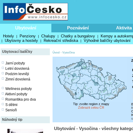
Ubytování
Poznávání
Aktivita
Hotely
Penziony
Chalupy
Chatky a bungalovy
Kempy a autokem
|
|
|
|
Ubytovny a hostely
Rekreační střediska
Výhodné balíčky ubytování
|
|
|
Ubytovací balíčky
Úvod
-
Vysočina
Z
Jarní pobyty
Letní dovolená
Podzim levněji
Zimní dovolená
Wellness pobyty
Aktivní pobyty
Romantika pro dva
Tip: zvolte region z mapy
B
S dětmi
Zobrazit celou ČR
K
Senioři
O
s
Náhodný tip
Ubytování - Vysočina - všechny katego