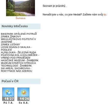
Seznam je prázdný.
Nenašli jste u nás, co jste hledali? Zašlete nám svůj
tip
.
Šumava
Novinky InfoČesko
BIKEPARK OPÁLENÁ PSTRUŽÍ
ZÁMEK ŽINKOVY
MIKULÁŠTÍKOVO FOJTSTVÍ V
JASENNÉ
ZÁMEK LEŠANY
LESNÍ DIVADLO SKALKA -
PODLESÍ
ALPALOUKA - ŽELEZNÁ RUDA
PŮJČOVNA KOL A KOLOBĚŽEK -
VRBNO POD PRADĚDEM
HASIČSKÉ MUZEUM - ŽAMBERK
MUZEUM STARÝCH STROJŮ A
TECHNOLOGIÍ - ŽAMBERK
SKI AREÁL SACHROVKA -
ROKYTNICE NAD JIZEROU
Počasí v ČR