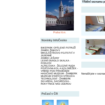
Třídění seznamu p
Praha hl.m.
Novinky InfoČesko
BIKEPARK OPÁLENÁ PSTRUŽÍ
ZÁMEK ŽINKOVY
MIKULÁŠTÍKOVO FOJTSTVÍ V
JASENNÉ
ZÁMEK LEŠANY
LESNÍ DIVADLO SKALKA -
PODLESÍ
ALPALOUKA - ŽELEZNÁ RUDA
PŮJČOVNA KOL A KOLOBĚŽEK -
VRBNO POD PRADĚDEM
HASIČSKÉ MUZEUM - ŽAMBERK
Nenašli jste v sezna
MUZEUM STARÝCH STROJŮ A
TECHNOLOGIÍ - ŽAMBERK
SKI AREÁL SACHROVKA -
ROKYTNICE NAD JIZEROU
Počasí v ČR