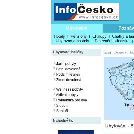
Ubytování
Poznáv
Hotely
Penziony
Chalupy
Chatky a bu
|
|
|
Ubytovny a hostely
Rekreační střediska
|
|
|
Ubytovací balíčky
Úvod
-
Břeclav a Pála
Jarní pobyty
Letní dovolená
Podzim levněji
Zimní dovolená
Wellness pobyty
Aktivní pobyty
Romantika pro dva
Tip: z
S dětmi
Zo
Senioři
Náhodný tip
Ubytování - B