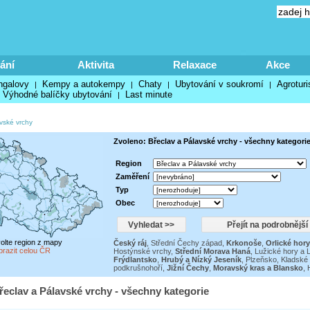
ání
Aktivita
Relaxace
Akce
ngalovy
Kempy a autokempy
Chaty
Ubytování v soukromí
Agroturi
|
|
|
|
Výhodné balíčky ubytování
Last minute
|
vské vrchy
Zvoleno: Břeclav a Pálavské vrchy - všechny kategori
Region
Zaměření
Typ
Obec
volte region z mapy
Český ráj
,
Střední Čechy západ
,
Krkonoše
,
Orlické hory
brazit celou ČR
Hostýnské vrchy
,
Střední Morava Haná
,
Lužické hory a 
Frýdlantsko
,
Hrubý a Nízký Jeseník
,
Plzeňsko
,
Kladské
podkrušnohoří
,
Jižní Čechy
,
Moravský kras a Blansko
,
řeclav a Pálavské vrchy - všechny kategorie