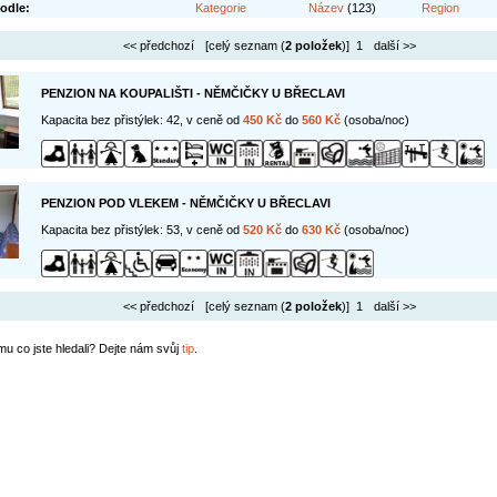
odle:
Kategorie
Název
(123)
Region
<< předchozí
[celý seznam (
2 položek
)] 1
další >>
PENZION NA KOUPALIŠTI - NĚMČIČKY U BŘECLAVI
Kapacita bez přistýlek: 42, v ceně od
450 Kč
do
560 Kč
(osoba/noc)
PENZION POD VLEKEM - NĚMČIČKY U BŘECLAVI
Kapacita bez přistýlek: 53, v ceně od
520 Kč
do
630 Kč
(osoba/noc)
<< předchozí
[celý seznam (
2 položek
)] 1
další >>
mu co jste hledali? Dejte nám svůj
tip
.