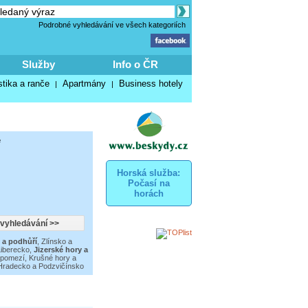
Podrobné vyhledávání ve všech kategoriích
Služby
Info o ČR
stika a ranče
Apartmány
Business hotely
|
|
e
Horská služba:
Počasí na
horách
 a podhůří
,
Zlínsko a
Liberecko
,
Jizerské hory a
 pomezí
,
Krušné hory a
Hradecko a Podzvičínsko