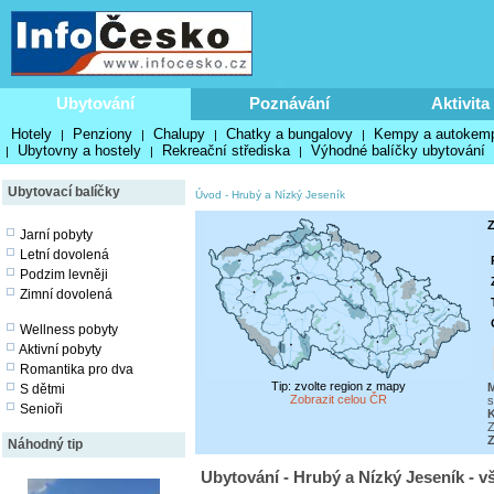
Ubytování
Poznávání
Aktivita
Hotely
Penziony
Chalupy
Chatky a bungalovy
Kempy a autokem
|
|
|
|
Ubytovny a hostely
Rekreační střediska
Výhodné balíčky ubytování
|
|
|
Ubytovací balíčky
Úvod
-
Hrubý a Nízký Jeseník
Z
Jarní pobyty
Letní dovolená
Podzim levněji
Zimní dovolená
Wellness pobyty
Aktivní pobyty
Romantika pro dva
Tip: zvolte region z mapy
M
S dětmi
Zobrazit celou ČR
s
Senioři
Z
Z
Náhodný tip
Ubytování - Hrubý a Nízký Jeseník - v