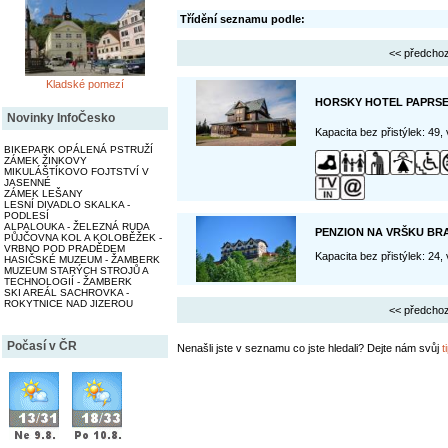
Třídění seznamu podle:
<< předchoz
Kladské pomezí
HORSKY HOTEL PAPRS
Novinky InfoČesko
Kapacita bez přistýlek: 49,
BIKEPARK OPÁLENÁ PSTRUŽÍ
ZÁMEK ŽINKOVY
MIKULÁŠTÍKOVO FOJTSTVÍ V
JASENNÉ
ZÁMEK LEŠANY
LESNÍ DIVADLO SKALKA -
PODLESÍ
ALPALOUKA - ŽELEZNÁ RUDA
PENZION NA VRŠKU BR
PŮJČOVNA KOL A KOLOBĚŽEK -
VRBNO POD PRADĚDEM
Kapacita bez přistýlek: 24,
HASIČSKÉ MUZEUM - ŽAMBERK
MUZEUM STARÝCH STROJŮ A
TECHNOLOGIÍ - ŽAMBERK
SKI AREÁL SACHROVKA -
ROKYTNICE NAD JIZEROU
<< předchoz
Počasí v ČR
Nenašli jste v seznamu co jste hledali? Dejte nám svůj
t