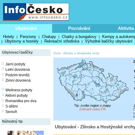
Ubytování
Poznávání
Aktivita
Hotely
Penziony
Chalupy
Chatky a bungalovy
Kempy a autokem
|
|
|
|
Ubytovny a hostely
Rekreační střediska
Výhodné balíčky ubytování
|
|
|
Ubytovací balíčky
Úvod
-
Zlínsko a Hostýnské vrchy
Z
Jarní pobyty
Letní dovolená
Podzim levněji
Zimní dovolená
Wellness pobyty
Aktivní pobyty
Romantika pro dva
Tip: zvolte region z mapy
J
S dětmi
Zobrazit celou ČR
Č
Senioři
s
M
Náhodný tip
Ubytování - Zlínsko a Hostýnské vrchy