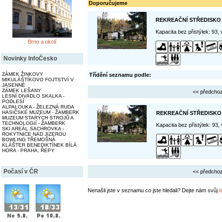
Doporučujeme
REKREAČNÍ STŘEDISKO
Kapacita bez přistýlek: 93,
Brno a okolí
Novinky InfoČesko
ZÁMEK ŽINKOVY
Třídění seznamu podle:
MIKULÁŠTÍKOVO FOJTSTVÍ V
JASENNÉ
ZÁMEK LEŠANY
<< předchoz
LESNÍ DIVADLO SKALKA -
PODLESÍ
ALPALOUKA - ŽELEZNÁ RUDA
HASIČSKÉ MUZEUM - ŽAMBERK
REKREAČNÍ STŘEDISKO
MUZEUM STARÝCH STROJŮ A
TECHNOLOGIÍ - ŽAMBERK
Kapacita bez přistýlek: 93,
SKI AREÁL SACHROVKA -
ROKYTNICE NAD JIZEROU
BOWLING TŘEMOŠNÁ
KLÁŠTER BENEDIKTÍNEK BÍLÁ
HORA - PRAHA, ŘEPY
Počasí v ČR
<< předchoz
Nenašli jste v seznamu co jste hledali? Dejte nám svůj
t