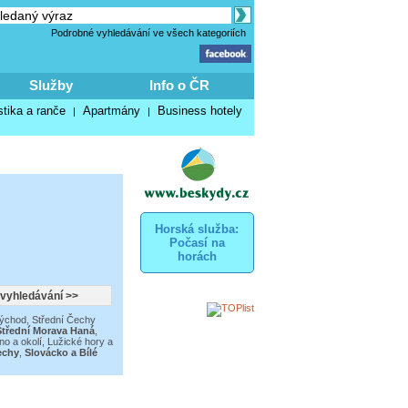
Podrobné vyhledávání ve všech kategoriích
Služby
Info o ČR
stika a ranče
Apartmány
Business hotely
|
|
Horská služba:
Počasí na
horách
východ
,
Střední Čechy
Střední Morava Haná
,
no a okolí
,
Lužické hory a
echy
,
Slovácko a Bílé