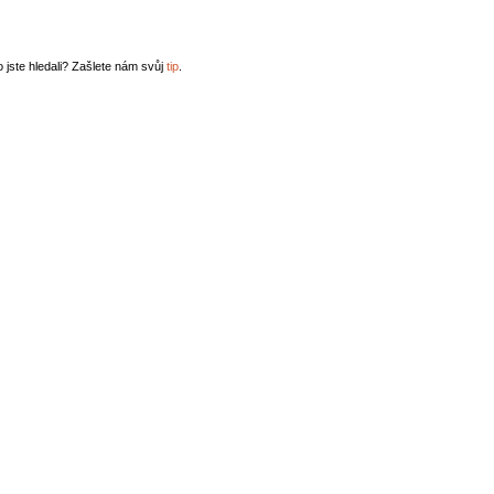
o jste hledali? Zašlete nám svůj
tip
.