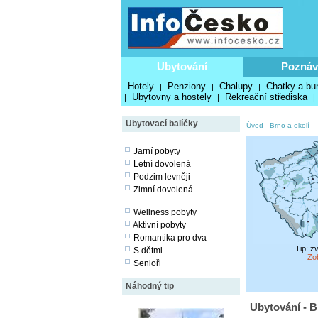
Ubytování
Poznáv
Hotely
Penziony
Chalupy
Chatky a bu
|
|
|
Ubytovny a hostely
Rekreační střediska
|
|
|
Ubytovací balíčky
Úvod
-
Brno a okolí
Jarní pobyty
Letní dovolená
Podzim levněji
Zimní dovolená
Wellness pobyty
Aktivní pobyty
Romantika pro dva
Tip: z
S dětmi
Zo
Senioři
Náhodný tip
Ubytování - B