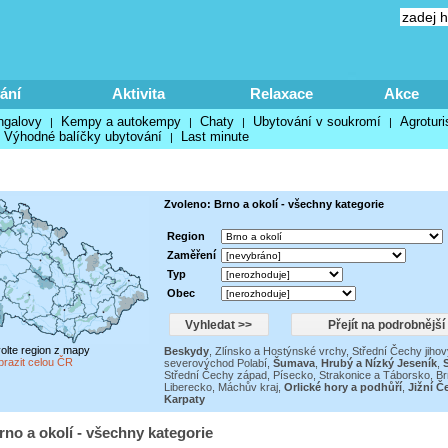
ání
Aktivita
Relaxace
Akce
ngalovy
Kempy a autokempy
Chaty
Ubytování v soukromí
Agroturi
|
|
|
|
Výhodné balíčky ubytování
Last minute
|
Zvoleno: Brno a okolí - všechny kategorie
Region
Zaměření
Typ
Obec
volte region z mapy
Beskydy
,
Zlínsko a Hostýnské vrchy
,
Střední Čechy jiho
brazit celou ČR
severovýchod Polabí
,
Šumava
,
Hrubý a Nízký Jeseník
,
Střední Čechy západ
,
Písecko, Strakonice a Táborsko
,
Br
Liberecko
,
Máchův kraj
,
Orlické hory a podhůří
,
Jižní Č
Karpaty
rno a okolí - všechny kategorie