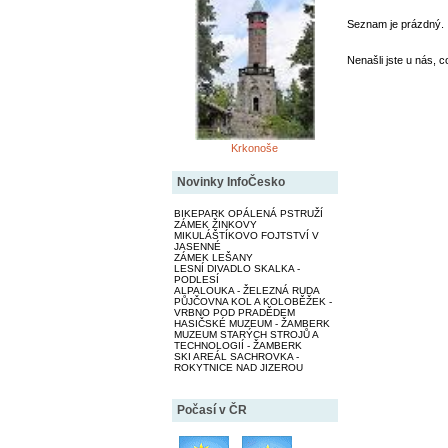
Seznam je prázdný.
Nenašli jste u nás, c
Krkonoše
Novinky InfoČesko
BIKEPARK OPÁLENÁ PSTRUŽÍ
ZÁMEK ŽINKOVY
MIKULÁŠTÍKOVO FOJTSTVÍ V
JASENNÉ
ZÁMEK LEŠANY
LESNÍ DIVADLO SKALKA -
PODLESÍ
ALPALOUKA - ŽELEZNÁ RUDA
PŮJČOVNA KOL A KOLOBĚŽEK -
VRBNO POD PRADĚDEM
HASIČSKÉ MUZEUM - ŽAMBERK
MUZEUM STARÝCH STROJŮ A
TECHNOLOGIÍ - ŽAMBERK
SKI AREÁL SACHROVKA -
ROKYTNICE NAD JIZEROU
Počasí v ČR