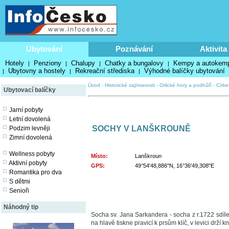
Ubytování
Poznávání
Aktivita
Hotely
Penziony
Chalupy
Chatky a bungalovy
Kempy a autokem
|
|
|
|
Ubytovny a hostely
Rekreační střediska
Výhodné balíčky ubytování
|
|
|
Úvod
-
Historické zajímavosti
-
Orlické hory a podhůří
-
Círke
Ubytovací balíčky
Jarní pobyty
Letní dovolená
SOCHY V LANŠKROUNĚ
Podzim levněji
Zimní dovolená
Wellness pobyty
Místo:
Lanškroun
Aktivní pobyty
GPS:
49°54'48,886"N, 16°36'49,308"E
Romantika pro dva
S dětmi
Senioři
Náhodný tip
Socha sv. Jana Sarkandera - socha z r.1722 sdíl
na hlavě tiskne pravicí k prsům klíč, v levici dr