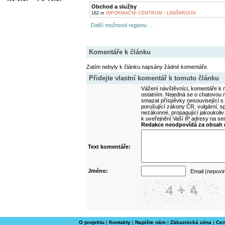
Obchod a služby
162 m
INFORMAČNÍ CENTRUM - LANŠKROUN
Další možnosti regionu ...
Komentáře k článku
Zatím nebyly k článku napsány žádné komentáře.
Přidejte vlastní komentář k tomuto článku
Vážení návštěvníci, komentáře k m
ostatním. Nejedná se o chatovou m
smazat příspěvky nesouvisející s
porušující zákony ČR, vulgární, sp
nezákonné, propagující jakoukoliv
k uveřejnění Vaší IP adresy na s
Redakce neodpovídá za obsah d
Text komentáře:
Jméno:
Email (nepovi
O projektu
|
Kontakty
|
Napište nám
|
Zákaznická zóna
|
Cen