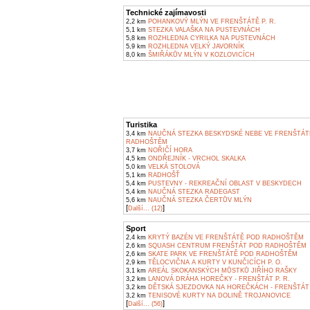
Technické zajímavosti
2,2 km
POHANKOVÝ MLÝN VE FRENŠTÁTĚ P. R.
5,1 km
STEZKA VALAŠKA NA PUSTEVNÁCH
5,8 km
ROZHLEDNA CYRILKA NA PUSTEVNÁCH
5,9 km
ROZHLEDNA VELKÝ JAVORNÍK
8,0 km
ŠMIŘÁKŮV MLÝN V KOZLOVICÍCH
Turistika
3,4 km
NAUČNÁ STEZKA BESKYDSKÉ NEBE VE FRENŠTÁT
RADHOŠTĚM
3,7 km
NOŘIČÍ HORA
4,5 km
ONDŘEJNÍK - VRCHOL SKALKA
5,0 km
VELKÁ STOLOVÁ
5,1 km
RADHOŠŤ
5,4 km
PUSTEVNY - REKREAČNÍ OBLAST V BESKYDECH
5,4 km
NAUČNÁ STEZKA RADEGAST
5,6 km
NAUČNÁ STEZKA ČERTŮV MLÝN
[
]
Další... (12)
Sport
2,4 km
KRYTÝ BAZÉN VE FRENŠTÁTĚ POD RADHOŠTĚM
2,6 km
SQUASH CENTRUM FRENŠTÁT POD RADHOŠTĚM
2,6 km
SKATE PARK VE FRENŠTÁTĚ POD RADHOŠTĚM
2,9 km
TĚLOCVIČNA A KURTY V KUNČICÍCH P. O.
3,1 km
AREÁL SKOKANSKÝCH MŮSTKŮ JIŘÍHO RAŠKY
3,2 km
LANOVÁ DRÁHA HOREČKY - FRENŠTÁT P. R.
3,2 km
DĚTSKÁ SJEZDOVKA NA HOREČKÁCH - FRENŠTÁT 
3,2 km
TENISOVÉ KURTY NA DOLINĚ TROJANOVICE
[
]
Další... (56)