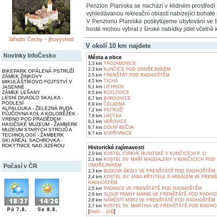
Penzion Planiska se nachází v klidném prostřed
vyhledávanou rekreační oblastí nabízející bohaté m
V Penzionu Planiska poskytujeme ubytování ve tř
hosté mohou vybrat z široké nabídky jídel včetně k
Střední Čechy ~ jihovýchod
V okolí 10 km najdete
Novinky InfoČesko
Města a obce
1,3 km
TROJANOVICE
2,3 km
KUNČICE POD ONDŘEJNÍKEM
BIKEPARK OPÁLENÁ PSTRUŽÍ
2,5 km
FRENŠTÁT POD RADHOŠTĚM
ZÁMEK ŽINKOVY
4,2 km
TICHÁ
MIKULÁŠTÍKOVO FOJTSTVÍ V
6,1 km
LICHNOV
JASENNÉ
ZÁMEK LEŠANY
6,5 km
KOZLOVICE
LESNÍ DIVADLO SKALKA -
6,7 km
BORDOVICE
PODLESÍ
6,9 km
ČELADNÁ
ALPALOUKA - ŽELEZNÁ RUDA
7,2 km
PSTRUŽÍ
PŮJČOVNA KOL A KOLOBĚŽEK -
7,9 km
LHOTKA
VRBNO POD PRADĚDEM
9,2 km
VEŘOVICE
HASIČSKÉ MUZEUM - ŽAMBERK
9,7 km
DOLNÍ BEČVA
MUZEUM STARÝCH STROJŮ A
9,7 km
KOPŘIVNICE
TECHNOLOGIÍ - ŽAMBERK
SKI AREÁL SACHROVKA -
ROKYTNICE NAD JIZEROU
Historické zajímavosti
2,0 km
KOSTEL CÍRKVE HUSITSKÉ V KUNČICÍCH P. O.
2,1 km
KOSTEL SV. MAŘÍ MAGDALENY V KUNČICÍCH POD
ONDŘEJNÍKEM
Počasí v ČR
2,3 km
BUDOVA ŠKOLY VE FRENŠTÁTĚ POD RADHOŠTĚM
2,4 km
KOSTEL SV. JANA KŘTITELE S AREÁLEM VE FREN
RADHOŠTĚM
2,5 km
RADNICE VE FRENŠTÁTĚ POD RADHOŠTĚM
2,6 km
SLOUP PANNY MARIE VE FRENŠTÁTĚ POD RADH
2,6 km
NÁMĚSTÍ MÍRU VE FRENŠTÁTĚ POD RADHOŠTĚM
2,7 km
KOSTEL SV. MARTINA VE FRENŠTÁTĚ POD RADH
[
]
Další... (24)