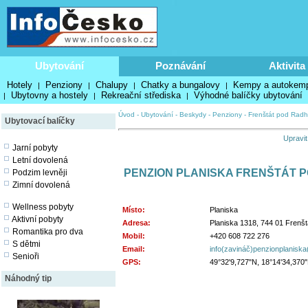
Ubytování
Poznávání
Aktivita
Hotely
Penziony
Chalupy
Chatky a bungalovy
Kempy a autokem
|
|
|
|
Ubytovny a hostely
Rekreační střediska
Výhodné balíčky ubytování
|
|
|
Úvod
-
Ubytování
-
Beskydy
-
Penziony
-
Frenštát pod Rad
Ubytovací balíčky
Upravit
Jarní pobyty
Letní dovolená
PENZION PLANISKA FRENŠTÁT 
Podzim levněji
Zimní dovolená
Wellness pobyty
Místo:
Planiska
Aktivní pobyty
Adresa:
Planiska 1318, 744 01 Frenš
Romantika pro dva
Mobil:
+420 608 722 276
S dětmi
Email:
info(zavináč)penzionplaniska
Senioři
GPS:
49°32'9,727"N, 18°14'34,370
Náhodný tip