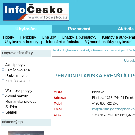
Ubytování
Poznávání
Aktivita
Hotely
Penziony
Chalupy
Chatky a bungalovy
Kempy a autokem
|
|
|
|
Ubytovny a hostely
Rekreační střediska
Výhodné balíčky ubytování
|
|
|
Úvod
-
Ubytování
-
Beskydy
-
Penziony
-
Frenštát pod Rad
Ubytovací balíčky
Upravit
Jarní pobyty
Letní dovolená
PENZION PLANISKA FRENŠTÁT 
Podzim levněji
Zimní dovolená
Wellness pobyty
Místo:
Planiska
Aktivní pobyty
Adresa:
Planiska 1318, 744 01 Frenš
Romantika pro dva
Mobil:
+420 608 722 276
S dětmi
Email:
info(zavináč)penzionplaniska
Senioři
GPS:
49°32'9,727"N, 18°14'34,370
Náhodný tip