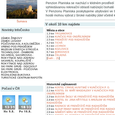
Penzion Planiska se nachází v klidném prostřed
vyhledávanou rekreační oblastí nabízející bohaté m
V Penzionu Planiska poskytujeme ubytování ve tř
hosté mohou vybrat z široké nabídky jídel včetně k
Šumava
V okolí 10 km najdete
Novinky InfoČesko
Města a obce
1,3 km
TROJANOVICE
2,3 km
KUNČICE POD ONDŘEJNÍKEM
ZÁMEK ŽINKOVY
2,5 km
FRENŠTÁT POD RADHOŠTĚM
ZÁMEK LEŠANY
4,2 km
TICHÁ
PŮJČOVNA KOL A KOLOBĚŽEK -
6,1 km
LICHNOV
VRBNO POD PRADĚDEM
6,5 km
KOZLOVICE
MUZEUM STARÝCH STROJŮ A
TECHNOLOGIÍ - ŽAMBERK
6,7 km
BORDOVICE
SKI AREÁL SACHROVKA -
6,9 km
ČELADNÁ
ROKYTNICE NAD JIZEROU
[
]
Další... (5)
SKIAREÁL KOUPALIŠTĚ -
ROKYTNICE NAD JIZEROU
SKI PARK GRUŇ - DISCGOLF
SKI PARK GRUŇ - PŮJČOVNA
ELEKTROKOL
ROZHLEDNA BUKOVKA
TURISTICKÉ CENTRUM RAPOTÍN
Historické zajímavosti
2,0 km
KOSTEL CÍRKVE HUSITSKÉ V KUNČICÍCH P. O.
Počasí v ČR
2,1 km
KOSTEL SV. MAŘÍ MAGDALENY V KUNČICÍCH POD
ONDŘEJNÍKEM
2,3 km
BUDOVA ŠKOLY VE FRENŠTÁTĚ POD RADHOŠTĚM
2,4 km
KOSTEL SV. JANA KŘTITELE S AREÁLEM VE FREN
RADHOŠTĚM
2,5 km
RADNICE VE FRENŠTÁTĚ POD RADHOŠTĚM
2,6 km
SLOUP PANNY MARIE VE FRENŠTÁTĚ POD RADH
2,6 km
NÁMĚSTÍ MÍRU VE FRENŠTÁTĚ POD RADHOŠTĚM