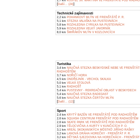
2,7 km
KOSTEL SV. MARTINA VE FRENŠTÁTĚ POD RADH
[
]
Další... (24)
Technické zajímavosti
2,2 km
POHANKOVÝ MLÝN VE FRENŠTÁTĚ P. R.
5,1 km
STEZKA VALAŠKA NA PUSTEVNÁCH
5,8 km
ROZHLEDNA CYRILKA NA PUSTEVNÁCH
5,9 km
ROZHLEDNA VELKÝ JAVORNÍK
8,0 km
ŠMIŘÁKŮV MLÝN V KOZLOVICÍCH
Turistika
3,4 km
NAUČNÁ STEZKA BESKYDSKÉ NEBE VE FRENŠTÁT
RADHOŠTĚM
3,7 km
NOŘIČÍ HORA
4,5 km
ONDŘEJNÍK - VRCHOL SKALKA
5,0 km
VELKÁ STOLOVÁ
5,1 km
RADHOŠŤ
5,4 km
PUSTEVNY - REKREAČNÍ OBLAST V BESKYDECH
5,4 km
NAUČNÁ STEZKA RADEGAST
5,6 km
NAUČNÁ STEZKA ČERTŮV MLÝN
[
]
Další... (12)
Sport
2,4 km
KRYTÝ BAZÉN VE FRENŠTÁTĚ POD RADHOŠTĚM
2,6 km
SQUASH CENTRUM FRENŠTÁT POD RADHOŠTĚM
2,6 km
SKATE PARK VE FRENŠTÁTĚ POD RADHOŠTĚM
2,9 km
TĚLOCVIČNA A KURTY V KUNČICÍCH P. O.
3,1 km
AREÁL SKOKANSKÝCH MŮSTKŮ JIŘÍHO RAŠKY
3,2 km
LANOVÁ DRÁHA HOREČKY - FRENŠTÁT P. R.
3,2 km
DĚTSKÁ SJEZDOVKA NA HOREČKÁCH - FRENŠTÁT 