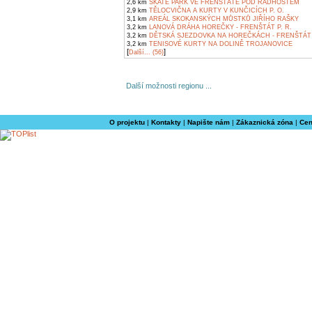
2,6 km
SKATE PARK VE FRENŠTÁTĚ POD RADHOŠTĚM
2,9 km
TĚLOCVIČNA A KURTY V KUNČICÍCH P. O.
3,1 km
AREÁL SKOKANSKÝCH MŮSTKŮ JIŘÍHO RAŠKY
3,2 km
LANOVÁ DRÁHA HOREČKY - FRENŠTÁT P. R.
3,2 km
DĚTSKÁ SJEZDOVKA NA HOREČKÁCH - FRENŠTÁT 
3,2 km
TENISOVÉ KURTY NA DOLINĚ TROJANOVICE
[
]
Další... (56)
Další možnosti regionu ...
O projektu
|
Kontakty
|
Napište nám
|
Zákaznická zóna
|
Cen