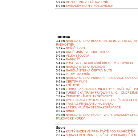
5,9 km
ROZHLEDNA VELKÝ JAVORNÍK
8,0 km
ŠMIŘÁKŮV MLÝN V KOZLOVICÍCH
Turistika
3,4 km
NAUČNÁ STEZKA BESKYDSKÉ NEBE VE FRENŠTÁT
RADHOŠTĚM
3,7 km
NOŘIČÍ HORA
4,5 km
ONDŘEJNÍK - VRCHOL SKALKA
5,0 km
VELKÁ STOLOVÁ
5,1 km
RADHOŠŤ
5,4 km
PUSTEVNY - REKREAČNÍ OBLAST V BESKYDECH
5,4 km
NAUČNÁ STEZKA RADEGAST
5,6 km
NAUČNÁ STEZKA ČERTŮV MLÝN
5,9 km
VELKÝ JAVORNÍK
6,5 km
NAUČNÁ STEZKA PŘÍRODNÍ REZERVACE SKALKA A
6,6 km
ČERTŮV MLÝN
6,6 km
KNĚHYNĚ
6,7 km
TURISTICKÁ TRASA KUNČICE P.O. - KNĚHYNĚ - P
7,3 km
TURISTICKÁ TRASA FRÝDLANT N. O. - ONDŘEJNÍK
7,8 km
ČERVENÝ KÁMEN U KOPŘIVNICE
9,3 km
CYKLOTRASA FRÝDLANT N.O. - ONDŘEJNÍK 24 km
9,4 km
TRASA Z FRÝDLANTU NA SKALKU
9,6 km
LAŠSKÁ NAUČNÁ STEZKA KOPŘIVNICE
9,6 km
SMRK
9,9 km
NAUČNÁ STEZKA HRADNÍ VRCH, JANÁČKŮV CHOD
PALKOVICKÉ HŮRKY
Sport
2,4 km
KRYTÝ BAZÉN VE FRENŠTÁTĚ POD RADHOŠTĚM
2,6 km
SQUASH CENTRUM FRENŠTÁT POD RADHOŠTĚM