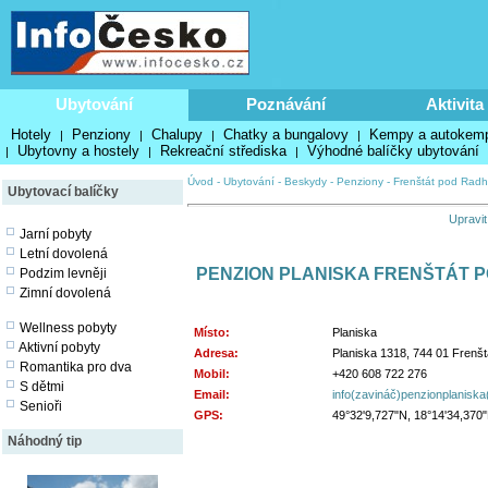
Ubytování
Poznávání
Aktivita
Hotely
Penziony
Chalupy
Chatky a bungalovy
Kempy a autokem
|
|
|
|
Ubytovny a hostely
Rekreační střediska
Výhodné balíčky ubytování
|
|
|
Úvod
-
Ubytování
-
Beskydy
-
Penziony
-
Frenštát pod Rad
Ubytovací balíčky
Upravit
Jarní pobyty
Letní dovolená
PENZION PLANISKA FRENŠTÁT 
Podzim levněji
Zimní dovolená
Wellness pobyty
Místo:
Planiska
Aktivní pobyty
Adresa:
Planiska 1318, 744 01 Frenš
Romantika pro dva
Mobil:
+420 608 722 276
S dětmi
Email:
info(zavináč)penzionplaniska
Senioři
GPS:
49°32'9,727"N, 18°14'34,370
Náhodný tip