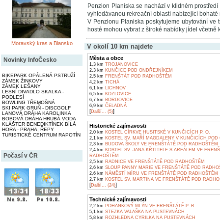
Penzion Planiska se nachází v klidném prostřed
vyhledávanou rekreační oblastí nabízející bohaté m
V Penzionu Planiska poskytujeme ubytování ve tř
hosté mohou vybrat z široké nabídky jídel včetně k
Moravský kras a Blansko
V okolí 10 km najdete
Města a obce
Novinky InfoČesko
1,3 km
TROJANOVICE
2,3 km
KUNČICE POD ONDŘEJNÍKEM
BIKEPARK OPÁLENÁ PSTRUŽÍ
2,5 km
FRENŠTÁT POD RADHOŠTĚM
ZÁMEK ŽINKOVY
4,2 km
TICHÁ
ZÁMEK LEŠANY
6,1 km
LICHNOV
LESNÍ DIVADLO SKALKA -
6,5 km
KOZLOVICE
PODLESÍ
6,7 km
BORDOVICE
BOWLING TŘEMOŠNÁ
6,9 km
ČELADNÁ
SKI PARK GRUŇ - DISCGOLF
[
]
Další... (5)
LANOVÁ DRÁHA KAROLINKA
BOBOVÁ DRÁHA HRUBÁ VODA
KLÁŠTER BENEDIKTÍNEK BÍLÁ
Historické zajímavosti
HORA - PRAHA, ŘEPY
2,0 km
KOSTEL CÍRKVE HUSITSKÉ V KUNČICÍCH P. O.
TURISTICKÉ CENTRUM RAPOTÍN
2,1 km
KOSTEL SV. MAŘÍ MAGDALENY V KUNČICÍCH POD
2,3 km
BUDOVA ŠKOLY VE FRENŠTÁTĚ POD RADHOŠTĚM
2,4 km
KOSTEL SV. JANA KŘTITELE S AREÁLEM VE FREN
Počasí v ČR
RADHOŠTĚM
2,5 km
RADNICE VE FRENŠTÁTĚ POD RADHOŠTĚM
2,6 km
SLOUP PANNY MARIE VE FRENŠTÁTĚ POD RADH
2,6 km
NÁMĚSTÍ MÍRU VE FRENŠTÁTĚ POD RADHOŠTĚM
2,7 km
KOSTEL SV. MARTINA VE FRENŠTÁTĚ POD RADH
[
]
Další... (24)
Technické zajímavosti
2,2 km
POHANKOVÝ MLÝN VE FRENŠTÁTĚ P. R.
5,1 km
STEZKA VALAŠKA NA PUSTEVNÁCH
5,8 km
ROZHLEDNA CYRILKA NA PUSTEVNÁCH