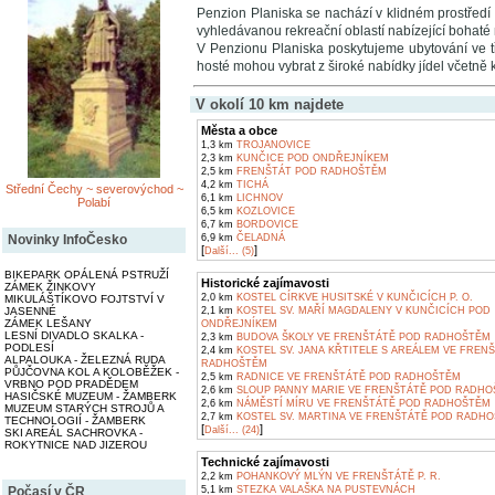
Penzion Planiska se nachází v klidném prostřed
vyhledávanou rekreační oblastí nabízející bohaté m
V Penzionu Planiska poskytujeme ubytování ve tř
hosté mohou vybrat z široké nabídky jídel včetně k
V okolí 10 km najdete
Města a obce
1,3 km
TROJANOVICE
2,3 km
KUNČICE POD ONDŘEJNÍKEM
2,5 km
FRENŠTÁT POD RADHOŠTĚM
4,2 km
TICHÁ
Střední Čechy ~ severovýchod ~
6,1 km
LICHNOV
Polabí
6,5 km
KOZLOVICE
6,7 km
BORDOVICE
6,9 km
ČELADNÁ
Novinky InfoČesko
[
]
Další... (5)
BIKEPARK OPÁLENÁ PSTRUŽÍ
Historické zajímavosti
ZÁMEK ŽINKOVY
2,0 km
KOSTEL CÍRKVE HUSITSKÉ V KUNČICÍCH P. O.
MIKULÁŠTÍKOVO FOJTSTVÍ V
2,1 km
KOSTEL SV. MAŘÍ MAGDALENY V KUNČICÍCH POD
JASENNÉ
ZÁMEK LEŠANY
ONDŘEJNÍKEM
LESNÍ DIVADLO SKALKA -
2,3 km
BUDOVA ŠKOLY VE FRENŠTÁTĚ POD RADHOŠTĚM
PODLESÍ
2,4 km
KOSTEL SV. JANA KŘTITELE S AREÁLEM VE FREN
ALPALOUKA - ŽELEZNÁ RUDA
RADHOŠTĚM
PŮJČOVNA KOL A KOLOBĚŽEK -
2,5 km
RADNICE VE FRENŠTÁTĚ POD RADHOŠTĚM
VRBNO POD PRADĚDEM
2,6 km
SLOUP PANNY MARIE VE FRENŠTÁTĚ POD RADH
HASIČSKÉ MUZEUM - ŽAMBERK
2,6 km
NÁMĚSTÍ MÍRU VE FRENŠTÁTĚ POD RADHOŠTĚM
MUZEUM STARÝCH STROJŮ A
2,7 km
KOSTEL SV. MARTINA VE FRENŠTÁTĚ POD RADH
TECHNOLOGIÍ - ŽAMBERK
[
]
Další... (24)
SKI AREÁL SACHROVKA -
ROKYTNICE NAD JIZEROU
Technické zajímavosti
2,2 km
POHANKOVÝ MLÝN VE FRENŠTÁTĚ P. R.
5,1 km
STEZKA VALAŠKA NA PUSTEVNÁCH
Počasí v ČR