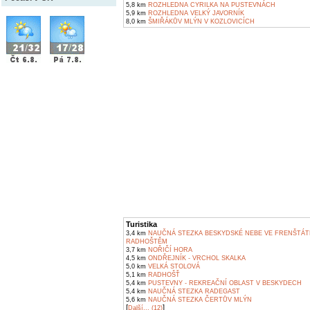
5,8 km
ROZHLEDNA CYRILKA NA PUSTEVNÁCH
5,9 km
ROZHLEDNA VELKÝ JAVORNÍK
8,0 km
ŠMIŘÁKŮV MLÝN V KOZLOVICÍCH
Turistika
3,4 km
NAUČNÁ STEZKA BESKYDSKÉ NEBE VE FRENŠTÁT
RADHOŠTĚM
3,7 km
NOŘIČÍ HORA
4,5 km
ONDŘEJNÍK - VRCHOL SKALKA
5,0 km
VELKÁ STOLOVÁ
5,1 km
RADHOŠŤ
5,4 km
PUSTEVNY - REKREAČNÍ OBLAST V BESKYDECH
5,4 km
NAUČNÁ STEZKA RADEGAST
5,6 km
NAUČNÁ STEZKA ČERTŮV MLÝN
[
]
Další... (12)