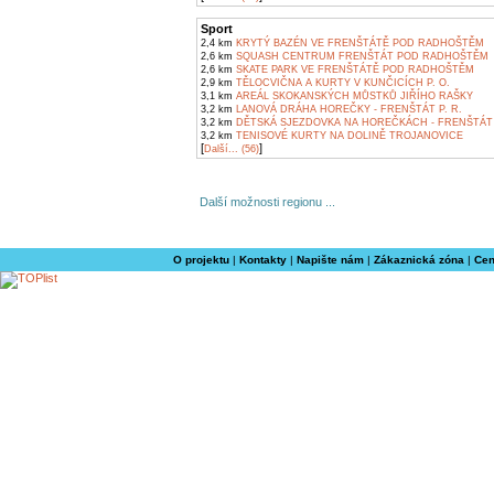
Sport
2,4 km
KRYTÝ BAZÉN VE FRENŠTÁTĚ POD RADHOŠTĚM
2,6 km
SQUASH CENTRUM FRENŠTÁT POD RADHOŠTĚM
2,6 km
SKATE PARK VE FRENŠTÁTĚ POD RADHOŠTĚM
2,9 km
TĚLOCVIČNA A KURTY V KUNČICÍCH P. O.
3,1 km
AREÁL SKOKANSKÝCH MŮSTKŮ JIŘÍHO RAŠKY
3,2 km
LANOVÁ DRÁHA HOREČKY - FRENŠTÁT P. R.
3,2 km
DĚTSKÁ SJEZDOVKA NA HOREČKÁCH - FRENŠTÁT 
3,2 km
TENISOVÉ KURTY NA DOLINĚ TROJANOVICE
[
]
Další... (56)
Další možnosti regionu ...
O projektu
|
Kontakty
|
Napište nám
|
Zákaznická zóna
|
Cen