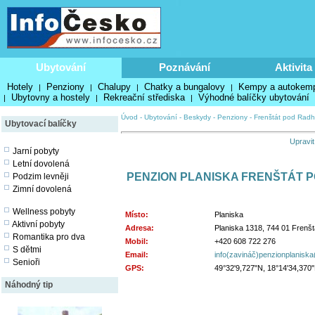
Ubytování
Poznávání
Aktivita
Hotely
Penziony
Chalupy
Chatky a bungalovy
Kempy a autokem
|
|
|
|
Ubytovny a hostely
Rekreační střediska
Výhodné balíčky ubytování
|
|
|
Úvod
-
Ubytování
-
Beskydy
-
Penziony
-
Frenštát pod Rad
Ubytovací balíčky
Upravit
Jarní pobyty
Letní dovolená
PENZION PLANISKA FRENŠTÁT 
Podzim levněji
Zimní dovolená
Wellness pobyty
Místo:
Planiska
Aktivní pobyty
Adresa:
Planiska 1318, 744 01 Frenš
Romantika pro dva
Mobil:
+420 608 722 276
S dětmi
Email:
info(zavináč)penzionplaniska
Senioři
GPS:
49°32'9,727"N, 18°14'34,370
Náhodný tip