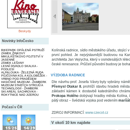
Beskydy
Novinky InfoČesko
Kolínská radnice, sídlo městského úřadu, stojící
BIKEPARK OPÁLENÁ PSTRUŽÍ
ZÁMEK ŽINKOVY
první pohled. Je nejvýstavnější budovou na Kar
MIKULÁŠTÍKOVO FOJTSTVÍ V
architekta Jan Vejrycha, který v osmdesátých léte
JASENNÉ
ZÁMEK LEŠANY
české renesance. Průčelí původní budovy je boh
LESNÍ DIVADLO SKALKA -
PODLESÍ
ALPALOUKA - ŽELEZNÁ RUDA
VÝZDOBA RADNICE
PŮJČOVNA KOL A KOLOBĚŽEK -
VRBNO POD PRADĚDEM
Dle návrhu prof. Josefa Vávry byly vybrány námět
HASIČSKÉ MUZEUM - ŽAMBERK
MUZEUM STARÝCH STROJŮ A
Přemysl Otakar II.
prohlíží stavbu hradeb města 
TECHNOLOGIÍ - ŽAMBERK
základní kámen k dostavbě katedrálního chrámu
SKI AREÁL SACHROVKA -
ROKYTNICE NAD JIZEROU
Prokopa Holého
dobývají hradby města Kolína, 
pátý obraz – švédská vojska pod vedením
maršál
Počasí v ČR
ZDROJ INFORMACÍ:
www.czecot.cz
V okolí 10 km najdete