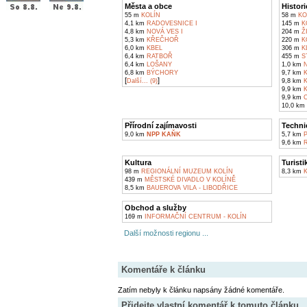
Města a obce
Histori
55 m
KOLÍN
58 m
KO
4,1 km
RADOVESNICE I
145 m
K
4,8 km
NOVÁ VES I
204 m
Ž
5,3 km
KŘEČHOŘ
220 m
K
6,0 km
KBEL
306 m
K
6,4 km
RATBOŘ
455 m
S
6,4 km
LOŠANY
1,0 km
N
6,8 km
BÝCHORY
9,7 km
K
[
]
Další... (9)
9,8 km
K
9,9 km
K
9,9 km
C
10,0 km
Přírodní zajímavosti
Techni
9,0 km
NPP KAŇK
5,7 km
P
9,6 km
R
Kultura
Turisti
98 m
REGIONÁLNÍ MUZEUM KOLÍN
8,3 km
K
439 m
MĚSTSKÉ DIVADLO V KOLÍNĚ
8,5 km
BAUEROVA VILA - LIBODŘICE
Obchod a služby
169 m
INFORMAČNÍ CENTRUM - KOLÍN
Další možnosti regionu ...
Komentáře k článku
Zatím nebyly k článku napsány žádné komentáře.
Přidejte vlastní komentář k tomuto článku