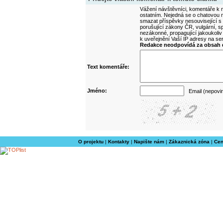
Vážení návštěvníci, komentáře k m
ostatním. Nejedná se o chatovou m
smazat příspěvky nesouvisející s
porušující zákony ČR, vulgární, sp
nezákonné, propagující jakoukoliv
k uveřejnění Vaší IP adresy na s
Redakce neodpovídá za obsah d
Text komentáře:
Jméno:
Email (nepovi
O projektu
|
Kontakty
|
Napište nám
|
Zákaznická zóna
|
Cen