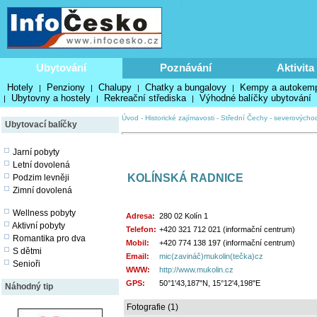
Ubytování
Poznávání
Aktivita
Hotely
Penziony
Chalupy
Chatky a bungalovy
Kempy a autokem
|
|
|
|
Ubytovny a hostely
Rekreační střediska
Výhodné balíčky ubytování
|
|
|
Úvod
-
Historické zajímavosti
-
Střední Čechy - severovýchod
Ubytovací balíčky
Jarní pobyty
Letní dovolená
KOLÍNSKÁ RADNICE
Podzim levněji
Zimní dovolená
Wellness pobyty
Adresa:
280 02 Kolín 1
Aktivní pobyty
Telefon:
+420 321 712 021 (informační centrum)
Romantika pro dva
Mobil:
+420 774 138 197 (informační centrum)
S dětmi
Email:
mic(zavináč)mukolin(tečka)cz
Senioři
WWW:
http://www.mukolin.cz
GPS:
50°1'43,187"N, 15°12'4,198"E
Náhodný tip
Fotografie (1)