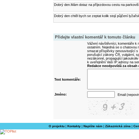
Dobrý den.Mám dotaz na příjezdovou cestu na parkovišt
Dobrý den chtěl bych se zeptat kolik stojí půjčení lyža
Přidejte vlastní komentář k tomuto článku
Vážení návštěvníci, komentáře k m
ostatním. Nejedná se o chatovou m
smazat příspěvky nesouvisející s
porušující zákony ČR, vulgární, sp
nezákonné, propagující jakoukoliv
k uveřejnění Vaší IP adresy na s
Redakce neodpovídá za obsah d
Text komentáře:
Jméno:
Email (nepovi
O projektu
|
Kontakty
|
Napište nám
|
Zákaznická zóna
|
Cen