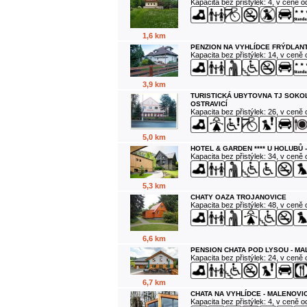
Kapacita bez přistýlek: 4, v ceně 
1,6 km
PENZION NA VYHLÍDCE FRÝDLANT
Kapacita bez přistýlek: 14, v ceně
3,9 km
TURISTICKÁ UBYTOVNA TJ SOKO
OSTRAVICÍ
Kapacita bez přistýlek: 26, v ceně
5,0 km
HOTEL & GARDEN **** U HOLUBŮ 
Kapacita bez přistýlek: 34, v ceně
5,3 km
CHATY OAZA TROJANOVICE
Kapacita bez přistýlek: 48, v ceně
6,6 km
PENSION CHATA POD LYSOU - M
Kapacita bez přistýlek: 24, v ceně
6,7 km
CHATA NA VYHLÍDCE - MALENOVI
Kapacita bez přistýlek: 4, v ceně 