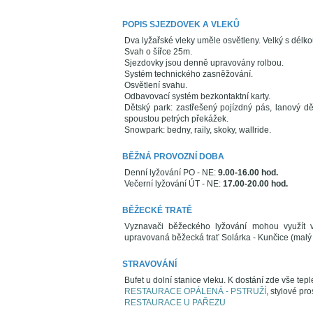
POPIS SJEZDOVEK A VLEKŮ
Dva lyžařské vleky uměle osvětleny. Velký s dél
Svah o šířce 25m.
Sjezdovky jsou denně upravovány rolbou.
Systém technického zasněžování.
Osvětlení svahu.
Odbavovací systém bezkontaktní karty.
Dětský park: zastřešený pojízdný pás, lanový d
spoustou petrých překážek.
Snowpark: bedny, raily, skoky, wallride.
BĚŽNÁ PROVOZNÍ DOBA
Denní lyžování PO - NE:
9.00-16.00 hod.
Večerní lyžování ÚT - NE:
17.00-20.00 hod.
BĚŽECKÉ TRATĚ
Vyznavači běžeckého lyžování mohou využít v
upravovaná běžecká trať Solárka - Kunčice (malý 
STRAVOVÁNÍ
Bufet u dolní stanice vleku. K dostání zde vše teplé 
RESTAURACE OPÁLENÁ - PSTRUŽÍ
, stylové pr
RESTAURACE U PAŘEZU