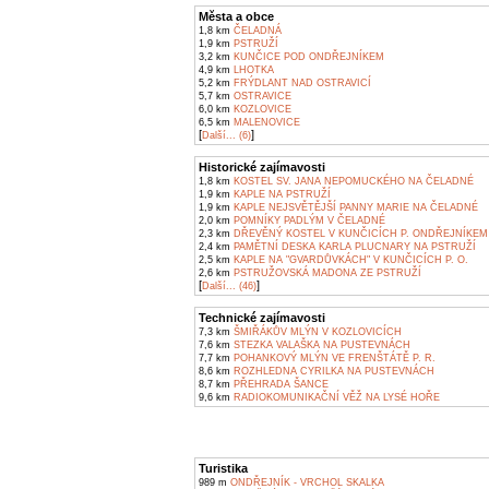
Města a obce
1,8 km
ČELADNÁ
1,9 km
PSTRUŽÍ
3,2 km
KUNČICE POD ONDŘEJNÍKEM
4,9 km
LHOTKA
5,2 km
FRÝDLANT NAD OSTRAVICÍ
5,7 km
OSTRAVICE
6,0 km
KOZLOVICE
6,5 km
MALENOVICE
[
]
Další... (6)
Historické zajímavosti
1,8 km
KOSTEL SV. JANA NEPOMUCKÉHO NA ČELADNÉ
1,9 km
KAPLE NA PSTRUŽÍ
1,9 km
KAPLE NEJSVĚTĚJŠÍ PANNY MARIE NA ČELADNÉ
2,0 km
POMNÍKY PADLÝM V ČELADNÉ
2,3 km
DŘEVĚNÝ KOSTEL V KUNČICÍCH P. ONDŘEJNÍKEM
2,4 km
PAMĚTNÍ DESKA KARLA PLUCNARY NA PSTRUŽÍ
2,5 km
KAPLE NA "GVARDŮVKÁCH" V KUNČICÍCH P. O.
2,6 km
PSTRUŽOVSKÁ MADONA ZE PSTRUŽÍ
[
]
Další... (46)
Technické zajímavosti
7,3 km
ŠMIŘÁKŮV MLÝN V KOZLOVICÍCH
7,6 km
STEZKA VALAŠKA NA PUSTEVNÁCH
7,7 km
POHANKOVÝ MLÝN VE FRENŠTÁTĚ P. R.
8,6 km
ROZHLEDNA CYRILKA NA PUSTEVNÁCH
8,7 km
PŘEHRADA ŠANCE
9,6 km
RADIOKOMUNIKAČNÍ VĚŽ NA LYSÉ HOŘE
Turistika
989 m
ONDŘEJNÍK - VRCHOL SKALKA