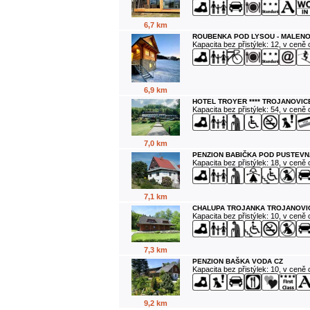
6,7 km
ROUBENKA POD LYSOU - MALENO
Kapacita bez přistýlek: 12, v ceně
6,9 km
HOTEL TROYER **** TROJANOVIC
Kapacita bez přistýlek: 54, v ceně
7,0 km
PENZION BABIČKA POD PUSTEVN
Kapacita bez přistýlek: 18, v ceně
7,1 km
CHALUPA TROJANKA TROJANOVI
Kapacita bez přistýlek: 10, v ceně
7,3 km
PENZION BAŠKA VODA CZ
Kapacita bez přistýlek: 10, v ceně
9,2 km