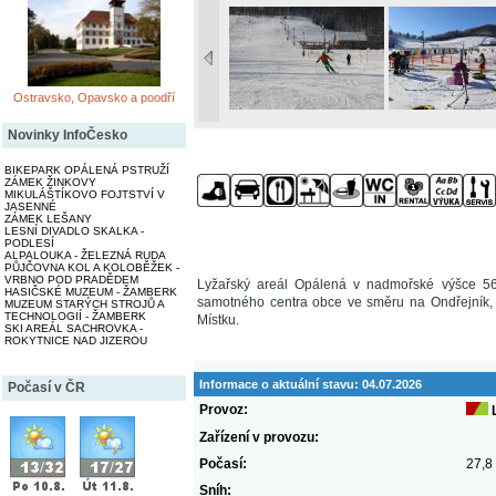
Ostravsko, Opavsko a poodří
Novinky InfoČesko
BIKEPARK OPÁLENÁ PSTRUŽÍ
ZÁMEK ŽINKOVY
MIKULÁŠTÍKOVO FOJTSTVÍ V
JASENNÉ
ZÁMEK LEŠANY
LESNÍ DIVADLO SKALKA -
PODLESÍ
ALPALOUKA - ŽELEZNÁ RUDA
PŮJČOVNA KOL A KOLOBĚŽEK -
VRBNO POD PRADĚDEM
Lyžařský areál Opálená v nadmořské výšce 56
HASIČSKÉ MUZEUM - ŽAMBERK
samotného centra obce ve směru na Ondřejník, p
MUZEUM STARÝCH STROJŮ A
TECHNOLOGIÍ - ŽAMBERK
Místku.
SKI AREÁL SACHROVKA -
ROKYTNICE NAD JIZEROU
Informace o aktuální stavu:
04.07.2026
Počasí v ČR
Provoz:
Zařízení v provozu:
Počasí:
27,8
Sníh: