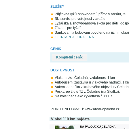
SLUŽBY
Půjčovna lyží i snowboardů přímo v areálu, tel
Ski servis: pro veřejnost v areálu.
Lyžařská a snowboardová škola pro děti i dospě
Zázemí pro lyžaře.
Sáňkování a bobování povoleno na jižním okraji
LETNÍ AREÁL OPÁLENÁ
CENÍK
Kompletní ceník
DOSTUPNOST
Vlakem: žst. Čeladná, vzdálenost 1 km
Autobusem: zastávka u vlakového nádraží, 1 k
Autem: odbočka z kruhového objezdu v Čeladné.
Pěšky: po žluté TZ z Čeladné (na Skalku).
Na kole: nedaleko cyklotrasa č. 6007
ZDROJ INFORMACÍ: www.areal-opalena.cz
V okolí 10 km najdete
NA PALOUČKU ČELADNÁ