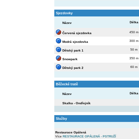
Sjezdovky
Délka
Název
450 m
Červená sjezdovka
300 m
Modrá sjezdovka
50 m
Dětský park 1
350 m
Snowpark
60 m
Dětský park 2
Běžecké tratě
Délka
Název
Skalka - Ondřejník
Služby
Restaurace Opálená
Více
RESTAURACE OPÁLENÁ - PSTRUŽÍ