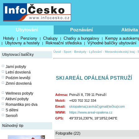
Ubytování
Poznávání
Aktivita
Hotely
Penziony
Chalupy
Chatky a bungalovy
Kempy a autokem
|
|
|
|
Ubytovny a hostely
Rekreační střediska
Výhodné balíčky ubytování
|
|
|
Úvod
-
Sport
-
Beskydy
-
Lyžování
-
Moravskoslezský kraj
-
Ubytovací balíčky
Jarní pobyty
Letní dovolená
SKI AREÁL OPÁLENÁ PSTRUŽÍ
Podzim levněji
Zimní dovolená
Wellness pobyty
Adresa:
Pstruží 8, 739 11 Pstruží
Aktivní pobyty
Mobil:
+420 702 312 334
Romantika pro dva
Email:
skiopalena(zavináč)gmail(tečka)com
S dětmi
WWW:
https://www.areal-opalena.cz
Senioři
GPS:
49°33'16,230"N, 18°18'52,040"E
Náhodný tip
Fotografie (22)