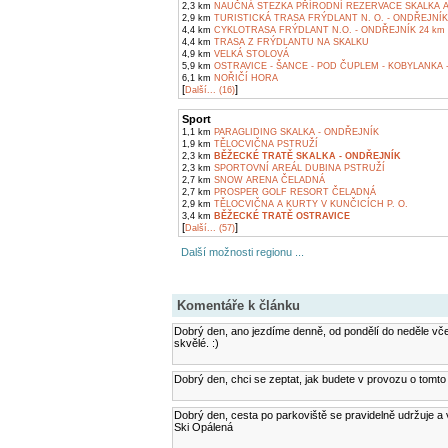
2,3 km
NAUČNÁ STEZKA PŘÍRODNÍ REZERVACE SKALKA A
2,9 km
TURISTICKÁ TRASA FRÝDLANT N. O. - ONDŘEJNÍK
4,4 km
CYKLOTRASA FRÝDLANT N.O. - ONDŘEJNÍK 24 km
4,4 km
TRASA Z FRÝDLANTU NA SKALKU
4,9 km
VELKÁ STOLOVÁ
5,9 km
OSTRAVICE - ŠANCE - POD ČUPLEM - KOBYLANKA 
6,1 km
NOŘIČÍ HORA
[
]
Další... (16)
Sport
1,1 km
PARAGLIDING SKALKA - ONDŘEJNÍK
1,9 km
TĚLOCVIČNA PSTRUŽÍ
2,3 km
BĚŽECKÉ TRATĚ SKALKA - ONDŘEJNÍK
2,3 km
SPORTOVNÍ AREÁL DUBINA PSTRUŽÍ
2,7 km
SNOW ARENA ČELADNÁ
2,7 km
PROSPER GOLF RESORT ČELADNÁ
2,9 km
TĚLOCVIČNA A KURTY V KUNČICÍCH P. O.
3,4 km
BĚŽECKÉ TRATĚ OSTRAVICE
[
]
Další... (57)
Další možnosti regionu ...
Komentáře k článku
Dobrý den, ano jezdíme denně, od pondělí do neděle vč
skvělé. :)
Dobrý den, chci se zeptat, jak budete v provozu o tomt
Dobrý den, cesta po parkoviště se pravidelně udržuje a
Ski Opálená