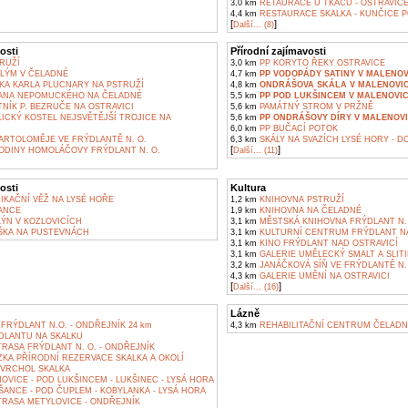
3,0 km
RETAURACE U TKÁČŮ - OSTRAVIC
4,4 km
RESTAURACE SKALKA - KUNČICE 
[
]
Další... (8)
osti
Přírodní zajímavosti
RUŽÍ
3,0 km
PP KORYTO ŘEKY OSTRAVICE
LÝM V ČELADNÉ
4,7 km
PP VODOPÁDY SATINY V MALENOV
KA KARLA PLUCNARY NA PSTRUŽÍ
4,8 km
ONDRÁŠOVA SKÁLA V MALENOVI
JANA NEPOMUCKÉHO NA ČELADNÉ
5,5 km
PP POD LUKŠINCEM V MALENOVIC
NÍK P. BEZRUČE NA OSTRAVICI
5,6 km
PAMÁTNÝ STROM V PRŽNĚ
ICKÝ KOSTEL NEJSVĚTĚJŠÍ TROJICE NA
5,6 km
PP ONDRÁŠOVY DÍRY V MALENOV
6,0 km
PP BUČACÍ POTOK
ARTOLOMĚJE VE FRÝDLANTĚ N. O.
6,3 km
SKÁLY NA SVAZÍCH LYSÉ HORY - D
[
]
DINY HOMOLÁČOVY FRÝDLANT N. O.
Další... (11)
osti
Kultura
KAČNÍ VĚŽ NA LYSÉ HOŘE
1,2 km
KNIHOVNA PSTRUŽÍ
ANCE
1,9 km
KNIHOVNA NA ČELADNÉ
ÝN V KOZLOVICÍCH
3,1 km
MĚSTSKÁ KNIHOVNA FRÝDLANT N.
ŠKA NA PUSTEVNÁCH
3,1 km
KULTURNÍ CENTRUM FRÝDLANT NA
3,1 km
KINO FRÝDLANT NAD OSTRAVICÍ
3,1 km
GALERIE UMĚLECKÝ SMALT A SLITI
3,2 km
JANÁČKOVÁ SÍŇ VE FRÝDLANTĚ N.
4,3 km
GALERIE UMĚNÍ NA OSTRAVICI
[
]
Další... (16)
Lázně
RÝDLANT N.O. - ONDŘEJNÍK 24 km
4,3 km
REHABILITAČNÍ CENTRUM ČELADN
DLANTU NA SKALKU
RASA FRÝDLANT N. O. - ONDŘEJNÍK
KA PŘÍRODNÍ REZERVACE SKALKA A OKOLÍ
 VRCHOL SKALKA
VICE - POD LUKŠINCEM - LUKŠINEC - LYSÁ HORA
ŠANCE - POD ČUPLEM - KOBYLANKA - LYSÁ HORA
TRASA METYLOVICE - ONDŘEJNÍK