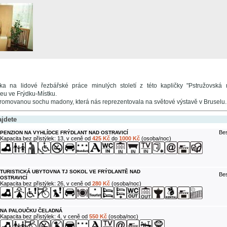
 na lidové řezbářské práce minulých století z této kapličky "Pstružovská
u ve Frýdku-Místku.
romovanou sochu madony, která nás reprezentovala na světové výstavě v Bruselu.
ajdete
Bes
PENZION NA VYHLÍDCE FRÝDLANT NAD OSTRAVICÍ
Kapacita bez přistýlek: 13, v ceně od
425 Kč
do
1000 Kč
(osoba/noc)
TURISTICKÁ UBYTOVNA TJ SOKOL VE FRÝDLANTĚ NAD
Bes
OSTRAVICÍ
Kapacita bez přistýlek: 26, v ceně od
280 Kč
(osoba/noc)
NA PALOUČKU ČELADNÁ
Kapacita bez přistýlek: 4, v ceně od
550 Kč
(osoba/noc)