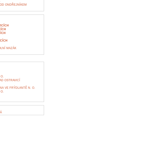
E
POD ONDŘEJNÍKEM
ICÍCH
CÍCH
ÍCH
ICÍCH
OLNÍ MAZÁK
 O.
D OSTRAVICÍ
NA VE FRÝDLANTĚ N. O.
 O.
Á