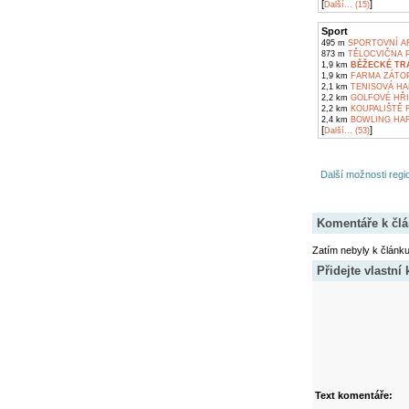
[
]
Další... (15)
Sport
495 m
SPORTOVNÍ AR
873 m
TĚLOCVIČNA 
1,9 km
BĚŽECKÉ TR
1,9 km
FARMA ZÁTOP
2,1 km
TENISOVÁ HAL
2,2 km
GOLFOVÉ HŘI
2,2 km
KOUPALIŠTĚ 
2,4 km
BOWLING HAR
[
]
Další... (53)
Další možnosti regio
Komentáře k čl
Zatím nebyly k článk
Přidejte vlastní
Text komentáře: