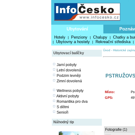
Ubytování
Poznáv
Hotely
Penziony
Chalupy
Chatky a bu
|
|
|
Ubytovny a hostely
Rekreační střediska
|
|
|
Úvod
-
Historické zajím
Ubytovací balíčky
Jarní pobyty
Letní dovolená
PSTRUŽOVS
Podzim levněji
Zimní dovolená
Wellness pobyty
Místo:
Ps
Aktivní pobyty
GPS:
49
Romantika pro dva
S dětmi
Senioři
Náhodný tip
Fotografie (1)