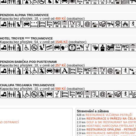
PENZION ALPINA TROJANOVICE
Kapacita bez přistýlek: 18, v ceně od
400 Kč
(osoba/noc)
HOTEL TROYER **** TROJANOVICE
Kapacita bez přistýlek: 54, v ceně od
1545 Kč
(osoba/noc)
PENZION BABIČKA POD PUSTEVNAMI
Kapacita bez přistýlek: 18, v ceně od
257 Kč
(osoba/noc)
CHALUPA TROJANKA TROJANOVICE
Kapacita bez přistýlek: 10, v ceně od
500 Kč
(osoba/noc)
Stravování a zábava
828 m
RESTAURACE VLČÁRNA PSTRUŽÍ
1,6 km
RESTAURACE U PAŘEZU NA ČEL
D OSTRAVICÍ
2,0 km
GOLF & SKI RESTAURANT NA OSTR
2,4 km
HOSTINEC HARCOVNA FRÝDLANT N
2,6 km
RESTAURACE OPÁLENÁ - PSTRUŽ
2,9 km
RESTAURACE IMRVÉRE FRÝDLANT 