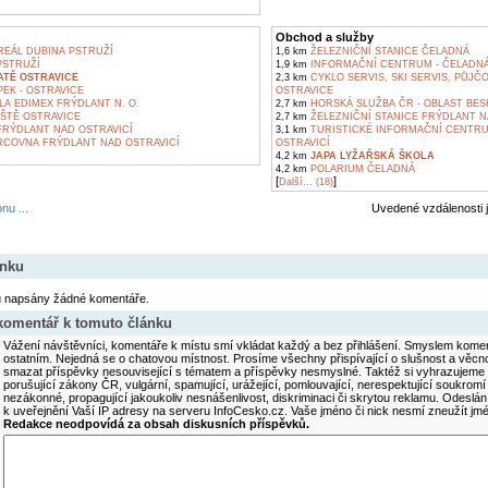
Obchod a služby
EÁL DUBINA PSTRUŽÍ
1,6 km
ŽELEZNIČNÍ STANICE ČELADNÁ
PSTRUŽÍ
1,9 km
INFORMAČNÍ CENTRUM - ČELADN
ATĚ OSTRAVICE
2,3 km
CYKLO SERVIS, SKI SERVIS, PŮJ
EK - OSTRAVICE
OSTRAVICE
A EDIMEX FRÝDLANT N. O.
2,7 km
HORSKÁ SLUŽBA ČR - OBLAST BES
ŠTĚ OSTRAVICE
2,7 km
ŽELEZNIČNÍ STANICE FRÝDLANT N
FRÝDLANT NAD OSTRAVICÍ
3,1 km
TURISTICKÉ INFORMAČNÍ CENTR
COVNA FRÝDLANT NAD OSTRAVICÍ
OSTRAVICÍ
4,2 km
JAPA LYŽAŘSKÁ ŠKOLA
4,2 km
POLARIUM ČELADNÁ
[
]
Další... (18)
nu ...
Uvedené vzdálenosti 
ánku
u napsány žádné komentáře.
 komentář k tomuto článku
Vážení návštěvníci, komentáře k místu smí vkládat každý a bez přihlášení. Smyslem koment
ostatním. Nejedná se o chatovou místnost. Prosíme všechny přispívající o slušnost a věcn
smazat příspěvky nesouvisející s tématem a příspěvky nesmyslné. Taktéž si vyhrazujeme 
porušující zákony ČR, vulgární, spamující, urážející, pomlouvající, nerespektující soukromí
nezákonné, propagující jakoukoliv nesnášenlivost, diskriminaci či skrytou reklamu. Odesl
k uveřejnění Vaší IP adresy na serveru InfoCesko.cz. Vaše jméno či nick nesmí zneužít j
Redakce neodpovídá za obsah diskusních příspěvků.