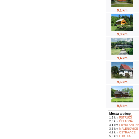
9,1 km
9,3 km
9,4 km
9,6 km
9,8 km
Města a obce
1,2 km
PSTRUŽÍ
2,0 km
ČELADNÁ
3,1 km
FRÝDLANT NA
3,8 km
MALENOVICE
4,2 km
OSTRAVICE
5,0 km
LHOTKA