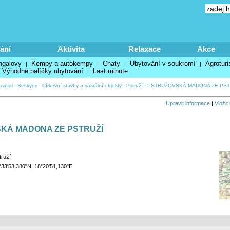
ání
Aktivita
Relaxace
Akce
ngalovy
Kempy a autokempy
Chaty
Ubytování v soukromí
Agroturi
|
|
|
|
Výhodné balíčky ubytování
Last minute
|
avosti
-
Beskydy
-
Církevní stavby a sakrální objekty
-
Pstruží
-
PSTRUŽOVSKÁ MADONA ZE PST
Upravit informace
|
Vložit
KÁ MADONA ZE PSTRUŽÍ
truží
°33'53,380"N, 18°20'51,130"E