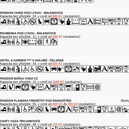
PENSION CHATA POD LYSOU - MALENOVICE
Kapacita bez přistýlek: 24, v ceně od
688 Kč
(osoba/noc)
ROUBENKA POD LYSOU - MALENOVICE
Kapacita bez přistýlek: 12, v ceně od
500 Kč
(osoba/noc)
HOTEL & GARDEN **** U HOLUBŮ - ČELADNÁ
Kapacita bez přistýlek: 34, v ceně od
825 Kč
(osoba/noc)
PENZION BAŠKA VODA CZ
Kapacita bez přistýlek: 10, v ceně od
1100 Kč
(osoba/noc)
Besky
PENZION PLANISKA FRENŠTÁT POD RADHOŠTĚM
Kapacita bez přistýlek: 55, v ceně od
400 Kč
do
700 Kč
(osoba/noc)
CHATY OAZA TROJANOVICE
Kapacita bez přistýlek: 48, v ceně od
210 Kč
(osoba/noc)