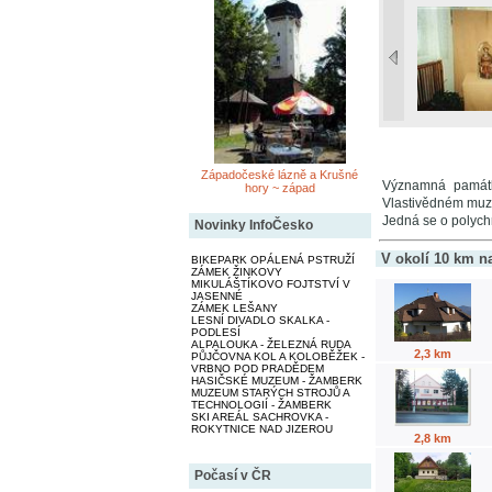
Západočeské lázně a Krušné
Významná památka
hory ~ západ
Vlastivědném muze
Jedná se o polych
Novinky InfoČesko
V okolí 10 km n
BIKEPARK OPÁLENÁ PSTRUŽÍ
ZÁMEK ŽINKOVY
MIKULÁŠTÍKOVO FOJTSTVÍ V
JASENNÉ
ZÁMEK LEŠANY
LESNÍ DIVADLO SKALKA -
PODLESÍ
ALPALOUKA - ŽELEZNÁ RUDA
2,3 km
PŮJČOVNA KOL A KOLOBĚŽEK -
VRBNO POD PRADĚDEM
HASIČSKÉ MUZEUM - ŽAMBERK
MUZEUM STARÝCH STROJŮ A
TECHNOLOGIÍ - ŽAMBERK
SKI AREÁL SACHROVKA -
ROKYTNICE NAD JIZEROU
2,8 km
Počasí v ČR