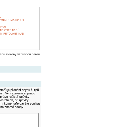
Á
ČOVNA RUMA SPORT
KYDY
AD OSTRAVICÍ
UM FRÝDLANT NAD
jsou měřeny vzdušnou čarou.
ářů je předání dojmu či tipů
ost. Vyhrazujeme si právo
právo rušit příspěvky
 ostatních, příspěvky
áním komentáře dáváte souhlas
méno známé osoby.