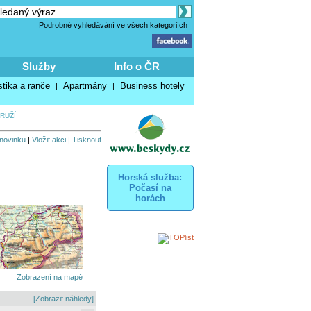
Podrobné vyhledávání ve všech kategoriích
Služby
Info o ČR
stika a ranče
Apartmány
Business hotely
|
|
RUŽÍ
 novinku
|
Vložit akci
|
Tisknout
Horská služba:
Počasí na
horách
Zobrazení na mapě
[Zobrazit náhledy]