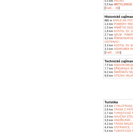
5,5 km
PRŽNO
5,5 km
METYLOVICE
[
]
Další... (9)
Historické zajímav
860 m
KAPLE NA PST
1,4 km
POMNÍKY PAD
1,5 km
PAMĚTNÍ DES
1,8 km
KOSTEL SV. 
2,7 km
SRUB - PÁMÁT
3,2 km
ŘÍMSKOKATOL
OSTRAVICI
3,3 km
KOSTEL SV. B
3,3 km
NÁHROBEK RO
[
]
Další... (40)
Technické zajímav
7,5 km
RADIOKOMUNI
7,7 km
PŘEHRADA Š
8,2 km
ŠMIŘÁKŮV ML
9,8 km
STEZKA VALA
Turistika
2,6 km
CYKLOTRASA F
2,6 km
TRASA Z FRÝ
2,7 km
TURISTICKÁ T
2,9 km
NAUČNÁ STEZ
3,6 km
ONDŘEJNÍK -
4,2 km
TRASA MALENO
4,4 km
OSTRAVICE - 
5,4 km
TURISTICKÁ 