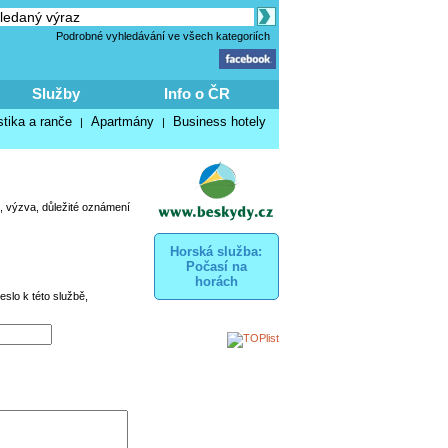
Podrobné vyhledávání ve všech kategoriích
Služby
Info o ČR
stika a ranče
Apartmány
Business hotely
|
|
, výzva, důležité oznámení
Horská služba:
Počasí na
horách
eslo k této službě,