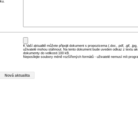
ku.
K Vaší aktualitě můžete připojit dokument s propozicema (.doc, .pdf, .gif, .jpg,
uživatelé mohou stáhnout. Na tento dokument bude uveden odkaz z textu ak
dokumenty do velikosti 100 kB.
Neposílejte soubory méně rozšířených formátů - uživatelé nemusí mít program