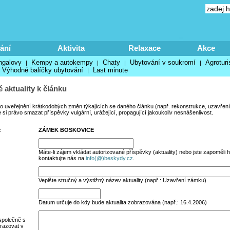
ání
Aktivita
Relaxace
Akce
ngalovy
Kempy a autokempy
Chaty
Ubytování v soukromí
Agroturi
|
|
|
|
Výhodné balíčky ubytování
Last minute
|
 aktuality k článku
no uveřejnění krátkodobých změn týkajících se daného článku (např. rekonstrukce, uzavření
si právo smazat příspěvky vulgární, urážející, propagující jakoukoliv nesnášenlivost.
:
ZÁMEK BOSKOVICE
Máte-li zájem vkládat autorizované příspěvky (aktuality) nebo jste zapoměli h
kontaktujte nás na
info(@)beskydy.cz
.
Vepište stručný a výstižný název aktuality (např.: Uzavření zámku)
Datum určuje do kdy bude aktualita zobrazována (např.: 16.4.2006)
společně s
razovat v