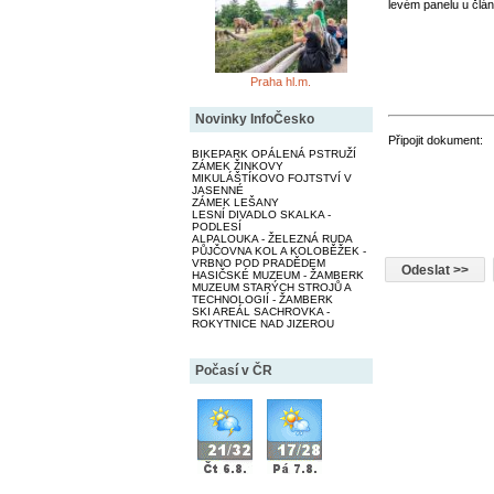
levém panelu u člán
Praha hl.m.
Novinky InfoČesko
Připojit dokument:
BIKEPARK OPÁLENÁ PSTRUŽÍ
ZÁMEK ŽINKOVY
MIKULÁŠTÍKOVO FOJTSTVÍ V
JASENNÉ
ZÁMEK LEŠANY
LESNÍ DIVADLO SKALKA -
PODLESÍ
ALPALOUKA - ŽELEZNÁ RUDA
PŮJČOVNA KOL A KOLOBĚŽEK -
VRBNO POD PRADĚDEM
HASIČSKÉ MUZEUM - ŽAMBERK
MUZEUM STARÝCH STROJŮ A
TECHNOLOGIÍ - ŽAMBERK
SKI AREÁL SACHROVKA -
ROKYTNICE NAD JIZEROU
Počasí v ČR