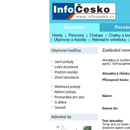
Ubytování
Poznáv
Hotely
Penziony
Chalupy
Chatky a bu
|
|
|
Ubytovny a hostely
Rekreační střediska
|
|
|
Zadávání nové
Ubytovací balíčky
Aktualitou je myšle
Jarní pobyty
apod.) Vyhrazujeme 
Letní dovolená
Podzim levněji
Aktualita k článku
Zimní dovolená
Přístupové heslo:
Wellness pobyty
Aktivní pobyty
Název:
Romantika pro dva
S dětmi
Senioři
Datum do:
Náhodný tip
Text aktuality:
Tento text se bude 
dnešním datem zob