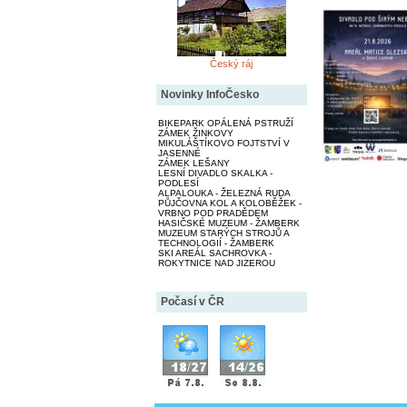
Český ráj
Novinky InfoČesko
BIKEPARK OPÁLENÁ PSTRUŽÍ
ZÁMEK ŽINKOVY
MIKULÁŠTÍKOVO FOJTSTVÍ V
JASENNÉ
ZÁMEK LEŠANY
LESNÍ DIVADLO SKALKA -
PODLESÍ
ALPALOUKA - ŽELEZNÁ RUDA
PŮJČOVNA KOL A KOLOBĚŽEK -
VRBNO POD PRADĚDEM
HASIČSKÉ MUZEUM - ŽAMBERK
MUZEUM STARÝCH STROJŮ A
TECHNOLOGIÍ - ŽAMBERK
SKI AREÁL SACHROVKA -
ROKYTNICE NAD JIZEROU
Počasí v ČR