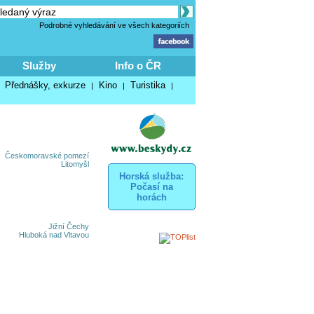
Podrobné vyhledávání ve všech kategoriích
Služby
Info o ČR
Přednášky, exkurze
Kino
Turistika
|
|
|
|
Českomoravské pomezí
Litomyšl
Horská služba:
Počasí na
horách
Jižní Čechy
Hluboká nad Vltavou