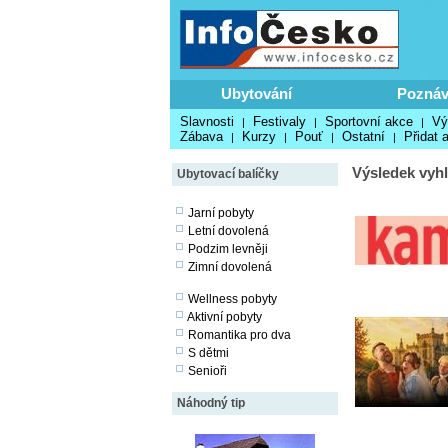
Ubytování
Poznáv
Slavnosti
Festivaly
Sportovní akce
Vý
|
|
|
Zábava
Kurzy
Pouť
Ostatní
Přidat 
|
|
|
|
Výsledek vyhl
Ubytovací balíčky
Jarní pobyty
Letní dovolená
Podzim levněji
Zimní dovolená
Wellness pobyty
Aktivní pobyty
Romantika pro dva
S dětmi
Senioři
Náhodný tip