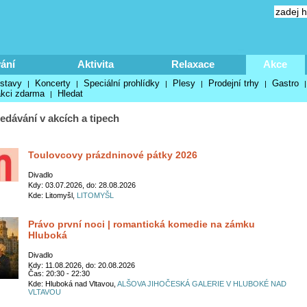
ání
Aktivita
Relaxace
Akce
stavy
Koncerty
Speciální prohlídky
Plesy
Prodejní trhy
Gastro
|
|
|
|
|
akci zdarma
Hledat
|
edávání v akcích a tipech
Toulovcovy prázdninové pátky 2026
Divadlo
Kdy: 03.07.2026, do: 28.08.2026
Kde: Litomyšl,
LITOMYŠL
Právo první noci | romantická komedie na zámku
Hluboká
Divadlo
Kdy: 11.08.2026, do: 20.08.2026
Čas: 20:30 - 22:30
Kde: Hluboká nad Vltavou,
ALŠOVA JIHOČESKÁ GALERIE V HLUBOKÉ NAD
VLTAVOU